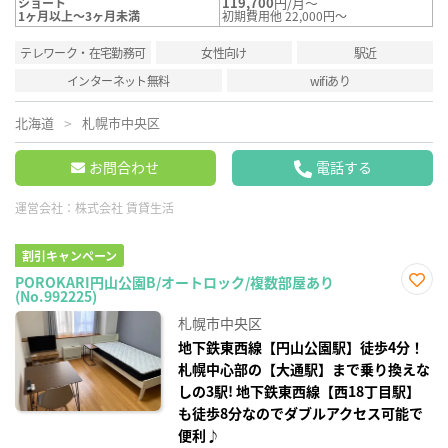
119,700
円/月～
ショート
1ヶ月以上～3ヶ月未満
初期費用他 22,000円～
テレワーク・在宅勤務可
女性向け
駅近
インターネット無料
wifiあり
北海道
札幌市中央区
お問合わせ
電話する
運営会社：
株式会社 賃貸生活
割引キャンペーン
POROKARI円山公園B/オートロック/複数部屋あり
(No.992225)
お気
に入
札幌市中央区
り登
録
地下鉄東西線【円山公園駅】徒歩4分！
札幌中心部の【大通駅】まで乗り換えな
しの3駅! 地下鉄東西線【西18丁目駅】
も徒歩8分なのでダブルアクセス可能で
便利♪