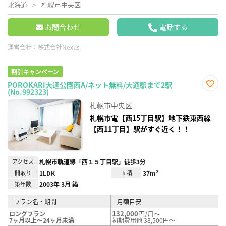
北海道
札幌市中央区
お問合わせ
電話する
運営会社：
株式会社Nexus
割引キャンペーン
POROKARI大通公園西A/ネット無料/大通駅まで2駅
(No.992323)
お気
に入
札幌市中央区
り登
録
札幌市電【西15丁目駅】地下鉄東西線
【西11丁目】駅がすぐ近く！！
アクセス
札幌市軌道線「西１５丁目駅」徒歩3分
間取り
1LDK
面積
37m²
築年数
2003年 3月 築
プラン名・期間
月額目安
132,000
円/月～
ロングプラン
7ヶ月以上～24ヶ月未満
初期費用他 38,500円～