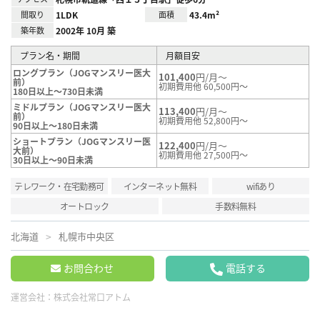
間取り
1LDK
面積
43.4m²
築年数
2002年 10月 築
プラン名・期間
月額目安
ロングプラン（JOGマンスリー医大
101,400
円/月～
前）
初期費用他 60,500円～
180日以上～730日未満
ミドルプラン（JOGマンスリー医大
113,400
円/月～
前）
初期費用他 52,800円～
90日以上～180日未満
ショートプラン（JOGマンスリー医
122,400
円/月～
大前）
初期費用他 27,500円～
30日以上～90日未満
テレワーク・在宅勤務可
インターネット無料
wifiあり
オートロック
手数料無料
北海道
札幌市中央区
お問合わせ
電話する
運営会社：
株式会社常口アトム