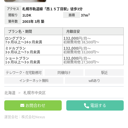
アクセス
札幌市軌道線「西１５丁目駅」徒歩3分
間取り
1LDK
面積
37m²
築年数
2003年 3月 築
プラン名・期間
月額目安
132,000
円/月～
ロングプラン
7ヶ月以上～24ヶ月未満
初期費用他 38,500円～
132,000
円/月～
ミドルプラン
3ヶ月以上～7ヶ月未満
初期費用他 33,000円～
132,000
円/月～
ショートプラン
1ヶ月以上～3ヶ月未満
初期費用他 27,500円～
テレワーク・在宅勤務可
同棲向け
駅近
インターネット無料
wifiあり
北海道
札幌市中央区
お問合わせ
電話する
運営会社：
株式会社Nexus