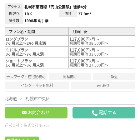
アクセス
札幌市東西線「円山公園駅」徒歩4分
間取り
1DK
面積
27.9m²
築年数
1998年 6月 築
プラン名・期間
月額目安
117,000
円/月～
ロングプラン
7ヶ月以上～24ヶ月未満
初期費用他 38,500円～
117,000
円/月～
ミドルプラン
3ヶ月以上～7ヶ月未満
初期費用他 33,000円～
117,000
円/月～
ショートプラン
1ヶ月以上～3ヶ月未満
初期費用他 27,500円～
テレワーク・在宅勤務可
同棲向け
駅近
インターネット無料
wifiあり
北海道
札幌市中央区
お問合わせ
電話する
運営会社：
株式会社Nexus