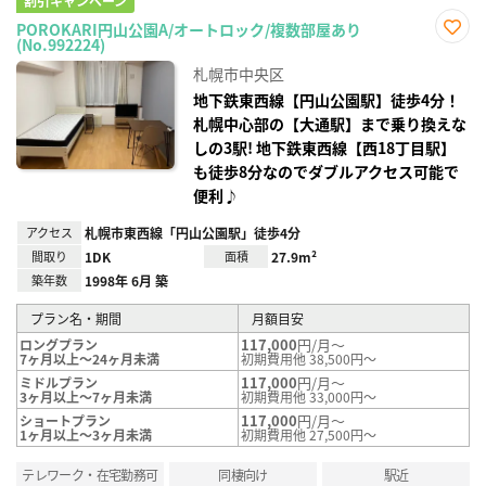
割引キャンペーン
POROKARI円山公園A/オートロック/複数部屋あり
(No.992224)
お気
に入
札幌市中央区
り登
録
地下鉄東西線【円山公園駅】徒歩4分！
札幌中心部の【大通駅】まで乗り換えな
しの3駅! 地下鉄東西線【西18丁目駅】
も徒歩8分なのでダブルアクセス可能で
便利♪
アクセス
札幌市東西線「円山公園駅」徒歩4分
間取り
1DK
面積
27.9m²
築年数
1998年 6月 築
プラン名・期間
月額目安
117,000
円/月～
ロングプラン
7ヶ月以上～24ヶ月未満
初期費用他 38,500円～
117,000
円/月～
ミドルプラン
3ヶ月以上～7ヶ月未満
初期費用他 33,000円～
117,000
円/月～
ショートプラン
1ヶ月以上～3ヶ月未満
初期費用他 27,500円～
テレワーク・在宅勤務可
同棲向け
駅近