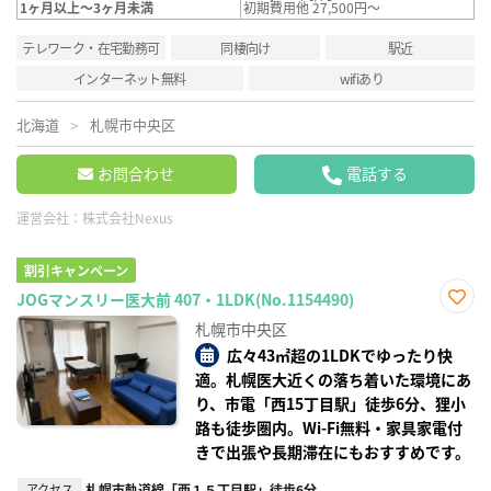
1ヶ月以上～3ヶ月未満
初期費用他 27,500円～
テレワーク・在宅勤務可
同棲向け
駅近
インターネット無料
wifiあり
北海道
札幌市中央区
お問合わせ
電話する
運営会社：
株式会社Nexus
割引キャンペーン
JOGマンスリー医大前 407・1LDK(No.1154490)
お気
札幌市中央区
に入
り登
広々43㎡超の1LDKでゆったり快
録
適。札幌医大近くの落ち着いた環境にあ
り、市電「西15丁目駅」徒歩6分、狸小
路も徒歩圏内。Wi-Fi無料・家具家電付
きで出張や長期滞在にもおすすめです。
アクセス
札幌市軌道線「西１５丁目駅」徒歩6分