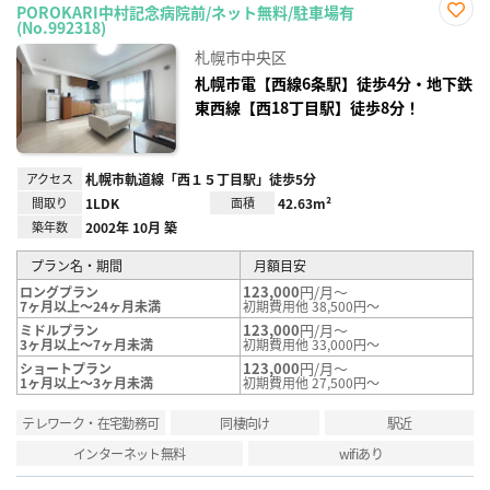
POROKARI中村記念病院前/ネット無料/駐車場有
(No.992318)
お気
に入
札幌市中央区
り登
録
札幌市電【西線6条駅】徒歩4分・地下鉄
東西線【西18丁目駅】徒歩8分！
アクセス
札幌市軌道線「西１５丁目駅」徒歩5分
間取り
1LDK
面積
42.63m²
築年数
2002年 10月 築
プラン名・期間
月額目安
123,000
円/月～
ロングプラン
7ヶ月以上～24ヶ月未満
初期費用他 38,500円～
123,000
円/月～
ミドルプラン
3ヶ月以上～7ヶ月未満
初期費用他 33,000円～
123,000
円/月～
ショートプラン
1ヶ月以上～3ヶ月未満
初期費用他 27,500円～
テレワーク・在宅勤務可
同棲向け
駅近
インターネット無料
wifiあり