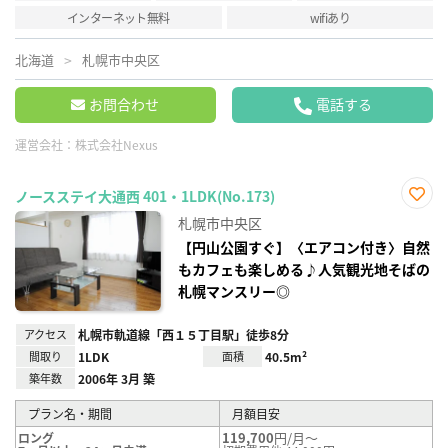
インターネット無料
wifiあり
北海道
札幌市中央区
お問合わせ
電話する
運営会社：
株式会社Nexus
ノースステイ大通西 401・1LDK(No.173)
お気
札幌市中央区
に入
り登
【円山公園すぐ】〈エアコン付き〉自然
録
もカフェも楽しめる♪人気観光地そばの
札幌マンスリー◎
アクセス
札幌市軌道線「西１５丁目駅」徒歩8分
間取り
1LDK
面積
40.5m²
築年数
2006年 3月 築
プラン名・期間
月額目安
119,700
円/月～
ロング