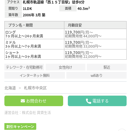
アクセス
札幌市軌道線「西１５丁目駅」徒歩8分
間取り
1LDK
面積
40.5m²
築年数
2006年 3月 築
プラン名・期間
月額目安
119,700
円/月～
ロング
7ヶ月以上～24ヶ月未満
初期費用他 44,000円～
119,700
円/月～
ミドル
3ヶ月以上～7ヶ月未満
初期費用他 33,000円～
119,700
円/月～
ショート
1ヶ月以上～3ヶ月未満
初期費用他 22,000円～
テレワーク・在宅勤務可
女性向け
駅近
インターネット無料
wifiあり
北海道
札幌市中央区
お問合わせ
電話する
運営会社：
株式会社 賃貸生活
割引キャンペーン