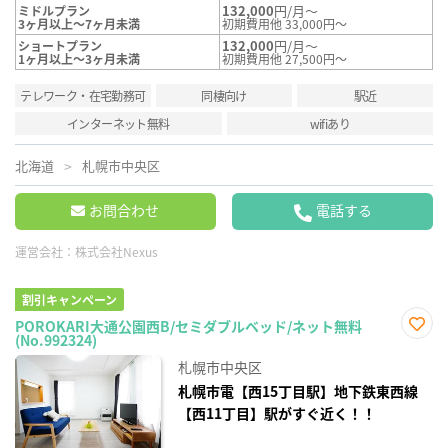
132,000
円/月～
ミドルプラン
3ヶ月以上～7ヶ月未満
初期費用他 33,000円～
132,000
円/月～
ショートプラン
1ヶ月以上～3ヶ月未満
初期費用他 27,500円～
テレワーク・在宅勤務可
同棲向け
駅近
インターネット無料
wifiあり
北海道
札幌市中央区
お問合わせ
電話する
運営会社：
株式会社Nexus
割引キャンペーン
POROKARI大通公園西B/セミダブルベッド/ネット無料
(No.992324)
お気
に入
札幌市中央区
り登
録
札幌市電【西15丁目駅】地下鉄東西線
【西11丁目】駅がすぐ近く！！