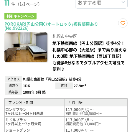
11
件（1/1ページ）
割引キャンペーン
POROKARI円山公園C/オートロック/複数部屋あり
(No.992226)
お気
に入
札幌市中央区
り登
録
地下鉄東西線【円山公園駅】徒歩4分！
札幌中心部の【大通駅】まで乗り換えな
しの3駅! 地下鉄東西線【西18丁目駅】
も徒歩8分なのでダブルアクセス可能で
便利♪
アクセス
札幌市東西線「円山公園駅」徒歩4分
間取り
1DK
面積
27.9m²
築年数
1998年 6月 築
プラン名・期間
月額目安
117,000
円/月～
ロングプラン
7ヶ月以上～24ヶ月未満
初期費用他 38,500円～
117,000
円/月～
ミドルプラン
3ヶ月以上～7ヶ月未満
初期費用他 33,000円～
117,000
円/月～
ショートプラン