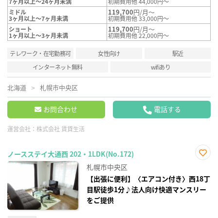
7ヶ月以上～24ヶ月未満
初期費用他 44,000円～
119,700
円/月～
ミドル
3ヶ月以上～7ヶ月未満
初期費用他 33,000円～
119,700
円/月～
ショート
1ヶ月以上～3ヶ月未満
初期費用他 22,000円～
テレワーク・在宅勤務可
女性向け
駅近
インターネット無料
wifiあり
北海道
札幌市中央区
お問合わせ
電話する
運営会社：
株式会社 賃貸生活
ノースステイ大通西 202・1LDK(No.172)
お気
札幌市中央区
に入
り登
【出張に便利】〈エアコン付き〉西18丁
録
目駅徒歩1分♪法人向け快適マンスリー
をご提供