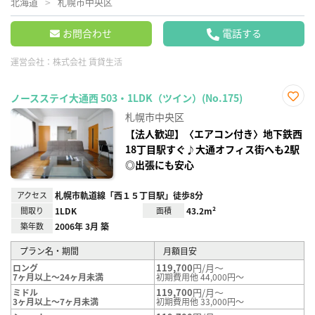
北海道
札幌市中央区
お問合わせ
電話する
運営会社：
株式会社 賃貸生活
ノースステイ大通西 503・1LDK（ツイン）(No.175)
お気
札幌市中央区
に入
り登
【法人歓迎】〈エアコン付き〉地下鉄西
録
18丁目駅すぐ♪大通オフィス街へも2駅
◎出張にも安心
アクセス
札幌市軌道線「西１５丁目駅」徒歩8分
間取り
1LDK
面積
43.2m²
築年数
2006年 3月 築
プラン名・期間
月額目安
119,700
円/月～
ロング
7ヶ月以上～24ヶ月未満
初期費用他 44,000円～
119,700
円/月～
ミドル
3ヶ月以上～7ヶ月未満
初期費用他 33,000円～