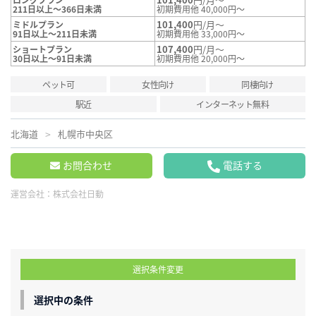
211日以上～366日未満
初期費用他 40,000円～
101,400
円/月～
ミドルプラン
91日以上～211日未満
初期費用他 33,000円～
107,400
円/月～
ショートプラン
30日以上～91日未満
初期費用他 20,000円～
ペット可
女性向け
同棲向け
駅近
インターネット無料
北海道
札幌市中央区
お問合わせ
電話する
運営会社：
株式会社日動
選択条件変更
選択中の条件