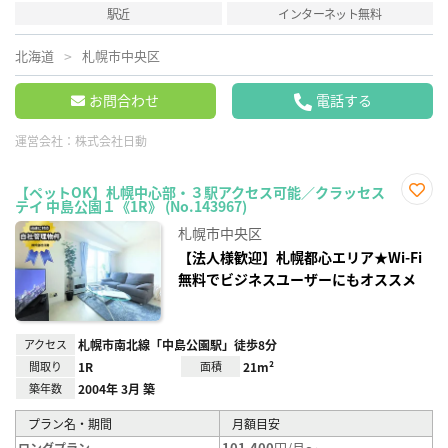
駅近
インターネット無料
北海道
札幌市中央区
お問合わせ
電話する
運営会社：
株式会社日動
【ペットOK】札幌中心部・３駅アクセス可能／クラッセス
テイ 中島公園１《1R》 (No.143967)
お気
に入
札幌市中央区
り登
録
【法人様歓迎】札幌都心エリア★Wi-Fi
無料でビジネスユーザーにもオススメ
アクセス
札幌市南北線「中島公園駅」徒歩8分
間取り
1R
面積
21m²
築年数
2004年 3月 築
プラン名・期間
月額目安
101,400
円/月～
ロングプラン