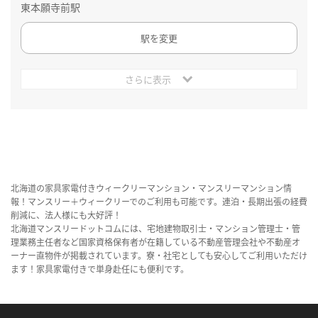
東本願寺前駅
駅を変更
さらに表示
北海道の家具家電付きウィークリーマンション・マンスリーマンション情
報！マンスリー＋ウィークリーでのご利用も可能です。連泊・長期出張の経費
削減に、法人様にも大好評！
北海道マンスリードットコムには、宅地建物取引士・マンション管理士・管
理業務主任者など国家資格保有者が在籍している不動産管理会社や不動産オ
ーナー直物件が掲載されています。寮・社宅としても安心してご利用いただけ
ます！家具家電付きで単身赴任にも便利です。