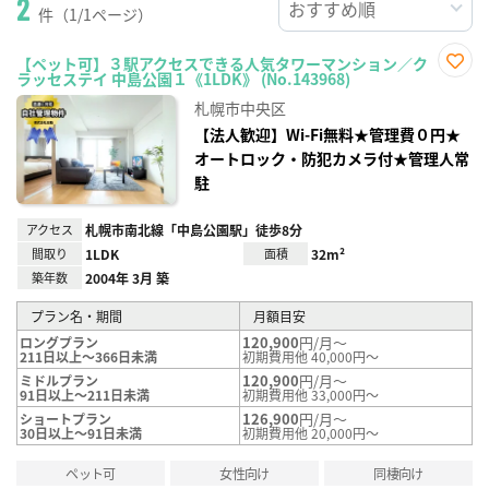
2
件（1/1ページ）
【ペット可】３駅アクセスできる人気タワーマンション／ク
ラッセステイ 中島公園１《1LDK》 (No.143968)
お気
に入
札幌市中央区
り登
録
【法人歓迎】Wi-Fi無料★管理費０円★
オートロック・防犯カメラ付★管理人常
駐
アクセス
札幌市南北線「中島公園駅」徒歩8分
間取り
1LDK
面積
32m²
築年数
2004年 3月 築
プラン名・期間
月額目安
120,900
円/月～
ロングプラン
211日以上～366日未満
初期費用他 40,000円～
120,900
円/月～
ミドルプラン
91日以上～211日未満
初期費用他 33,000円～
126,900
円/月～
ショートプラン
30日以上～91日未満
初期費用他 20,000円～
ペット可
女性向け
同棲向け