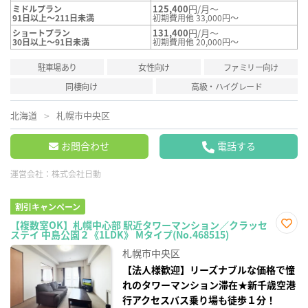
125,400
円/月～
ミドルプラン
91日以上～211日未満
初期費用他 33,000円～
131,400
円/月～
ショートプラン
30日以上～91日未満
初期費用他 20,000円～
駐車場あり
女性向け
ファミリー向け
同棲向け
高級・ハイグレード
北海道
札幌市中央区
お問合わせ
電話する
運営会社：
株式会社日動
割引キャンペーン
【複数室OK】札幌中心部 駅近タワーマンション／クラッセ
ステイ 中島公園２《1LDK》 Mタイプ(No.468515)
お気
に入
札幌市中央区
り登
録
【法人様歓迎】リーズナブルな価格で憧
れのタワーマンション滞在★新千歳空港
行アクセスバス乗り場も徒歩１分！