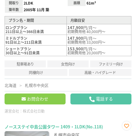
間取り
2LDK
面積
61m²
築年数
2005年 11月 築
プラン名・期間
月額目安
147,900
円/月～
ロングプラン
211日以上～366日未満
初期費用他 40,000円～
147,900
円/月～
ミドルプラン
91日以上～211日未満
初期費用他 33,000円～
153,900
円/月～
ショートプラン
30日以上～91日未満
初期費用他 20,000円～
駐車場あり
女性向け
ファミリー向け
同棲向け
高級・ハイグレード
北海道
札幌市中央区
お問合わせ
電話する
運営会社：
株式会社日動
ノースステイ中島公園タワー 1409・1LDK(No.118)
お気
札幌市中央区