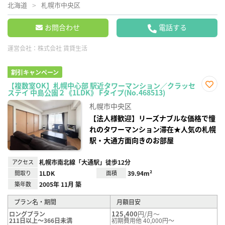
北海道
札幌市中央区
お問合わせ
電話する
運営会社：
株式会社 賃貸生活
割引キャンペーン
【複数室OK】札幌中心部 駅近タワーマンション／クラッセ
ステイ 中島公園２《1LDK》 Fタイプ(No.468513)
お気
に入
札幌市中央区
り登
録
【法人様歓迎】リーズナブルな価格で憧
れのタワーマンション滞在★人気の札幌
駅・大通方面向きのお部屋
アクセス
札幌市南北線「大通駅」徒歩12分
間取り
1LDK
面積
39.94m²
築年数
2005年 11月 築
プラン名・期間
月額目安
125,400
円/月～
ロングプラン
211日以上～366日未満
初期費用他 40,000円～