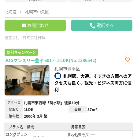
北海道
札幌市中央区
お問合わせ
電話する
運営会社：
株式会社日動
割引キャンペーン
JOGマンスリー豊平 601・１LDK(No.1386542)
お気
札幌市豊平区
に入
り登
札幌駅、大通、すすきの方面へのア
録
クセスも良く、観光・ビジネス両方に便
利
アクセス
札幌市東西線「菊水駅」徒歩10分
間取り
1LDK
面積
37m²
築年数
2000年 3月 築
プラン名・期間
月額目安
95,400
円/月～
ロングプラン