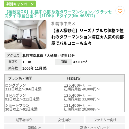
割引キャンペーン
【複数室OK】札幌中心部 駅近タワーマンション／クラッセ
ステイ 中島公園２《1LDK》 Eタイプ(No.468512)
お気
に入
札幌市中央区
り登
録
【法人様歓迎】リーズナブルな価格で憧
れのタワーマンション滞在★人気の角部
屋でバルコニーも広々
アクセス
札幌市南北線「大通駅」徒歩12分
間取り
1LDK
面積
42.07m²
築年数
2005年 11月 築
プラン名・期間
月額目安
125,400
円/月～
ロングプラン
211日以上～366日未満
初期費用他 40,000円～
125,400
円/月～
ミドルプラン
91日以上～211日未満
初期費用他 33,000円～
131,400
円/月～
ショートプラン
30日以上～91日未満
初期費用他 20,000円～
駐車場あり
女性向け
ファミリー向け
同棲向け
高級・ハイグレード