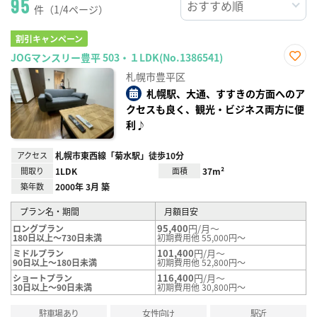
95
件（1/4ページ）
割引キャンペーン
JOGマンスリー豊平 503・１LDK(No.1386541)
お気
札幌市豊平区
に入
り登
札幌駅、大通、すすきの方面へのア
録
クセスも良く、観光・ビジネス両方に便
利♪
アクセス
札幌市東西線「菊水駅」徒歩10分
間取り
1LDK
面積
37m²
築年数
2000年 3月 築
プラン名・期間
月額目安
95,400
円/月～
ロングプラン
180日以上～730日未満
初期費用他 55,000円～
101,400
円/月～
ミドルプラン
90日以上～180日未満
初期費用他 52,800円～
116,400
円/月～
ショートプラン
30日以上～90日未満
初期費用他 30,800円～
駐車場あり
女性向け
駅近