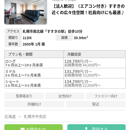
に入
り登
【法人歓迎】〈エアコン付き〉すすきの
録
近くの広々住空間！社員向けにも最適♪
アクセス
札幌市南北線「すすきの駅」徒歩10分
間取り
1LDK
面積
39.94m²
築年数
2005年 1月 築
プラン名・期間
月額目安
128,700
円/月～
ロング
7ヶ月以上～24ヶ月未満
初期費用他 44,000円～
131,700
円/月～
ミドル
3ヶ月以上～7ヶ月未満
初期費用他 33,000円～
134,700
円/月～
ショート
1ヶ月以上～3ヶ月未満
初期費用他 22,000円～
駐車場あり
女性向け
ファミリー向け
同棲向け
駅近
北海道
札幌市中央区
お問合わせ
電話する