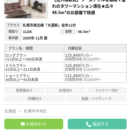
れのタワーマンション滞在★広々
48.5m²のお部屋で快適
アクセス
札幌市南北線「大通駅」徒歩12分
間取り
1LDK
面積
48.5m²
築年数
2005年 11月 築
プラン名・期間
月額目安
125,400
円/月～
ロングプラン
211日以上～366日未満
初期費用他 40,000円～
125,400
円/月～
ミドルプラン
91日以上～211日未満
初期費用他 33,000円～
131,400
円/月～
ショートプラン
30日以上～91日未満
初期費用他 20,000円～
駐車場あり
女性向け
ファミリー向け
同棲向け
高級・ハイグレード
北海道
札幌市中央区
お問合わせ
電話する