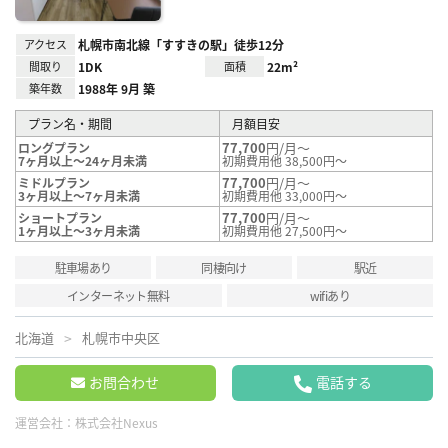
アクセス
札幌市南北線「すすきの駅」徒歩12分
間取り
1DK
面積
22m²
築年数
1988年 9月 築
プラン名・期間
月額目安
77,700
円/月～
ロングプラン
7ヶ月以上～24ヶ月未満
初期費用他 38,500円～
77,700
円/月～
ミドルプラン
3ヶ月以上～7ヶ月未満
初期費用他 33,000円～
77,700
円/月～
ショートプラン
1ヶ月以上～3ヶ月未満
初期費用他 27,500円～
駐車場あり
同棲向け
駅近
インターネット無料
wifiあり
北海道
札幌市中央区
お問合わせ
電話する
運営会社：
株式会社Nexus