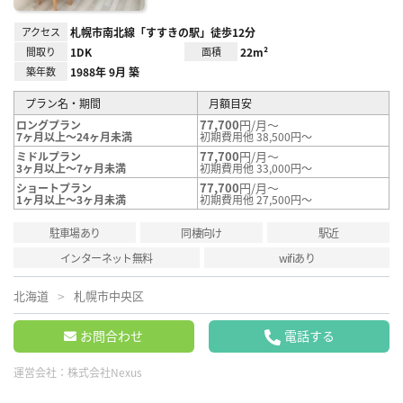
アクセス
札幌市南北線「すすきの駅」徒歩12分
間取り
1DK
面積
22m²
築年数
1988年 9月 築
プラン名・期間
月額目安
77,700
円/月～
ロングプラン
7ヶ月以上～24ヶ月未満
初期費用他 38,500円～
77,700
円/月～
ミドルプラン
3ヶ月以上～7ヶ月未満
初期費用他 33,000円～
77,700
円/月～
ショートプラン
1ヶ月以上～3ヶ月未満
初期費用他 27,500円～
駐車場あり
同棲向け
駅近
インターネット無料
wifiあり
北海道
札幌市中央区
お問合わせ
電話する
運営会社：
株式会社Nexus