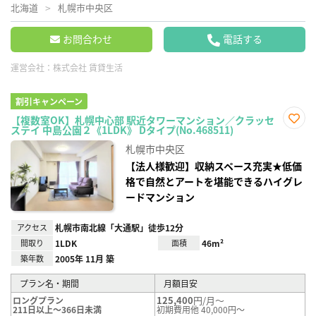
北海道
札幌市中央区
お問合わせ
電話する
運営会社：
株式会社 賃貸生活
割引キャンペーン
【複数室OK】札幌中心部 駅近タワーマンション／クラッセ
ステイ 中島公園２《1LDK》 Dタイプ(No.468511)
お気
に入
札幌市中央区
り登
録
【法人様歓迎】収納スペース充実★低価
格で自然とアートを堪能できるハイグレ
ードマンション
アクセス
札幌市南北線「大通駅」徒歩12分
間取り
1LDK
面積
46m²
築年数
2005年 11月 築
プラン名・期間
月額目安
125,400
円/月～
ロングプラン
211日以上～366日未満
初期費用他 40,000円～