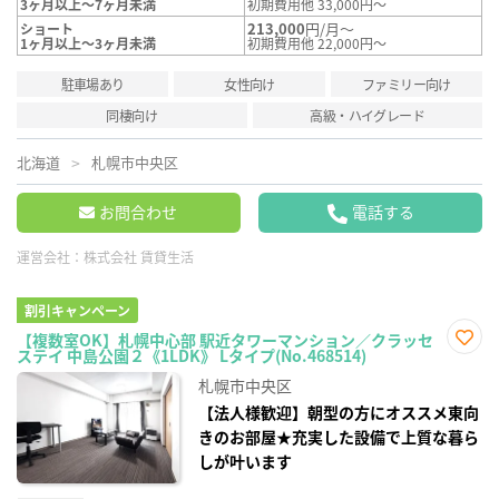
3ヶ月以上～7ヶ月未満
初期費用他 33,000円～
213,000
円/月～
ショート
1ヶ月以上～3ヶ月未満
初期費用他 22,000円～
駐車場あり
女性向け
ファミリー向け
同棲向け
高級・ハイグレード
北海道
札幌市中央区
お問合わせ
電話する
運営会社：
株式会社 賃貸生活
割引キャンペーン
【複数室OK】札幌中心部 駅近タワーマンション／クラッセ
ステイ 中島公園２《1LDK》 Lタイプ(No.468514)
お気
に入
札幌市中央区
り登
録
【法人様歓迎】朝型の方にオススメ東向
きのお部屋★充実した設備で上質な暮ら
しが叶います