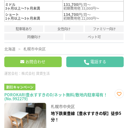
131,700
円/月～
ミドル
3ヶ月以上～7ヶ月未満
初期費用他 33,000円～
134,700
円/月～
ショート
1ヶ月以上～3ヶ月未満
初期費用他 22,000円～
駐車場あり
女性向け
ファミリー向け
同棲向け
ペット可
北海道
札幌市中央区
お問合わせ
電話する
運営会社：
株式会社 賃貸生活
割引キャンペーン
POROKARI豊水すすきのD/ネット無料/敷地内駐車場有！
(No.992279)
お気
に入
札幌市中央区
り登
録
地下鉄東豊線【豊水すすきの駅】徒歩5
分！