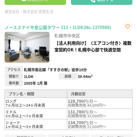
運営会社：
株式会社 賃貸生活
ノースステイ中島公園タワー 311・1LDK(No.1370988)
お気
札幌市中央区
に入
り登
【法人利用向け】〈エアコン付き〉複数
録
室契約OK！札幌中心部で快適空間
アクセス
札幌市南北線「すすきの駅」徒歩10分
間取り
1LDK
面積
39.94m²
築年数
2005年 1月 築
プラン名・期間
月額目安
128,700
円/月～
ロング
7ヶ月以上～24ヶ月未満
初期費用他 44,000円～
131,700
円/月～
ミドル
3ヶ月以上～7ヶ月未満
初期費用他 33,000円～
134,700
円/月～
ショート
1ヶ月以上～3ヶ月未満
初期費用他 22,000円～