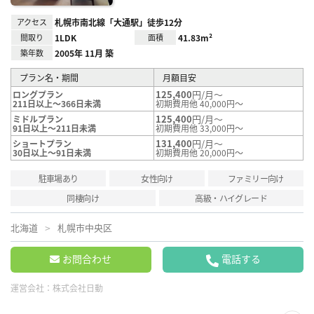
アクセス
札幌市南北線「大通駅」徒歩12分
間取り
1LDK
面積
41.83m²
築年数
2005年 11月 築
プラン名・期間
月額目安
125,400
円/月～
ロングプラン
211日以上～366日未満
初期費用他 40,000円～
125,400
円/月～
ミドルプラン
91日以上～211日未満
初期費用他 33,000円～
131,400
円/月～
ショートプラン
30日以上～91日未満
初期費用他 20,000円～
駐車場あり
女性向け
ファミリー向け
同棲向け
高級・ハイグレード
北海道
札幌市中央区
お問合わせ
電話する
運営会社：
株式会社日動