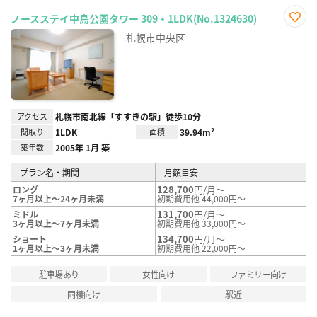
ノースステイ中島公園タワー 309・1LDK(No.1324630)
お気
札幌市中央区
に入
り登
録
アクセス
札幌市南北線「すすきの駅」徒歩10分
間取り
1LDK
面積
39.94m²
築年数
2005年 1月 築
プラン名・期間
月額目安
128,700
円/月～
ロング
7ヶ月以上～24ヶ月未満
初期費用他 44,000円～
131,700
円/月～
ミドル
3ヶ月以上～7ヶ月未満
初期費用他 33,000円～
134,700
円/月～
ショート
1ヶ月以上～3ヶ月未満
初期費用他 22,000円～
駐車場あり
女性向け
ファミリー向け
同棲向け
駅近