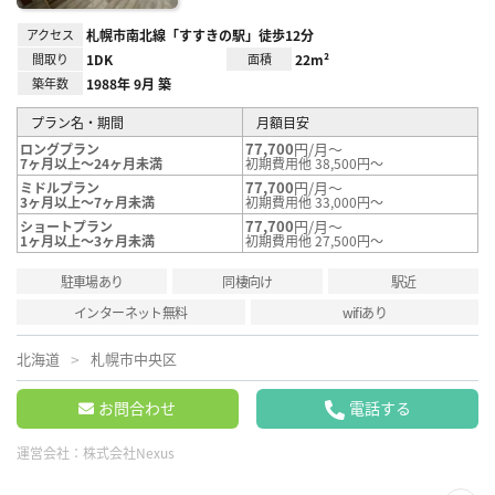
アクセス
札幌市南北線「すすきの駅」徒歩12分
間取り
1DK
面積
22m²
築年数
1988年 9月 築
プラン名・期間
月額目安
77,700
円/月～
ロングプラン
7ヶ月以上～24ヶ月未満
初期費用他 38,500円～
77,700
円/月～
ミドルプラン
3ヶ月以上～7ヶ月未満
初期費用他 33,000円～
77,700
円/月～
ショートプラン
1ヶ月以上～3ヶ月未満
初期費用他 27,500円～
駐車場あり
同棲向け
駅近
インターネット無料
wifiあり
北海道
札幌市中央区
お問合わせ
電話する
運営会社：
株式会社Nexus