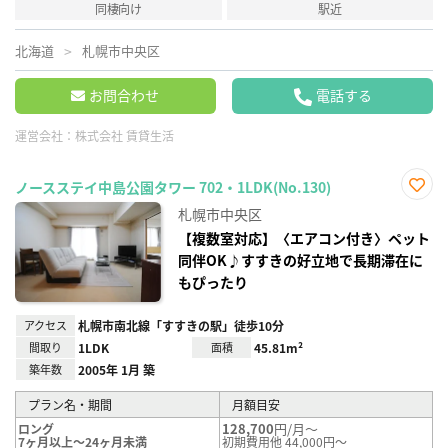
同棲向け
駅近
北海道
札幌市中央区
お問合わせ
電話する
運営会社：
株式会社 賃貸生活
ノースステイ中島公園タワー 702・1LDK(No.130)
お気
札幌市中央区
に入
り登
【複数室対応】〈エアコン付き〉ペット
録
同伴OK♪すすきの好立地で長期滞在に
もぴったり
アクセス
札幌市南北線「すすきの駅」徒歩10分
間取り
1LDK
面積
45.81m²
築年数
2005年 1月 築
プラン名・期間
月額目安
128,700
円/月～
ロング
7ヶ月以上～24ヶ月未満
初期費用他 44,000円～