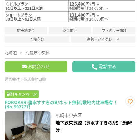
125,400
円/月～
ミドルプラン
91日以上～211日未満
初期費用他 33,000円～
131,400
円/月～
ショートプラン
30日以上～91日未満
初期費用他 20,000円～
駐車場あり
女性向け
ファミリー向け
同棲向け
高級・ハイグレード
北海道
札幌市中央区
お問合わせ
電話する
運営会社：
株式会社日動
割引キャンペーン
POROKARI豊水すすきのB/ネット無料/敷地内駐車場有！
(No.992277)
お気
に入
札幌市中央区
り登
録
地下鉄東豊線【豊水すすきの駅】徒歩5
分！