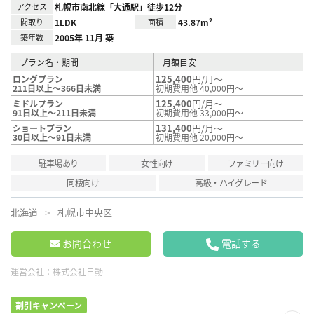
アクセス
札幌市南北線「大通駅」徒歩12分
間取り
1LDK
面積
43.87m²
築年数
2005年 11月 築
プラン名・期間
月額目安
125,400
円/月～
ロングプラン
211日以上～366日未満
初期費用他 40,000円～
125,400
円/月～
ミドルプラン
91日以上～211日未満
初期費用他 33,000円～
131,400
円/月～
ショートプラン
30日以上～91日未満
初期費用他 20,000円～
駐車場あり
女性向け
ファミリー向け
同棲向け
高級・ハイグレード
北海道
札幌市中央区
お問合わせ
電話する
運営会社：
株式会社日動
割引キャンペーン