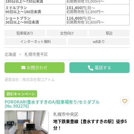
180日以上～730日未満
初期費用他 55,000円～
101,400
円/月～
ミドルプラン
90日以上～180日未満
初期費用他 52,800円～
116,400
円/月～
ショートプラン
30日以上～90日未満
初期費用他 30,800円～
駐車場あり
女性向け
駅近
インターネット無料
wifiあり
北海道
札幌市豊平区
お問合わせ
電話する
運営会社：
株式会社常口アトム
割引キャンペーン
POROKARI豊水すすきのA/駐車場有り/セミダブル
(No.992276)
お気
に入
札幌市中央区
り登
録
地下鉄東豊線【豊水すすきの駅】徒歩5
分！