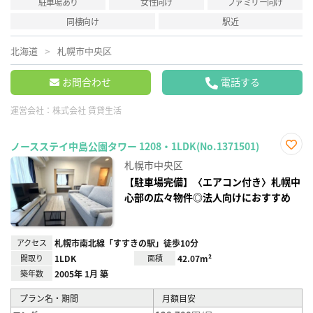
駐車場あり
女性向け
ファミリー向け
同棲向け
駅近
北海道
札幌市中央区
お問合わせ
電話する
運営会社：
株式会社 賃貸生活
ノースステイ中島公園タワー 1208・1LDK(No.1371501)
お気
札幌市中央区
に入
り登
【駐車場完備】〈エアコン付き〉札幌中
録
心部の広々物件◎法人向けにおすすめ
アクセス
札幌市南北線「すすきの駅」徒歩10分
間取り
1LDK
面積
42.07m²
築年数
2005年 1月 築
プラン名・期間
月額目安