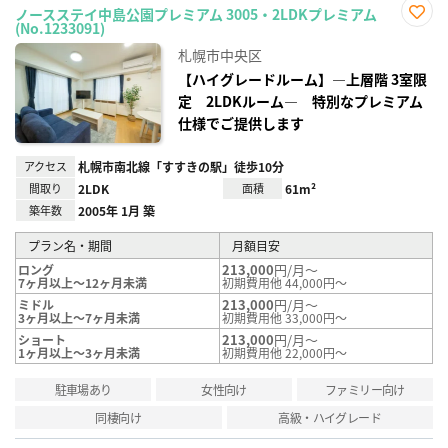
ノースステイ中島公園プレミアム 3005・2LDKプレミアム
(No.1233091)
お気
に入
札幌市中央区
り登
録
【ハイグレードルーム】―上層階 3室限
定 2LDKルーム― 特別なプレミアム
仕様でご提供します
アクセス
札幌市南北線「すすきの駅」徒歩10分
間取り
2LDK
面積
61m²
築年数
2005年 1月 築
プラン名・期間
月額目安
213,000
円/月～
ロング
7ヶ月以上～12ヶ月未満
初期費用他 44,000円～
213,000
円/月～
ミドル
3ヶ月以上～7ヶ月未満
初期費用他 33,000円～
213,000
円/月～
ショート
1ヶ月以上～3ヶ月未満
初期費用他 22,000円～
駐車場あり
女性向け
ファミリー向け
同棲向け
高級・ハイグレード