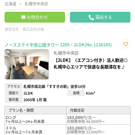
北海道
札幌市中央区
お問合わせ
電話する
運営会社：
株式会社日動
ノースステイ中島公園タワー 2205・2LDK(No.1126185)
お気
札幌市中央区
に入
り登
【2LDK】〈エアコン付き〉法人歓迎◎
録
札幌中心エリアで快適な長期滞在を♪
アクセス
札幌市南北線「すすきの駅」徒歩10分
間取り
2LDK
面積
61m²
築年数
2005年 1月 築
プラン名・期間
月額目安
183,000
円/月～
ロング
7ヶ月以上～24ヶ月未満
初期費用他 44,000円～
183,000
円/月～
ミドル
3ヶ月以上～7ヶ月未満
初期費用他 33,000円～