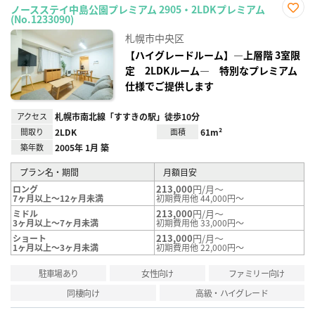
ノースステイ中島公園プレミアム 2905・2LDKプレミアム
(No.1233090)
お気
に入
札幌市中央区
り登
録
【ハイグレードルーム】―上層階 3室限
定 2LDKルーム― 特別なプレミアム
仕様でご提供します
アクセス
札幌市南北線「すすきの駅」徒歩10分
間取り
2LDK
面積
61m²
築年数
2005年 1月 築
プラン名・期間
月額目安
213,000
円/月～
ロング
7ヶ月以上～12ヶ月未満
初期費用他 44,000円～
213,000
円/月～
ミドル
3ヶ月以上～7ヶ月未満
初期費用他 33,000円～
213,000
円/月～
ショート
1ヶ月以上～3ヶ月未満
初期費用他 22,000円～
駐車場あり
女性向け
ファミリー向け
同棲向け
高級・ハイグレード