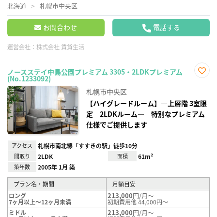
北海道
札幌市中央区
お問合わせ
電話する
運営会社：
株式会社 賃貸生活
ノースステイ中島公園プレミアム 3305・2LDKプレミアム
(No.1233092)
お気
に入
札幌市中央区
り登
録
【ハイグレードルーム】―上層階 3室限
定 2LDKルーム― 特別なプレミアム
仕様でご提供します
アクセス
札幌市南北線「すすきの駅」徒歩10分
間取り
2LDK
面積
61m²
築年数
2005年 1月 築
プラン名・期間
月額目安
213,000
円/月～
ロング
7ヶ月以上～12ヶ月未満
初期費用他 44,000円～
213,000
円/月～
ミドル