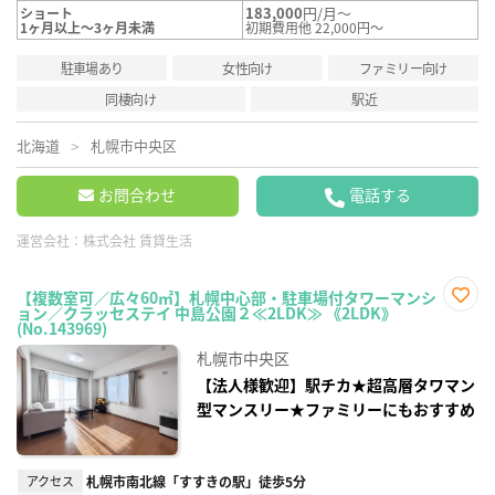
183,000
円/月～
ショート
1ヶ月以上～3ヶ月未満
初期費用他 22,000円～
駐車場あり
女性向け
ファミリー向け
同棲向け
駅近
北海道
札幌市中央区
お問合わせ
電話する
運営会社：
株式会社 賃貸生活
【複数室可／広々60㎡】札幌中心部・駐車場付タワーマンシ
ョン／クラッセステイ 中島公園２≪2LDK≫ 《2LDK》
お気
(No.143969)
に入
り登
札幌市中央区
録
【法人様歓迎】駅チカ★超高層タワマン
型マンスリー★ファミリーにもおすすめ
アクセス
札幌市南北線「すすきの駅」徒歩5分