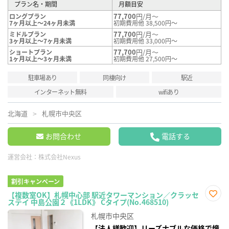
プラン名・期間
月額目安
77,700
円/月～
ロングプラン
7ヶ月以上～24ヶ月未満
初期費用他 38,500円～
77,700
円/月～
ミドルプラン
3ヶ月以上～7ヶ月未満
初期費用他 33,000円～
77,700
円/月～
ショートプラン
1ヶ月以上～3ヶ月未満
初期費用他 27,500円～
駐車場あり
同棲向け
駅近
インターネット無料
wifiあり
北海道
札幌市中央区
お問合わせ
電話する
運営会社：
株式会社Nexus
割引キャンペーン
【複数室OK】札幌中心部 駅近タワーマンション／クラッセ
ステイ 中島公園２《1LDK》 Cタイプ(No.468510)
お気
に入
札幌市中央区
り登
録
【法人様歓迎】リーズナブルな価格で憧