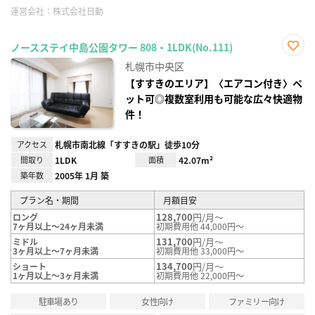
運営会社：
株式会社日動
ノースステイ中島公園タワー 808・1LDK(No.111)
お気
札幌市中央区
に入
り登
【すすきのエリア】〈エアコン付き〉ペ
録
ット可◎複数室利用も可能な広々快適物
件！
アクセス
札幌市南北線「すすきの駅」徒歩10分
間取り
1LDK
面積
42.07m²
築年数
2005年 1月 築
プラン名・期間
月額目安
128,700
円/月～
ロング
7ヶ月以上～24ヶ月未満
初期費用他 44,000円～
131,700
円/月～
ミドル
3ヶ月以上～7ヶ月未満
初期費用他 33,000円～
134,700
円/月～
ショート
1ヶ月以上～3ヶ月未満
初期費用他 22,000円～
駐車場あり
女性向け
ファミリー向け