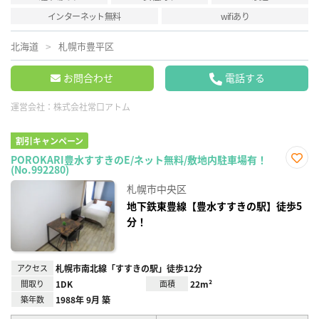
インターネット無料
wifiあり
北海道
札幌市豊平区
お問合わせ
電話する
運営会社：
株式会社常口アトム
割引キャンペーン
POROKARI豊水すすきのE/ネット無料/敷地内駐車場有！
(No.992280)
お気
に入
札幌市中央区
り登
録
地下鉄東豊線【豊水すすきの駅】徒歩5
分！
アクセス
札幌市南北線「すすきの駅」徒歩12分
間取り
1DK
面積
22m²
築年数
1988年 9月 築