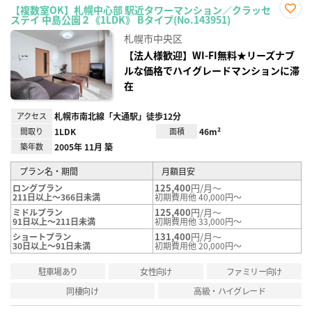
【複数室OK】札幌中心部 駅近タワーマンション／クラッセ
ステイ 中島公園２《1LDK》 Bタイプ(No.143951)
お気
に入
札幌市中央区
り登
録
【法人様歓迎】WI-FI無料★リーズナブ
ルな価格でハイグレードマンションに滞
在
アクセス
札幌市南北線「大通駅」徒歩12分
間取り
1LDK
面積
46m²
築年数
2005年 11月 築
プラン名・期間
月額目安
125,400
円/月～
ロングプラン
211日以上～366日未満
初期費用他 40,000円～
125,400
円/月～
ミドルプラン
91日以上～211日未満
初期費用他 33,000円～
131,400
円/月～
ショートプラン
30日以上～91日未満
初期費用他 20,000円～
駐車場あり
女性向け
ファミリー向け
同棲向け
高級・ハイグレード