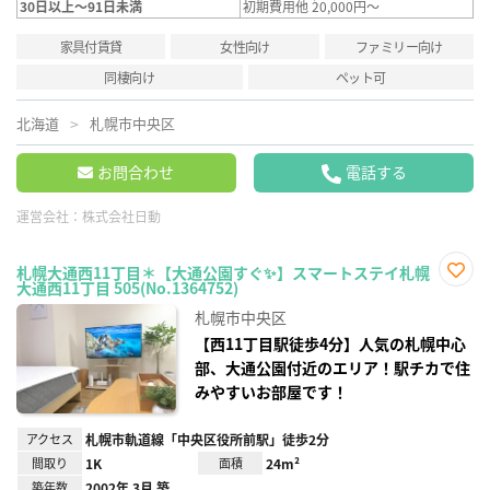
30日以上～91日未満
初期費用他 20,000円～
家具付賃貸
女性向け
ファミリー向け
同棲向け
ペット可
北海道
札幌市中央区
お問合わせ
電話する
運営会社：
株式会社日動
札幌大通西11丁目＊【大通公園すぐ✨】スマートステイ札幌
大通西11丁目 505(No.1364752)
お気
に入
札幌市中央区
り登
録
【西11丁目駅徒歩4分】人気の札幌中心
部、大通公園付近のエリア！駅チカで住
みやすいお部屋です！
アクセス
札幌市軌道線「中央区役所前駅」徒歩2分
間取り
1K
面積
24m²
築年数
2002年 3月 築