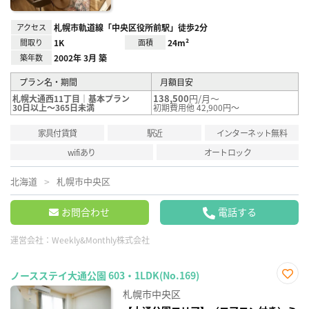
アクセス
札幌市軌道線「中央区役所前駅」徒歩2分
間取り
1K
面積
24m²
築年数
2002年 3月 築
プラン名・期間
月額目安
138,500
円/月～
札幌大通西11丁目｜基本プラン
30日以上～365日未満
初期費用他 42,900円～
家具付賃貸
駅近
インターネット無料
wifiあり
オートロック
北海道
札幌市中央区
お問合わせ
電話する
運営会社：
Weekly&Monthly株式会社
ノースステイ大通公園 603・1LDK(No.169)
お気
札幌市中央区
に入