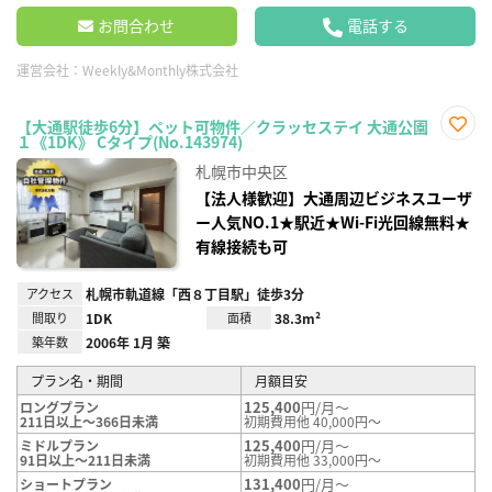
お問合わせ
電話する
運営会社：
Weekly&Monthly株式会社
【大通駅徒歩6分】ペット可物件／クラッセステイ 大通公園
１《1DK》 Cタイプ(No.143974)
お気
に入
札幌市中央区
り登
録
【法人様歓迎】大通周辺ビジネスユーザ
ー人気NO.1★駅近★Wi-Fi光回線無料★
有線接続も可
アクセス
札幌市軌道線「西８丁目駅」徒歩3分
間取り
1DK
面積
38.3m²
築年数
2006年 1月 築
プラン名・期間
月額目安
125,400
円/月～
ロングプラン
211日以上～366日未満
初期費用他 40,000円～
125,400
円/月～
ミドルプラン
91日以上～211日未満
初期費用他 33,000円～
131,400
円/月～
ショートプラン