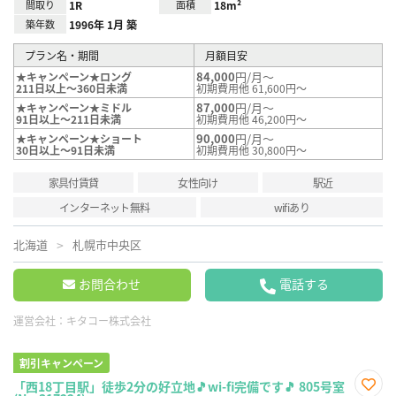
間取り
1R
面積
18m²
築年数
1996年 1月 築
プラン名・期間
月額目安
84,000
円/月～
★キャンペーン★ロング
211日以上～360日未満
初期費用他 61,600円～
87,000
円/月～
★キャンペーン★ミドル
91日以上～211日未満
初期費用他 46,200円～
90,000
円/月～
★キャンペーン★ショート
30日以上～91日未満
初期費用他 30,800円～
家具付賃貸
女性向け
駅近
インターネット無料
wifiあり
北海道
札幌市中央区
お問合わせ
電話する
運営会社：
キタコー株式会社
割引キャンペーン
「西18丁目駅」徒歩2分の好立地🎵wi-fi完備です🎵 805号室