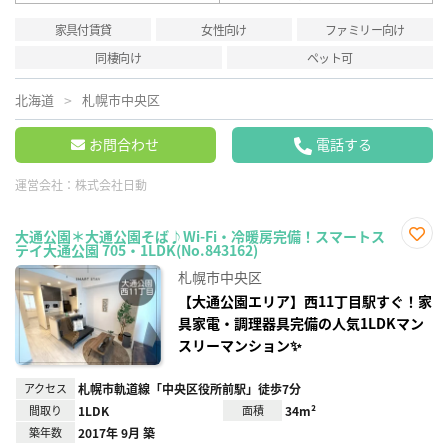
家具付賃貸
女性向け
ファミリー向け
同棲向け
ペット可
北海道
札幌市中央区
お問合わせ
電話する
運営会社：
株式会社日動
大通公園＊大通公園そば♪Wi-Fi・冷暖房完備！スマートス
テイ大通公園 705・1LDK(No.843162)
お気
に入
札幌市中央区
り登
録
【大通公園エリア】西11丁目駅すぐ！家
具家電・調理器具完備の人気1LDKマン
スリーマンション✨
アクセス
札幌市軌道線「中央区役所前駅」徒歩7分
間取り
1LDK
面積
34m²
築年数
2017年 9月 築