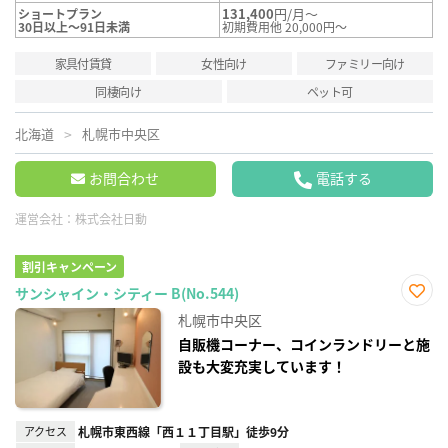
131,400
円/月～
ショートプラン
30日以上～91日未満
初期費用他 20,000円～
家具付賃貸
女性向け
ファミリー向け
同棲向け
ペット可
北海道
札幌市中央区
お問合わせ
電話する
運営会社：
株式会社日動
割引キャンペーン
サンシャイン・シティー B(No.544)
お気
札幌市中央区
に入
り登
自販機コーナー、コインランドリーと施
録
設も大変充実しています！
アクセス
札幌市東西線「西１１丁目駅」徒歩9分