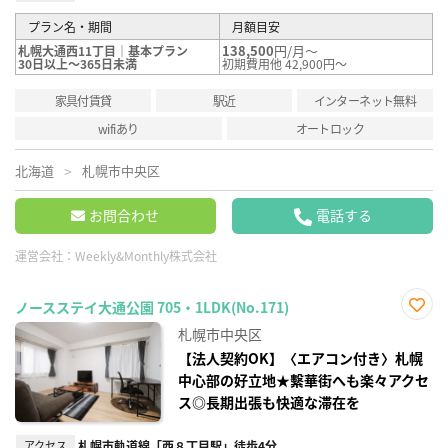
プラン名・期間
月額目安
138,500
円/月～
札幌大通西11丁目｜基本プラン
30日以上～365日未満
初期費用他 42,900円～
家具付賃貸
駅近
インターネット無料
wifiあり
オートロック
北海道
札幌市中央区
お問合わせ
電話する
運営会社：
Weekly&Monthly株式会社
ノースステイ大通公園 705・1LDK(No.171)
お気
札幌市中央区
に入
り登
【法人契約OK】〈エアコン付き〉札幌
録
中心部の好立地★繫華街へも楽々アクセ
ス◎長期出張も快適な滞在を
アクセス
札幌市軌道線「西８丁目駅」徒歩4分