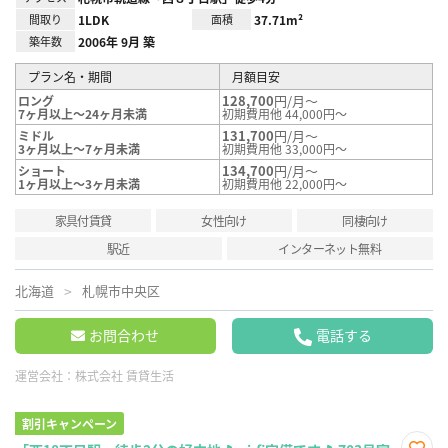
間取り
1LDK
面積
37.71m²
築年数
2006年 9月 築
プラン名・期間
月額目安
128,700
円/月～
ロング
7ヶ月以上～24ヶ月未満
初期費用他 44,000円～
131,700
円/月～
ミドル
3ヶ月以上～7ヶ月未満
初期費用他 33,000円～
134,700
円/月～
ショート
1ヶ月以上～3ヶ月未満
初期費用他 22,000円～
家具付賃貸
女性向け
同棲向け
駅近
インターネット無料
北海道
札幌市中央区
お問合わせ
電話する
運営会社：
株式会社 賃貸生活
割引キャンペーン