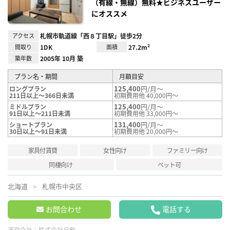
（有線・無線）無料★ビジネスユーザー
にオススメ
アクセス
札幌市軌道線「西８丁目駅」徒歩2分
間取り
1DK
面積
27.2m²
築年数
2005年 10月 築
プラン名・期間
月額目安
125,400
円/月～
ロングプラン
211日以上～366日未満
初期費用他 40,000円～
125,400
円/月～
ミドルプラン
91日以上～211日未満
初期費用他 33,000円～
131,400
円/月～
ショートプラン
30日以上～91日未満
初期費用他 20,000円～
家具付賃貸
女性向け
ファミリー向け
同棲向け
ペット可
北海道
札幌市中央区
お問合わせ
電話する
運営会社：
株式会社日動