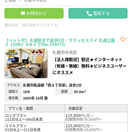
お問合わせ
電話する
運営会社：
株式会社マイスタイル
【ペット可】大通駅まで徒歩6分／クラッセステイ 大通公園
２《1DK》 Aタイプ(No.143973)
お気
に入
札幌市中央区
り登
録
【法人様歓迎】駅近★インターネット
（有線・無線）無料★ビジネスユーザー
にオススメ
アクセス
札幌市軌道線「西８丁目駅」徒歩2分
間取り
1DK
面積
30.8m²
築年数
2005年 10月 築
プラン名・期間
月額目安
125,400
円/月～
ロングプラン
211日以上～366日未満
初期費用他 40,000円～
125,400
円/月～
ミドルプラン
91日以上～211日未満
初期費用他 33,000円～