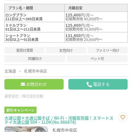
プラン名・期間
月額目安
125,400
円/月～
ロングプラン
211日以上～366日未満
初期費用他 40,000円～
125,400
円/月～
ミドルプラン
91日以上～211日未満
初期費用他 33,000円～
131,400
円/月～
ショートプラン
30日以上～91日未満
初期費用他 20,000円～
家具付賃貸
女性向け
ファミリー向け
同棲向け
ペット可
北海道
札幌市中央区
お問合わせ
電話する
運営会社：
株式会社日動
割引キャンペーン
大通公園＊大通公園そば♪Wi-Fi・冷暖房完備！スマートス
テイ大通公園 504・1LDK(No.866878)
お気
に入
札幌市中央区