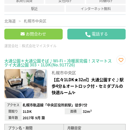
家具付賃貸
女性向け
同棲向け
駅近
インターネット無料
北海道
札幌市中央区
お問合わせ
電話する
運営会社：
株式会社マイスタイル
大通公園＊大通公園そば♪Wi-Fi・冷暖房完備！スマートス
テイ大通公園 303・1LDK(No.917726)
お気
に入
札幌市中央区
り登
録
【広々1LDK★32㎡】大通公園すぐ♪駅
歩4分＆オートロック付・セミダブルの
快適ルーム✨
アクセス
札幌市軌道線「中央区役所前駅」徒歩7分
間取り
1LDK
面積
32m²
築年数
2017年 9月 築
プラン名・期間
月額目安