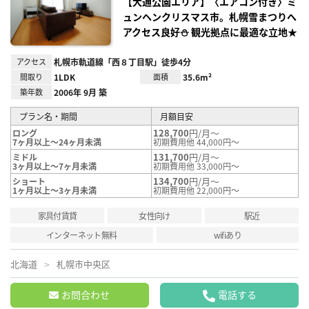
り登
【大通公園エリア】〈エアコン付き〉ミ
録
ュンヘンクリスマス市。札幌雪まつりへ
アクセス良好⛄ 観光拠点に最適な立地★
アクセス
札幌市軌道線「西８丁目駅」徒歩4分
間取り
1LDK
面積
35.6m²
築年数
2006年 9月 築
プラン名・期間
月額目安
128,700
円/月～
ロング
7ヶ月以上～24ヶ月未満
初期費用他 44,000円～
131,700
円/月～
ミドル
3ヶ月以上～7ヶ月未満
初期費用他 33,000円～
134,700
円/月～
ショート
1ヶ月以上～3ヶ月未満
初期費用他 22,000円～
家具付賃貸
女性向け
駅近
インターネット無料
wifiあり
北海道
札幌市中央区
お問合わせ
電話する