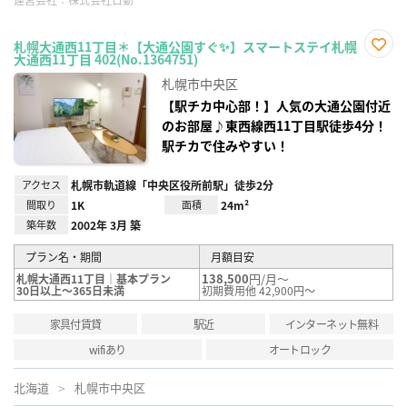
札幌大通西11丁目＊【大通公園すぐ✨】スマートステイ札幌
大通西11丁目 402(No.1364751)
お気
に入
札幌市中央区
り登
録
【駅チカ中心部！】人気の大通公園付近
のお部屋♪東西線西11丁目駅徒歩4分！
駅チカで住みやすい！
アクセス
札幌市軌道線「中央区役所前駅」徒歩2分
間取り
1K
面積
24m²
築年数
2002年 3月 築
プラン名・期間
月額目安
138,500
円/月～
札幌大通西11丁目｜基本プラン
30日以上～365日未満
初期費用他 42,900円～
家具付賃貸
駅近
インターネット無料
wifiあり
オートロック
北海道
札幌市中央区