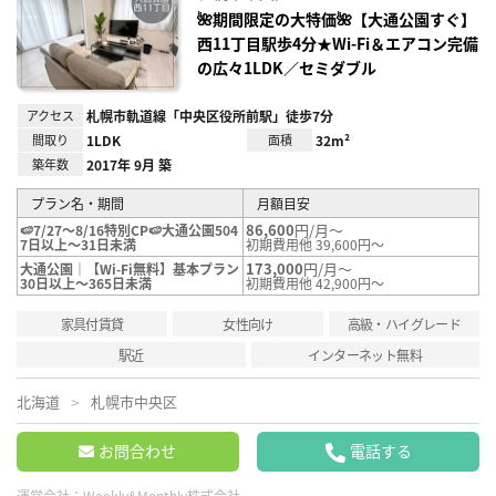
り登
録
🌺期間限定の大特価🌺【大通公園すぐ】
西11丁目駅歩4分★Wi-Fi＆エアコン完備
の広々1LDK／セミダブル
アクセス
札幌市軌道線「中央区役所前駅」徒歩7分
間取り
1LDK
面積
32m²
築年数
2017年 9月 築
プラン名・期間
月額目安
86,600
円/月～
🍉7/27～8/16特別CP🍉大通公園504
7日以上～31日未満
初期費用他 39,600円～
173,000
円/月～
大通公園｜【Wi-Fi無料】基本プラン
30日以上～365日未満
初期費用他 42,900円～
家具付賃貸
女性向け
高級・ハイグレード
駅近
インターネット無料
北海道
札幌市中央区
お問合わせ
電話する
運営会社：
Weekly&Monthly株式会社