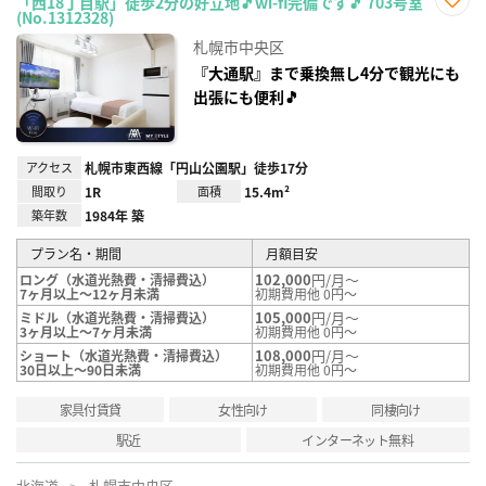
「西18丁目駅」徒歩2分の好立地🎵wi-fi完備です🎵 703号室
(No.1312328)
お気
に入
札幌市中央区
り登
録
『大通駅』まで乗換無し4分で観光にも
出張にも便利🎵
アクセス
札幌市東西線「円山公園駅」徒歩17分
間取り
1R
面積
15.4m²
築年数
1984年 築
プラン名・期間
月額目安
102,000
円/月～
ロング（水道光熱費・清掃費込）
7ヶ月以上～12ヶ月未満
初期費用他 0円～
105,000
円/月～
ミドル（水道光熱費・清掃費込）
3ヶ月以上～7ヶ月未満
初期費用他 0円～
108,000
円/月～
ショート（水道光熱費・清掃費込）
30日以上～90日未満
初期費用他 0円～
家具付賃貸
女性向け
同棲向け
駅近
インターネット無料
北海道
札幌市中央区