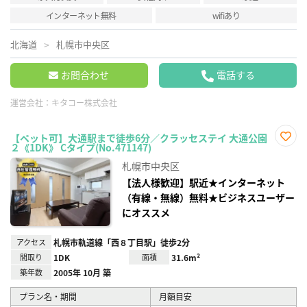
インターネット無料
wifiあり
北海道
札幌市中央区
お問合わせ
電話する
運営会社：
キタコー株式会社
【ペット可】大通駅まで徒歩6分／クラッセステイ 大通公園
２《1DK》 Cタイプ(No.471147)
お気
に入
札幌市中央区
り登
録
【法人様歓迎】駅近★インターネット
（有線・無線）無料★ビジネスユーザー
にオススメ
アクセス
札幌市軌道線「西８丁目駅」徒歩2分
間取り
1DK
面積
31.6m²
築年数
2005年 10月 築
プラン名・期間
月額目安