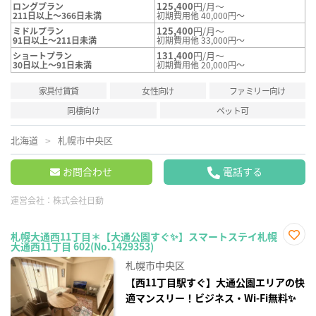
125,400
円/月～
ロングプラン
211日以上～366日未満
初期費用他 40,000円～
125,400
円/月～
ミドルプラン
91日以上～211日未満
初期費用他 33,000円～
131,400
円/月～
ショートプラン
30日以上～91日未満
初期費用他 20,000円～
家具付賃貸
女性向け
ファミリー向け
同棲向け
ペット可
北海道
札幌市中央区
お問合わせ
電話する
運営会社：
株式会社日動
札幌大通西11丁目＊【大通公園すぐ✨】スマートステイ札幌
大通西11丁目 602(No.1429353)
お気
に入
札幌市中央区
り登
録
【西11丁目駅すぐ】大通公園エリアの快
適マンスリー！ビジネス・Wi-Fi無料✨