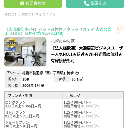
お問合わせ
電話する
運営会社：
株式会社マイスタイル
【大通駅徒歩6分】ペット可物件／クラッセステイ 大通公園
１《1DK》 Bタイプ(No.471140)
お気
に入
札幌市中央区
り登
録
【法人様歓迎】大通周辺ビジネスユーザ
ー人気NO.1★駅近★Wi-Fi光回線無料★
有線接続も可
アクセス
札幌市軌道線「西８丁目駅」徒歩3分
間取り
1DK
面積
36.1m²
築年数
2006年 1月 築
プラン名・期間
月額目安
125,400
円/月～
ロングプラン
211日以上～366日未満
初期費用他 40,000円～
125,400
円/月～
ミドルプラン
91日以上～211日未満
初期費用他 33,000円～
131,400
円/月～
ショートプラン
30日以上～91日未満
初期費用他 20,000円～