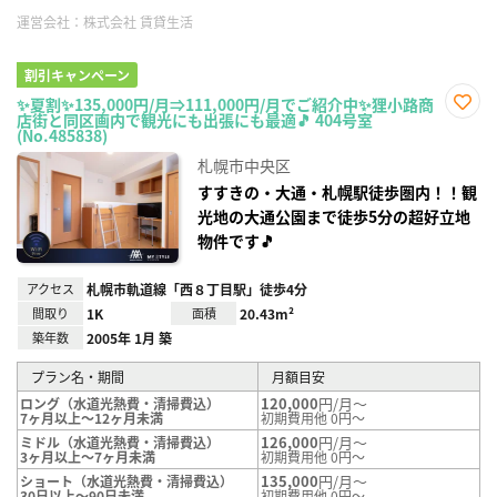
運営会社：
株式会社 賃貸生活
割引キャンペーン
✨夏割✨135,000円/月⇒111,000円/月でご紹介中✨狸小路商
店街と同区画内で観光にも出張にも最適🎵 404号室
お気
(No.485838)
に入
り登
札幌市中央区
録
すすきの・大通・札幌駅徒歩圏内！！観
光地の大通公園まで徒歩5分の超好立地
物件です🎵
アクセス
札幌市軌道線「西８丁目駅」徒歩4分
間取り
1K
面積
20.43m²
築年数
2005年 1月 築
プラン名・期間
月額目安
120,000
円/月～
ロング（水道光熱費・清掃費込）
7ヶ月以上～12ヶ月未満
初期費用他 0円～
126,000
円/月～
ミドル（水道光熱費・清掃費込）
3ヶ月以上～7ヶ月未満
初期費用他 0円～
135,000
円/月～
ショート（水道光熱費・清掃費込）
30日以上～90日未満
初期費用他 0円～