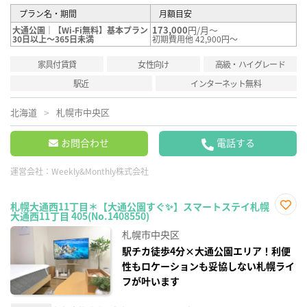
プラン名・期間
月額目安
173,000
円/月～
大通公園｜【Wi-Fi無料】基本プラン
30日以上～365日未満
初期費用他 42,900円～
家具付賃貸
女性向け
高級・ハイグレード
駅近
インターネット無料
北海道
札幌市中央区
お問合わせ
電話する
運営会社：
Weekly&Monthly株式会社
札幌大通西11丁目＊【大通公園すぐ✨】スマートステイ札幌
大通西11丁目 405(No.1408550)
お気
に入
札幌市中央区
り登
録
駅チカ徒歩4分×大通公園エリア！利便
性もロケーションも妥協しない札幌ライ
フが叶います