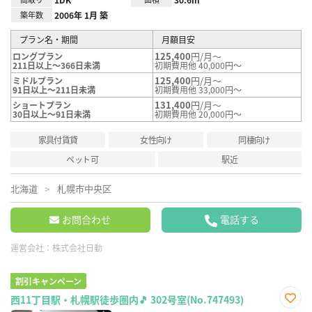
築年数
2006年 1月 築
プラン名・期間
月額目安
125,400
円/月～
ロングプラン
211日以上～366日未満
初期費用他 40,000円～
125,400
円/月～
ミドルプラン
91日以上～211日未満
初期費用他 33,000円～
131,400
円/月～
ショートプラン
30日以上～91日未満
初期費用他 20,000円～
家具付賃貸
女性向け
同棲向け
ペット可
駅近
北海道
札幌市中央区
お問合わせ
電話する
運営会社：
株式会社日動
割引キャンペーン
西11丁目駅・札幌駅徒歩圏内🎵 302号室(No.747493)