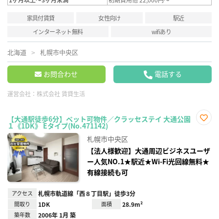
家具付賃貸
女性向け
駅近
インターネット無料
wifiあり
北海道
札幌市中央区
お問合わせ
電話する
運営会社：
株式会社 賃貸生活
【大通駅徒歩6分】ペット可物件／クラッセステイ 大通公園
１《1DK》 Eタイプ(No.471142)
お気
に入
札幌市中央区
り登
録
【法人様歓迎】大通周辺ビジネスユーザ
ー人気NO.1★駅近★Wi-Fi光回線無料★
有線接続も可
アクセス
札幌市軌道線「西８丁目駅」徒歩3分
間取り
1DK
面積
28.9m²
築年数
2006年 1月 築