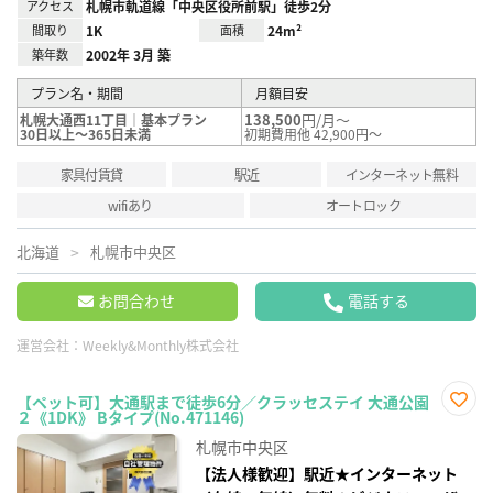
アクセス
札幌市軌道線「中央区役所前駅」徒歩2分
間取り
1K
面積
24m²
築年数
2002年 3月 築
プラン名・期間
月額目安
138,500
円/月～
札幌大通西11丁目｜基本プラン
30日以上～365日未満
初期費用他 42,900円～
家具付賃貸
駅近
インターネット無料
wifiあり
オートロック
北海道
札幌市中央区
お問合わせ
電話する
運営会社：
Weekly&Monthly株式会社
【ペット可】大通駅まで徒歩6分／クラッセステイ 大通公園
２《1DK》 Bタイプ(No.471146)
お気
に入
札幌市中央区
り登
録
【法人様歓迎】駅近★インターネット