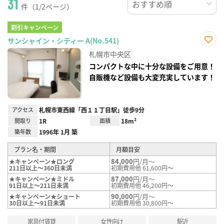
31
件（1/2ページ）
割引キャンペーン
サンシャイン・シティー A(No.541)
お気
札幌市中央区
に入
り登
コンパクトな中に十分な設備をご用意！
録
自販機など設備も大変充実しています！
アクセス
札幌市東西線「西１１丁目駅」徒歩9分
間取り
1R
面積
18m²
築年数
1996年 1月 築
プラン名・期間
月額目安
84,000
円/月～
★キャンペーン★ロング
211日以上～360日未満
初期費用他 61,600円～
87,000
円/月～
★キャンペーン★ミドル
91日以上～211日未満
初期費用他 46,200円～
90,000
円/月～
★キャンペーン★ショート
30日以上～91日未満
初期費用他 30,800円～
家具付賃貸
女性向け
駅近