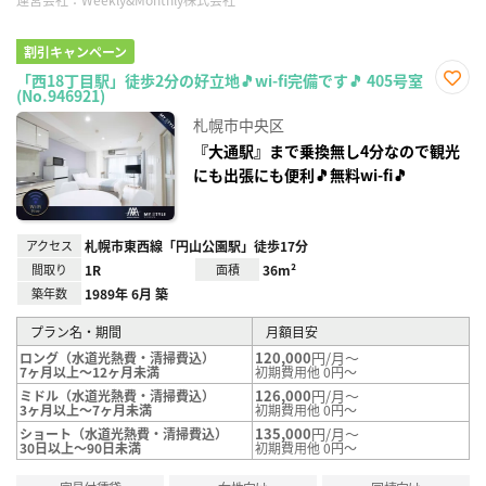
割引キャンペーン
「西18丁目駅」徒歩2分の好立地🎵wi-fi完備です🎵 405号室
(No.946921)
お気
に入
札幌市中央区
り登
録
『大通駅』まで乗換無し4分なので観光
にも出張にも便利🎵無料wi-fi🎵
アクセス
札幌市東西線「円山公園駅」徒歩17分
間取り
1R
面積
36m²
築年数
1989年 6月 築
プラン名・期間
月額目安
120,000
円/月～
ロング（水道光熱費・清掃費込）
7ヶ月以上～12ヶ月未満
初期費用他 0円～
126,000
円/月～
ミドル（水道光熱費・清掃費込）
3ヶ月以上～7ヶ月未満
初期費用他 0円～
135,000
円/月～
ショート（水道光熱費・清掃費込）
30日以上～90日未満
初期費用他 0円～