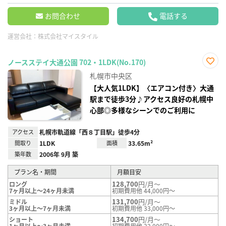
お問合わせ
電話する
運営会社：
株式会社マイスタイル
ノースステイ大通公園 702・1LDK(No.170)
お気
札幌市中央区
に入
り登
【大人気1LDK】〈エアコン付き〉大通
録
駅まで徒歩3分♪アクセス良好の札幌中
心部◎多様なシーンでのご利用に
アクセス
札幌市軌道線「西８丁目駅」徒歩4分
間取り
1LDK
面積
33.65m²
築年数
2006年 9月 築
プラン名・期間
月額目安
128,700
円/月～
ロング
7ヶ月以上～24ヶ月未満
初期費用他 44,000円～
131,700
円/月～
ミドル
3ヶ月以上～7ヶ月未満
初期費用他 33,000円～
134,700
円/月～
ショート
1ヶ月以上～3ヶ月未満
初期費用他 22,000円～