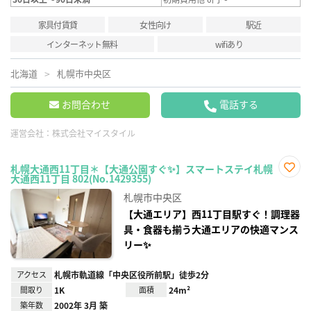
家具付賃貸
女性向け
駅近
インターネット無料
wifiあり
北海道
札幌市中央区
お問合わせ
電話する
運営会社：
株式会社マイスタイル
札幌大通西11丁目＊【大通公園すぐ✨】スマートステイ札幌
大通西11丁目 802(No.1429355)
お気
に入
札幌市中央区
り登
録
【大通エリア】西11丁目駅すぐ！調理器
具・食器も揃う大通エリアの快適マンス
リー✨
アクセス
札幌市軌道線「中央区役所前駅」徒歩2分
間取り
1K
面積
24m²
築年数
2002年 3月 築