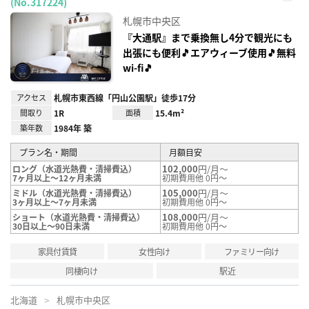
(No.317224)
お気
に入
札幌市中央区
り登
録
『大通駅』まで乗換無し4分で観光にも
出張にも便利🎵エアウィーブ使用🎵無料
wi-fi🎵
アクセス
札幌市東西線「円山公園駅」徒歩17分
間取り
1R
面積
15.4m²
築年数
1984年 築
プラン名・期間
月額目安
102,000
円/月～
ロング（水道光熱費・清掃費込）
7ヶ月以上～12ヶ月未満
初期費用他 0円～
105,000
円/月～
ミドル（水道光熱費・清掃費込）
3ヶ月以上～7ヶ月未満
初期費用他 0円～
108,000
円/月～
ショート（水道光熱費・清掃費込）
30日以上～90日未満
初期費用他 0円～
家具付賃貸
女性向け
ファミリー向け
同棲向け
駅近
北海道
札幌市中央区