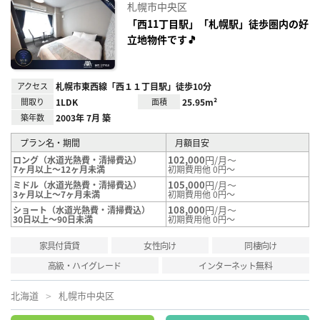
お気
札幌市中央区
に入
り登
「西11丁目駅」「札幌駅」徒歩圏内の好
録
立地物件です🎵
アクセス
札幌市東西線「西１１丁目駅」徒歩10分
間取り
1LDK
面積
25.95m²
築年数
2003年 7月 築
プラン名・期間
月額目安
102,000
円/月～
ロング（水道光熱費・清掃費込）
7ヶ月以上～12ヶ月未満
初期費用他 0円～
105,000
円/月～
ミドル（水道光熱費・清掃費込）
3ヶ月以上～7ヶ月未満
初期費用他 0円～
108,000
円/月～
ショート（水道光熱費・清掃費込）
30日以上～90日未満
初期費用他 0円～
家具付賃貸
女性向け
同棲向け
高級・ハイグレード
インターネット無料
北海道
札幌市中央区