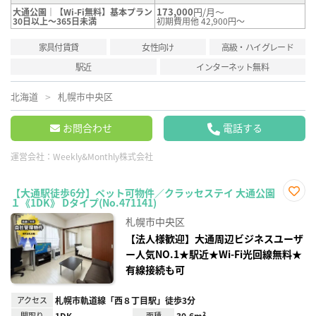
173,000
円/月～
大通公園｜【Wi-Fi無料】基本プラン
30日以上～365日未満
初期費用他 42,900円～
家具付賃貸
女性向け
高級・ハイグレード
駅近
インターネット無料
北海道
札幌市中央区
お問合わせ
電話する
運営会社：
Weekly&Monthly株式会社
【大通駅徒歩6分】ペット可物件／クラッセステイ 大通公園
１《1DK》 Dタイプ(No.471141)
お気
に入
札幌市中央区
り登
録
【法人様歓迎】大通周辺ビジネスユーザ
ー人気NO.1★駅近★Wi-Fi光回線無料★
有線接続も可
アクセス
札幌市軌道線「西８丁目駅」徒歩3分
間取り
1DK
面積
30.6m²