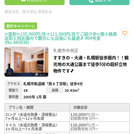
運営会社：
株式会社 賃貸生活
割引キャンペーン
✨夏割✨135,000円/月⇒111,000円/月でご紹介中✨狸小路商
店街と同区画内で観光にも出張にも最適🎵 404号室
お気
(No.485838)
に入
り登
札幌市中央区
録
すすきの・大通・札幌駅徒歩圏内！！観
光地の大通公園まで徒歩5分の超好立地
物件です🎵
アクセス
札幌市軌道線「西８丁目駅」徒歩4分
間取り
1K
面積
20.43m²
築年数
2005年 1月 築
プラン名・期間
月額目安
120,000
円/月～
ロング（水道光熱費・清掃費込）
7ヶ月以上～12ヶ月未満
初期費用他 0円～
126,000
円/月～
ミドル（水道光熱費・清掃費込）
3ヶ月以上～7ヶ月未満
初期費用他 0円～