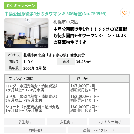
割引キャンペーン
中島公園駅徒歩1分のタワマン🎵 506号室(No.754995)
お気
札幌市中央区
に入
り登
中島公園駅徒歩1分！！すすきの繁華街
録
も徒歩圏内✨タワーマンション・1LDK
の豪華物件です🎵
アクセス
札幌市南北線「すすきの駅」徒歩10分
間取り
1LDK
面積
34.45m²
築年数
2002年 3月 築
プラン名・期間
月額目安
147,000
円/月～
ロング（水道光熱費・清掃費込）
7ヶ月以上～12ヶ月未満
初期費用他 0円～
162,000
円/月～
ミドル（水道光熱費・清掃費込）
3ヶ月以上～7ヶ月未満
初期費用他 0円～
180,000
円/月～
ショート（水道光熱費・清掃費込）
1ヶ月以上～3ヶ月未満
初期費用他 0円～
学生向け
女性向け
ファミリー向け
同棲向け
高級・ハイグレード