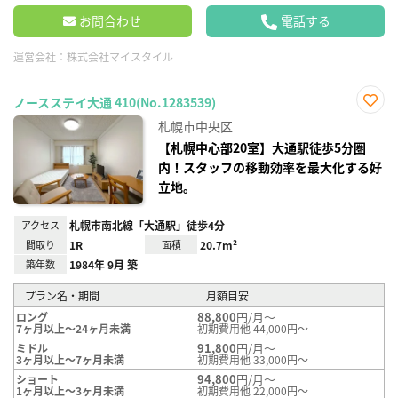
お問合わせ
電話する
運営会社：
株式会社マイスタイル
ノースステイ大通 410(No.1283539)
お気
札幌市中央区
に入
り登
【札幌中心部20室】大通駅徒歩5分圏
録
内！スタッフの移動効率を最大化する好
立地。
アクセス
札幌市南北線「大通駅」徒歩4分
間取り
1R
面積
20.7m²
築年数
1984年 9月 築
プラン名・期間
月額目安
88,800
円/月～
ロング
7ヶ月以上～24ヶ月未満
初期費用他 44,000円～
91,800
円/月～
ミドル
3ヶ月以上～7ヶ月未満
初期費用他 33,000円～
94,800
円/月～
ショート
1ヶ月以上～3ヶ月未満
初期費用他 22,000円～