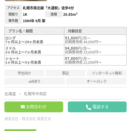
アクセス
札幌市南北線「大通駅」徒歩4分
間取り
1K
面積
29.85m²
築年数
1984年 9月 築
プラン名・期間
月額目安
91,800
円/月～
ロング
7ヶ月以上～24ヶ月未満
初期費用他 44,000円～
94,800
円/月～
ミドル
3ヶ月以上～7ヶ月未満
初期費用他 33,000円～
97,800
円/月～
ショート
1ヶ月以上～3ヶ月未満
初期費用他 22,000円～
学生向け
駅近
インターネット無料
wifiあり
オートロック
北海道
札幌市中央区
お問合わせ
電話する
運営会社：
株式会社 賃貸生活