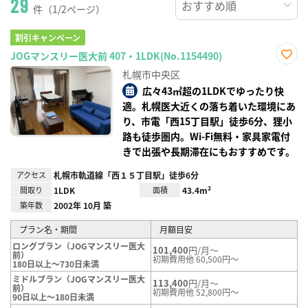
29
件（1/2ページ）
割引キャンペーン
JOGマンスリー医大前 407・1LDK(No.1154490)
お気
札幌市中央区
に入
り登
広々43㎡超の1LDKでゆったり快
録
適。札幌医大近くの落ち着いた環境にあ
り、市電「西15丁目駅」徒歩6分、狸小
路も徒歩圏内。Wi-Fi無料・家具家電付
きで出張や長期滞在にもおすすめです。
アクセス
札幌市軌道線「西１５丁目駅」徒歩6分
間取り
1LDK
面積
43.4m²
築年数
2002年 10月 築
プラン名・期間
月額目安
ロングプラン（JOGマンスリー医大
101,400
円/月～
前）
初期費用他 60,500円～
180日以上～730日未満
ミドルプラン（JOGマンスリー医大
113,400
円/月～
前）
初期費用他 52,800円～
90日以上～180日未満