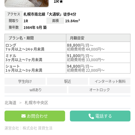
1R★
アクセス
札幌市南北線「大通駅」徒歩4分
間取り
1R
面積
19.84m²
築年数
1984年 9月 築
プラン名・期間
月額目安
88,800
円/月～
ロング
7ヶ月以上～24ヶ月未満
初期費用他 44,000円～
91,800
円/月～
ミドル
3ヶ月以上～7ヶ月未満
初期費用他 33,000円～
94,800
円/月～
ショート
1ヶ月以上～3ヶ月未満
初期費用他 22,000円～
学生向け
駅近
インターネット無料
wifiあり
オートロック
北海道
札幌市中央区
お問合わせ
電話する
運営会社：
株式会社 賃貸生活