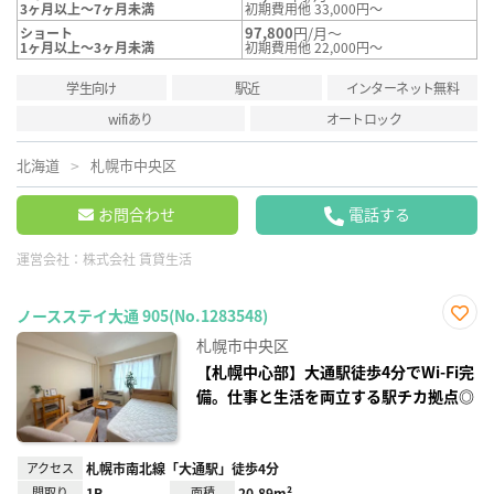
3ヶ月以上～7ヶ月未満
初期費用他 33,000円～
97,800
円/月～
ショート
1ヶ月以上～3ヶ月未満
初期費用他 22,000円～
学生向け
駅近
インターネット無料
wifiあり
オートロック
北海道
札幌市中央区
お問合わせ
電話する
運営会社：
株式会社 賃貸生活
ノースステイ大通 905(No.1283548)
お気
札幌市中央区
に入
り登
【札幌中心部】大通駅徒歩4分でWi-Fi完
録
備。仕事と生活を両立する駅チカ拠点◎
アクセス
札幌市南北線「大通駅」徒歩4分
間取り
1R
面積
20.89m²