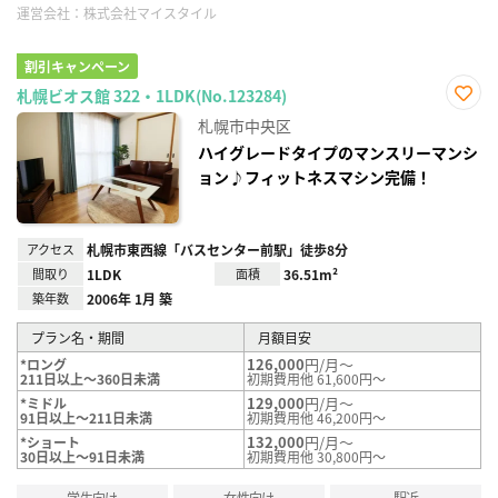
運営会社：
株式会社マイスタイル
割引キャンペーン
札幌ビオス館 322・1LDK(No.123284)
お気
札幌市中央区
に入
り登
ハイグレードタイプのマンスリーマンシ
録
ョン♪フィットネスマシン完備！
アクセス
札幌市東西線「バスセンター前駅」徒歩8分
間取り
1LDK
面積
36.51m²
築年数
2006年 1月 築
プラン名・期間
月額目安
126,000
円/月～
*ロング
211日以上～360日未満
初期費用他 61,600円～
129,000
円/月～
*ミドル
91日以上～211日未満
初期費用他 46,200円～
132,000
円/月～
*ショート
30日以上～91日未満
初期費用他 30,800円～
学生向け
女性向け
駅近