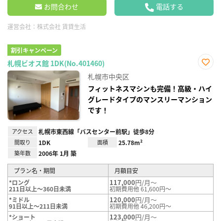
お問合わせ
電話する
運営会社：
株式会社 賃貸生活
割引キャンペーン
札幌ビオス館 1DK(No.401460)
お気
札幌市中央区
に入
り登
フィットネスマシンも完備！高級・ハイ
録
グレードタイプのマンスリーマンション
です！
アクセス
札幌市東西線「バスセンター前駅」徒歩8分
間取り
1DK
面積
25.78m²
築年数
2006年 1月 築
プラン名・期間
月額目安
117,000
円/月～
*ロング
211日以上～360日未満
初期費用他 61,600円～
120,000
円/月～
*ミドル
91日以上～211日未満
初期費用他 46,200円～
123,000
円/月～
*ショート