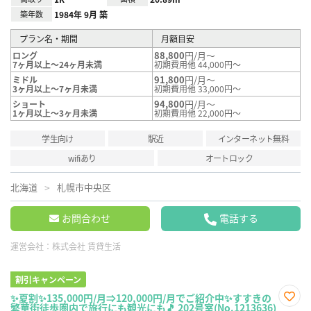
築年数
1984年 9月 築
プラン名・期間
月額目安
88,800
円/月～
ロング
7ヶ月以上～24ヶ月未満
初期費用他 44,000円～
91,800
円/月～
ミドル
3ヶ月以上～7ヶ月未満
初期費用他 33,000円～
94,800
円/月～
ショート
1ヶ月以上～3ヶ月未満
初期費用他 22,000円～
学生向け
駅近
インターネット無料
wifiあり
オートロック
北海道
札幌市中央区
お問合わせ
電話する
運営会社：
株式会社 賃貸生活
割引キャンペーン
✨夏割✨135,000円/月⇒120,000円/月でご紹介中✨すすきの
繁華街徒歩圏内で旅行にも観光にも🎵 202号室(No.1213636)