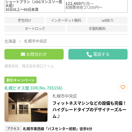
ショートプラン（JOGマンスリー医
122,400
円/月～
大前）
初期費用他 27,500円～
30日以上～90日未満
学生向け
インターネット無料
wifiあり
オートロック
手数料無料
北海道
札幌市中央区
お問合わせ
電話する
運営会社：
株式会社常口アトム
割引キャンペーン
札幌ビオス館 1DK(No.785156)
お気
札幌市中央区
に入
り登
フィットネスマシンなどの設備も完備！
録
ハイグレードタイプのデザイナーズルー
ム♪
アクセス
札幌市東西線「バスセンター前駅」徒歩8分