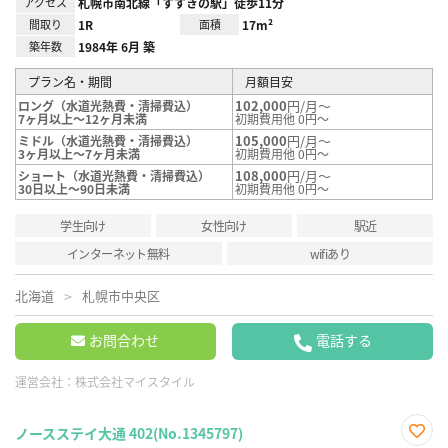
アクセス
札幌市南北線「すすきの駅」徒歩11分
間取り
1R
面積
17m²
築年数
1984年 6月 築
プラン名・期間
月額目安
102,000
円/月～
ロング（水道光熱費・清掃費込）
7ヶ月以上～12ヶ月未満
初期費用他 0円～
105,000
円/月～
ミドル（水道光熱費・清掃費込）
3ヶ月以上～7ヶ月未満
初期費用他 0円～
108,000
円/月～
ショート（水道光熱費・清掃費込）
30日以上～90日未満
初期費用他 0円～
学生向け
女性向け
駅近
インターネット無料
wifiあり
北海道
札幌市中央区
お問合わせ
電話する
運営会社：
株式会社マイスタイル
ノースステイ大通 402(No.1345797)