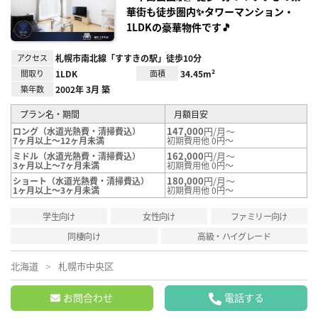
録
華街も徒歩圏内✨タワーマンション・
1LDKの豪華物件です🎵
アクセス
札幌市南北線「すすきの駅」徒歩10分
間取り
1LDK
面積
34.45m²
築年数
2002年 3月 築
プラン名・期間
月額目安
147,000
円/月～
ロング（水道光熱費・清掃費込）
7ヶ月以上～12ヶ月未満
初期費用他 0円～
162,000
円/月～
ミドル（水道光熱費・清掃費込）
3ヶ月以上～7ヶ月未満
初期費用他 0円～
180,000
円/月～
ショート（水道光熱費・清掃費込）
1ヶ月以上～3ヶ月未満
初期費用他 0円～
学生向け
女性向け
ファミリー向け
同棲向け
高級・ハイグレード
北海道
札幌市中央区
お問合わせ
電話する