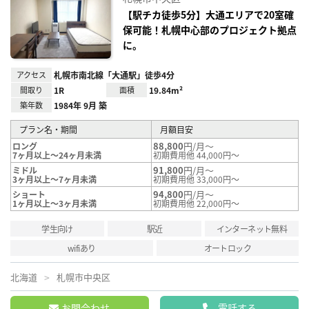
に入
り登
【駅チカ徒歩5分】大通エリアで20室確
録
保可能！札幌中心部のプロジェクト拠点
に。
アクセス
札幌市南北線「大通駅」徒歩4分
間取り
1R
面積
19.84m²
築年数
1984年 9月 築
プラン名・期間
月額目安
88,800
円/月～
ロング
7ヶ月以上～24ヶ月未満
初期費用他 44,000円～
91,800
円/月～
ミドル
3ヶ月以上～7ヶ月未満
初期費用他 33,000円～
94,800
円/月～
ショート
1ヶ月以上～3ヶ月未満
初期費用他 22,000円～
学生向け
駅近
インターネット無料
wifiあり
オートロック
北海道
札幌市中央区
お問合わせ
電話する