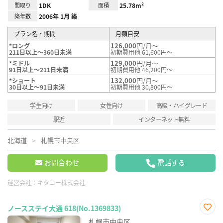
間取り
1DK
面積
25.78m²
築年数
2006年 1月 築
プラン名・期間
月額目安
126,000
円/月～
*ロング
211日以上～360日未満
初期費用他 61,600円～
129,000
円/月～
*ミドル
91日以上～211日未満
初期費用他 46,200円～
132,000
円/月～
*ショート
30日以上～91日未満
初期費用他 30,800円～
学生向け
女性向け
高級・ハイグレード
駅近
インターネット無料
北海道
札幌市中央区
お問合わせ
電話する
運営会社：
キタコー株式会社
ノースステイ大通 618(No.1369833)
お気
札幌市中央区