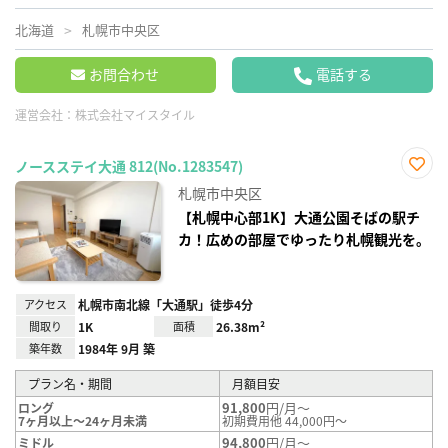
北海道
札幌市中央区
お問合わせ
電話する
運営会社：
株式会社マイスタイル
ノースステイ大通 812(No.1283547)
お気
札幌市中央区
に入
り登
【札幌中心部1K】大通公園そばの駅チ
録
カ！広めの部屋でゆったり札幌観光を。
アクセス
札幌市南北線「大通駅」徒歩4分
間取り
1K
面積
26.38m²
築年数
1984年 9月 築
プラン名・期間
月額目安
91,800
円/月～
ロング
7ヶ月以上～24ヶ月未満
初期費用他 44,000円～
94,800
円/月～
ミドル