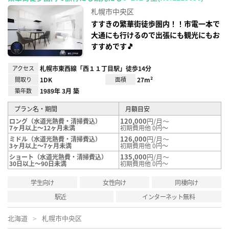
お気
に入
札幌市中央区
り登
録
すすきの繁華街徒歩圏内！！市電一本で
大通にも行けるので出張にも観光にもお
すすめです🎵
アクセス
札幌市東西線「西１１丁目駅」徒歩14分
間取り
1DK
面積
27m²
築年数
1989年 3月 築
プラン名・期間
月額目安
120,000
円/月～
ロング（水道光熱費・清掃費込）
7ヶ月以上～12ヶ月未満
初期費用他 0円～
126,000
円/月～
ミドル（水道光熱費・清掃費込）
3ヶ月以上～7ヶ月未満
初期費用他 0円～
135,000
円/月～
ショート（水道光熱費・清掃費込）
30日以上～90日未満
初期費用他 0円～
学生向け
女性向け
同棲向け
駅近
インターネット無料
北海道
札幌市中央区