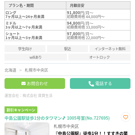
プラン名・期間
月額目安
91,800
円/月～
ロング
7ヶ月以上～24ヶ月未満
初期費用他 44,000円～
94,800
円/月～
ミドル
3ヶ月以上～7ヶ月未満
初期費用他 33,000円～
97,800
円/月～
ショート
1ヶ月以上～3ヶ月未満
初期費用他 22,000円～
学生向け
駅近
インターネット無料
wifiあり
オートロック
北海道
札幌市中央区
お問合わせ
電話する
運営会社：
株式会社 賃貸生活
割引キャンペーン
中島公園駅徒歩1分のタワマン🎵 1005号室(No.727695)
お気
札幌市中央区
に入
り登
『中島公園駅』徒歩1分！！すすきの繁