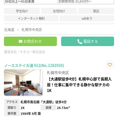
30日以上～91日未満
初期費用他 30,800円～
学生向け
女性向け
駅近
インターネット無料
wifiあり
北海道
札幌市中央区
お問合わせ
電話する
運営会社：
キタコー株式会社
ノースステイ大通 912(No.1283550)
お気
札幌市中央区
に入
り登
【大通駅徒歩4分】札幌中心部で長期入
録
居！仕事に集中できる静かな駅チカの
1K
アクセス
札幌市南北線「大通駅」徒歩4分
間取り
1K
面積
24.73m²
築年数
1984年 9月 築