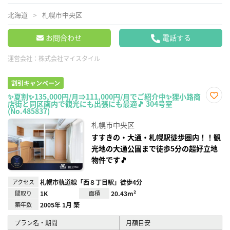
北海道
札幌市中央区
お問合わせ
電話する
運営会社：
株式会社マイスタイル
割引キャンペーン
✨夏割✨135,000円/月⇒111,000円/月でご紹介中✨狸小路商
店街と同区画内で観光にも出張にも最適🎵 304号室
お気
(No.485837)
に入
り登
札幌市中央区
録
すすきの・大通・札幌駅徒歩圏内！！観
光地の大通公園まで徒歩5分の超好立地
物件です🎵
アクセス
札幌市軌道線「西８丁目駅」徒歩4分
間取り
1K
面積
20.43m²
築年数
2005年 1月 築
プラン名・期間
月額目安