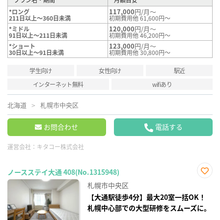
117,000
円/月～
*ロング
211日以上～360日未満
初期費用他 61,600円～
120,000
円/月～
*ミドル
91日以上～211日未満
初期費用他 46,200円～
123,000
円/月～
*ショート
30日以上～91日未満
初期費用他 30,800円～
学生向け
女性向け
駅近
インターネット無料
wifiあり
北海道
札幌市中央区
お問合わせ
電話する
運営会社：
キタコー株式会社
ノースステイ大通 408(No.1315948)
お気
札幌市中央区
に入
り登
【大通駅徒歩4分】最大20室一括OK！
録
札幌中心部での大型研修をスムーズに。