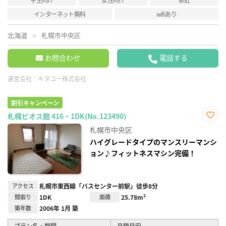
インターネット無料
wifiあり
北海道
札幌市中央区
お問合わせ
電話する
運営会社：
キタコー株式会社
割引キャンペーン
札幌ビオス館 416・1DK(No.123490)
お気
札幌市中央区
に入
り登
ハイグレードタイプのマンスリーマンシ
録
ョン♪フィットネスマシン完備！
アクセス
札幌市東西線「バスセンター前駅」徒歩8分
間取り
1DK
面積
25.78m²
築年数
2006年 1月 築
プラン名・期間
月額目安