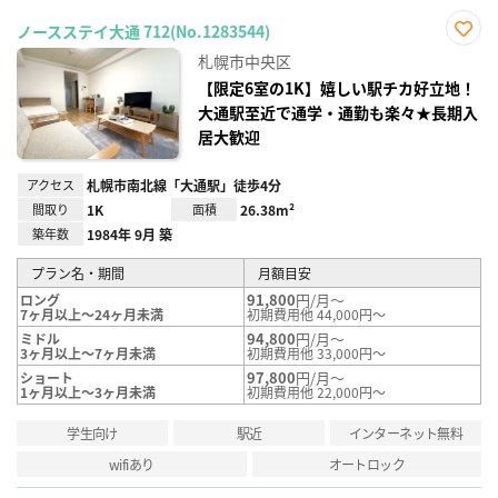
ノースステイ大通 712(No.1283544)
お気
札幌市中央区
に入
り登
【限定6室の1K】嬉しい駅チカ好立地！
録
大通駅至近で通学・通勤も楽々★長期入
居大歓迎
アクセス
札幌市南北線「大通駅」徒歩4分
間取り
1K
面積
26.38m²
築年数
1984年 9月 築
プラン名・期間
月額目安
91,800
円/月～
ロング
7ヶ月以上～24ヶ月未満
初期費用他 44,000円～
94,800
円/月～
ミドル
3ヶ月以上～7ヶ月未満
初期費用他 33,000円～
97,800
円/月～
ショート
1ヶ月以上～3ヶ月未満
初期費用他 22,000円～
学生向け
駅近
インターネット無料
wifiあり
オートロック