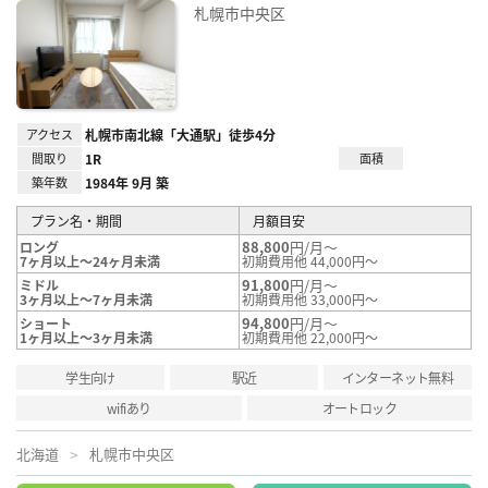
お気
札幌市中央区
に入
り登
録
アクセス
札幌市南北線「大通駅」徒歩4分
間取り
1R
面積
築年数
1984年 9月 築
プラン名・期間
月額目安
88,800
円/月～
ロング
7ヶ月以上～24ヶ月未満
初期費用他 44,000円～
91,800
円/月～
ミドル
3ヶ月以上～7ヶ月未満
初期費用他 33,000円～
94,800
円/月～
ショート
1ヶ月以上～3ヶ月未満
初期費用他 22,000円～
学生向け
駅近
インターネット無料
wifiあり
オートロック
北海道
札幌市中央区