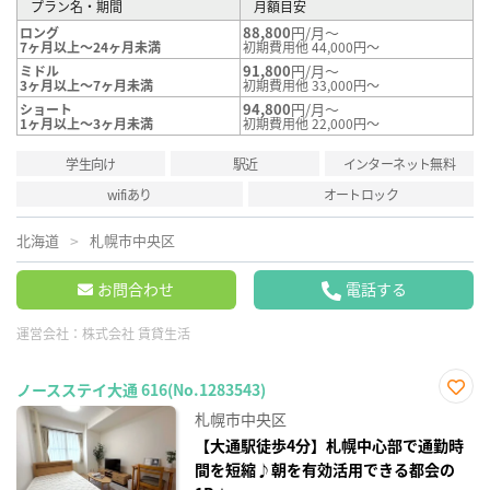
プラン名・期間
月額目安
88,800
円/月～
ロング
7ヶ月以上～24ヶ月未満
初期費用他 44,000円～
91,800
円/月～
ミドル
3ヶ月以上～7ヶ月未満
初期費用他 33,000円～
94,800
円/月～
ショート
1ヶ月以上～3ヶ月未満
初期費用他 22,000円～
学生向け
駅近
インターネット無料
wifiあり
オートロック
北海道
札幌市中央区
お問合わせ
電話する
運営会社：
株式会社 賃貸生活
ノースステイ大通 616(No.1283543)
お気
札幌市中央区
に入
り登
【大通駅徒歩4分】札幌中心部で通勤時
録
間を短縮♪朝を有効活用できる都会の