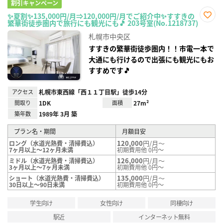
割引キャンペーン
✨夏割✨135,000円/月⇒120,000円/月でご紹介中✨すすきの
繁華街徒歩圏内で旅行にも観光にも🎵 203号室(No.1218737)
お気
に入
札幌市中央区
り登
録
すすきの繁華街徒歩圏内！！市電一本で
大通にも行けるので出張にも観光にもお
すすめです🎵
アクセス
札幌市東西線「西１１丁目駅」徒歩14分
間取り
1DK
面積
27m²
築年数
1989年 3月 築
プラン名・期間
月額目安
120,000
円/月～
ロング（水道光熱費・清掃費込）
7ヶ月以上～12ヶ月未満
初期費用他 0円～
126,000
円/月～
ミドル（水道光熱費・清掃費込）
3ヶ月以上～7ヶ月未満
初期費用他 0円～
135,000
円/月～
ショート（水道光熱費・清掃費込）
30日以上～90日未満
初期費用他 0円～
学生向け
女性向け
同棲向け
駅近
インターネット無料