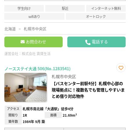
学生向け
駅近
インターネット無料
wifiあり
オートロック
北海道
札幌市中央区
お問合わせ
電話する
運営会社：
株式会社 賃貸生活
ノースステイ大通 506(No.1283541)
お気
札幌市中央区
に入
り登
【バスセンター前駅4分】札幌中心部の
録
現場拠点に！複数名でも管理しやすいま
とめ借り対応物件
アクセス
札幌市南北線「大通駅」徒歩4分
間取り
1R
面積
21.69m²
築年数
1984年 9月 築