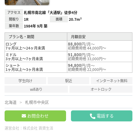
アクセス
札幌市南北線「大通駅」徒歩4分
間取り
1R
面積
20.7m²
築年数
1984年 9月 築
プラン名・期間
月額目安
88,800
円/月～
ロング
7ヶ月以上～24ヶ月未満
初期費用他 44,000円～
91,800
円/月～
ミドル
3ヶ月以上～7ヶ月未満
初期費用他 33,000円～
94,800
円/月～
ショート
1ヶ月以上～3ヶ月未満
初期費用他 22,000円～
学生向け
駅近
インターネット無料
wifiあり
オートロック
北海道
札幌市中央区
お問合わせ
電話する
運営会社：
株式会社 賃貸生活