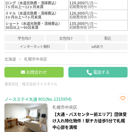
120,000
円/月～
ロング（水道光熱費・清掃費込）
7ヶ月以上～12ヶ月未満
初期費用他 0円～
126,000
円/月～
ミドル（水道光熱費・清掃費込）
3ヶ月以上～7ヶ月未満
初期費用他 0円～
135,000
円/月～
ショート（水道光熱費・清掃費込）
30日以上～90日未満
初期費用他 0円～
学生向け
女性向け
駅近
インターネット無料
wifiあり
北海道
札幌市中央区
お問合わせ
電話する
運営会社：
株式会社マイスタイル
ノースステイ大通 901(No.1315954)
お気
札幌市中央区
に入
り登
【大通・バスセンター前エリア】団体受
録
け入れ特化物件！駅チカ徒歩5分で札幌
中心部を満喫