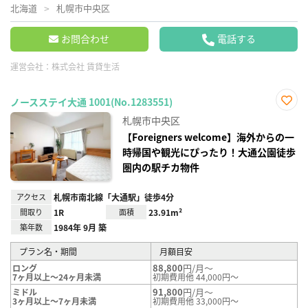
北海道
札幌市中央区
お問合わせ
電話する
運営会社：
株式会社 賃貸生活
ノースステイ大通 1001(No.1283551)
お気
札幌市中央区
に入
り登
【Foreigners welcome】海外からの一
録
時帰国や観光にぴったり！大通公園徒歩
圏内の駅チカ物件
アクセス
札幌市南北線「大通駅」徒歩4分
間取り
1R
面積
23.91m²
築年数
1984年 9月 築
プラン名・期間
月額目安
88,800
円/月～
ロング
7ヶ月以上～24ヶ月未満
初期費用他 44,000円～
91,800
円/月～
ミドル
3ヶ月以上～7ヶ月未満
初期費用他 33,000円～