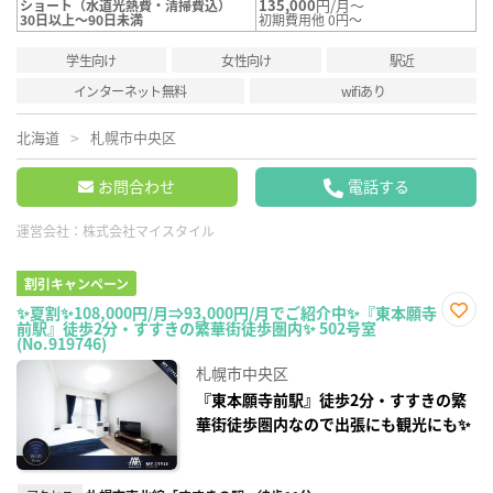
135,000
円/月～
ショート（水道光熱費・清掃費込）
30日以上～90日未満
初期費用他 0円～
学生向け
女性向け
駅近
インターネット無料
wifiあり
北海道
札幌市中央区
お問合わせ
電話する
運営会社：
株式会社マイスタイル
割引キャンペーン
✨夏割✨108,000円/月⇒93,000円/月でご紹介中✨『東本願寺
前駅』徒歩2分・すすきの繁華街徒歩圏内✨ 502号室
お気
(No.919746)
に入
り登
札幌市中央区
録
『東本願寺前駅』徒歩2分・すすきの繁
華街徒歩圏内なので出張にも観光にも✨