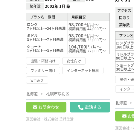
2002年 1月 築
築年数
アクセス
プラン名・期間
月額目安
間取り
98,700
円/月～
ロング
築年数
7ヶ月以上～24ヶ月未満
初期費用他 44,000円～
98,700
円/月～
ミドル
プラン名
3ヶ月以上～7ヶ月未満
初期費用他 33,000円～
ロングプ
104,700
円/月～
ショート
180日以上
1ヶ月以上～3ヶ月未満
初期費用他 22,000円～
ミドルプ
90日以上～
出張・研修向け
女性向け
ショート
30日以上
ファミリー向け
インターネット無料
出張・
wifiあり
インタ
北海道
札幌市厚別区
北海道
お問合わせ
電話する
お
運営会社：
株式会社 賃貸生活
運営会社：