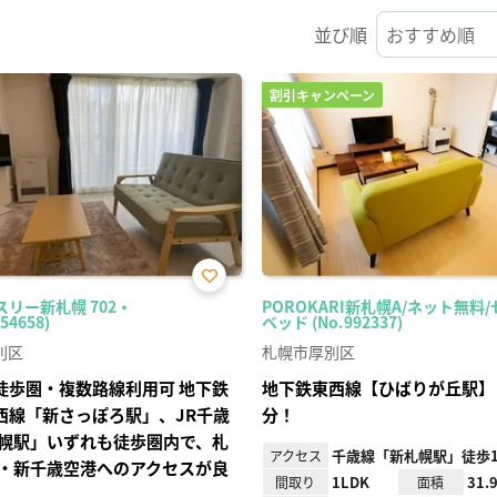
並び順
割引キャンペーン
お気
スリー新札幌 702・
POROKARI新札幌A/ネット無料
に入
54658)
ベッド (No.992337)
り登
録
別区
札幌市厚別区
徒歩圏・複数路線利用可 地下鉄
地下鉄東西線【ひばりが丘駅】
西線「新さっぽろ駅」、JR千歳
分！
幌駅」いずれも徒歩圏内で、札
千歳線「新札幌駅」徒歩1
アクセス
・新千歳空港へのアクセスが良
1LDK
31.
間取り
面積