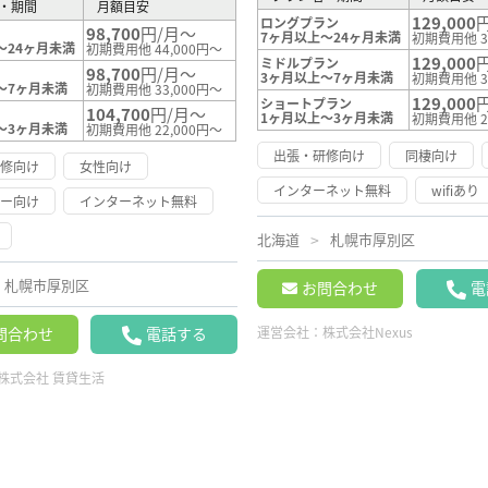
・期間
月額目安
129,000
ロングプラン
98,700
円/月～
7ヶ月以上～24ヶ月未満
初期費用他 3
～24ヶ月未満
初期費用他 44,000円～
129,000
ミドルプラン
98,700
円/月～
3ヶ月以上～7ヶ月未満
初期費用他 3
～7ヶ月未満
初期費用他 33,000円～
129,000
ショートプラン
104,700
円/月～
1ヶ月以上～3ヶ月未満
初期費用他 2
～3ヶ月未満
初期費用他 22,000円～
出張・研修向け
同棲向け
研修向け
女性向け
インターネット無料
wifiあり
リー向け
インターネット無料
北海道
札幌市厚別区
札幌市厚別区
お問合わせ
電
問合わせ
電話する
運営会社：
株式会社Nexus
株式会社 賃貸生活