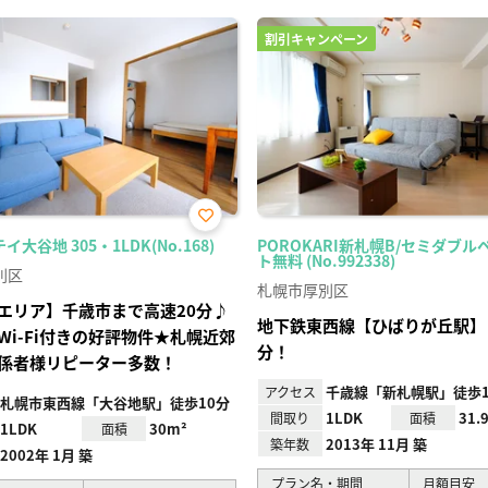
割引キャンペーン
お気
大谷地 305・1LDK(No.168)
POROKARI新札幌B/セミダブル
に入
ト無料 (No.992338)
り登
別区
録
札幌市厚別区
エリア】千歳市まで高速20分♪
地下鉄東西線【ひばりが丘駅】
Wi-Fi付きの好評物件★札幌近郊
分！
係者様リピーター多数！
千歳線「新札幌駅」徒歩1
アクセス
札幌市東西線「大谷地駅」徒歩10分
1LDK
31.
間取り
面積
1LDK
30m²
面積
2013年 11月 築
築年数
2002年 1月 築
プラン名・期間
月額目安