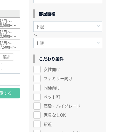
部屋面積
円/月～
8,500円～
円/月～
～
3,000円～
円/月～
7,500円～
駅近
こだわり条件
女性向け
ファミリー向け
同棲向け
話する
ペット可
高級・ハイグレード
家具なしOK
駅近