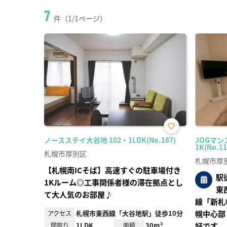
7
件（1/1ページ）
お気
ノースステイ大谷地 102・1LDK(No.167)
JOGマン
に入
1K(No.11
り登
札幌市厚別区
録
札幌市厚
【札幌南ICそば】高速すぐの駐車場付き
駅
1Kルーム◎工事関係者様の滞在拠点とし
東
て大人気のお部屋♪
線「新札
札幌市東西線「大谷地駅」徒歩10分
幌中心部
アクセス
1LDK
30m²
好です。
間取り
面積