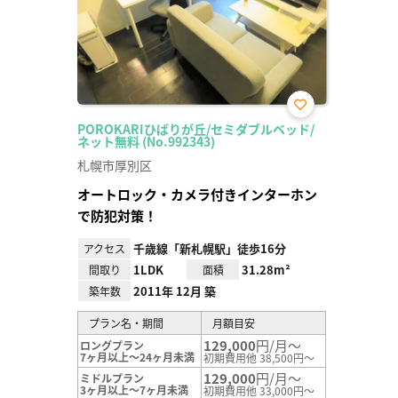
お気
POROKARIひばりが丘/セミダブルベッド/
に入
ネット無料 (No.992343)
り登
録
札幌市厚別区
オートロック・カメラ付きインターホン
で防犯対策！
千歳線「新札幌駅」徒歩16分
アクセス
1LDK
31.28m²
間取り
面積
2011年 12月 築
築年数
プラン名・期間
月額目安
129,000
円/月～
ロングプラン
7ヶ月以上～24ヶ月未満
初期費用他 38,500円～
129,000
円/月～
ミドルプラン
3ヶ月以上～7ヶ月未満
初期費用他 33,000円～