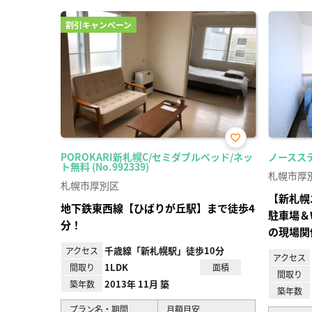
割引キャンペーン
お気
POROKARI新札幌C/セミダブルベッド/ネッ
ノースステイ
に入
ト無料 (No.992339)
り登
札幌市厚
録
札幌市厚別区
【新札幌
地下鉄東西線【ひばりが丘駅】まで徒歩4
駐車場＆
分！
の現場関
千歳線「新札幌駅」徒歩10分
アクセス
アクセス
1LDK
間取り
面積
間取り
2013年 11月 築
築年数
築年数
プラン名・期間
月額目安