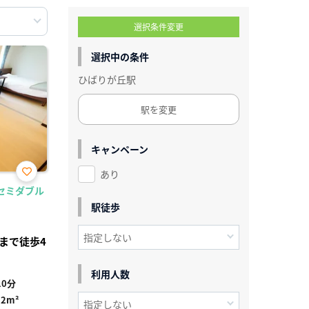
選択条件変更
選択中の条件
ひばりが丘駅
駅を変更
キャンペーン
あり
お気
/セミダブル
に入
り登
駅徒歩
録
まで徒歩4
利用人数
0分
92m²