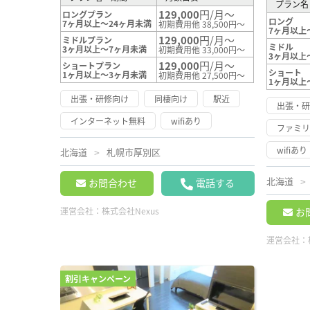
プラン名
129,000
円/月～
ロングプラン
ロング
7ヶ月以上～24ヶ月未満
初期費用他 38,500円～
7ヶ月以上
129,000
円/月～
ミドルプラン
ミドル
3ヶ月以上～7ヶ月未満
初期費用他 33,000円～
3ヶ月以上
129,000
円/月～
ショートプラン
ショート
1ヶ月以上～3ヶ月未満
初期費用他 27,500円～
1ヶ月以上
出張・研修向け
同棲向け
駅近
出張・
インターネット無料
wifiあり
ファミ
wifiあり
北海道
札幌市厚別区
北海道
お問合わせ
電話する
お
運営会社：
株式会社Nexus
運営会社：
割引キャンペーン