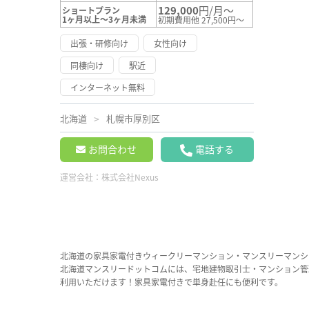
129,000
円/月～
ショートプラン
1ヶ月以上～3ヶ月未満
初期費用他 27,500円～
出張・研修向け
女性向け
同棲向け
駅近
インターネット無料
北海道
札幌市厚別区
お問合わせ
電話する
運営会社：
株式会社Nexus
北海道の家具家電付きウィークリーマンション・マンスリーマンシ
北海道マンスリードットコムには、宅地建物取引士・マンション管
利用いただけます！家具家電付きで単身赴任にも便利です。