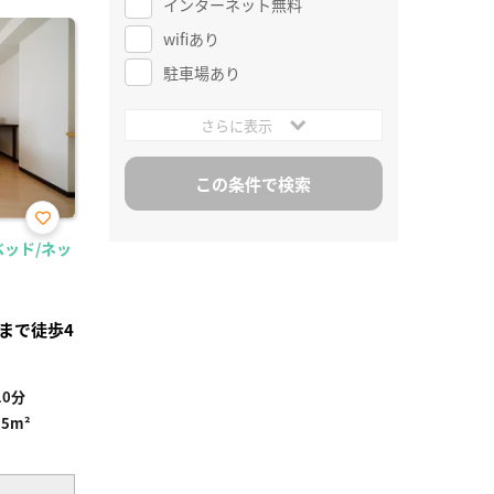
インターネット無料
wifiあり
駐車場あり
さらに表示
お気
ベッド/ネッ
に入
り登
録
まで徒歩4
0分
95m²