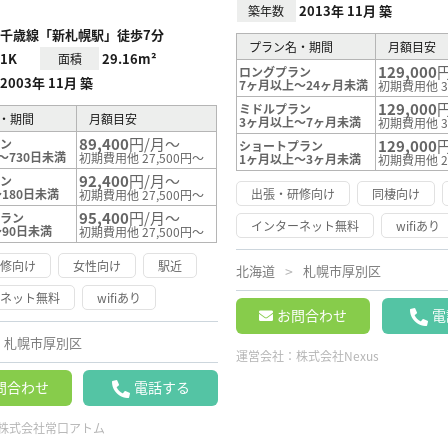
2013年 11月 築
築年数
千歳線「新札幌駅」徒歩7分
プラン名・期間
月額目安
1K
29.16m²
面積
129,000
ロングプラン
2003年 11月 築
7ヶ月以上～24ヶ月未満
初期費用他 3
129,000
ミドルプラン
・期間
月額目安
3ヶ月以上～7ヶ月未満
初期費用他 3
89,400
円/月～
ラン
129,000
ショートプラン
～730日未満
初期費用他 27,500円～
1ヶ月以上～3ヶ月未満
初期費用他 2
92,400
円/月～
ラン
180日未満
出張・研修向け
同棲向け
初期費用他 27,500円～
95,400
円/月～
プラン
インターネット無料
wifiあり
～90日未満
初期費用他 27,500円～
研修向け
女性向け
駅近
北海道
札幌市厚別区
ーネット無料
wifiあり
お問合わせ
電
札幌市厚別区
運営会社：
株式会社Nexus
問合わせ
電話する
株式会社常口アトム