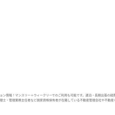
ョン情報！マンスリー＋ウィークリーでのご利用も可能です。連泊・長期出張の経
理士・管理業務主任者など国家資格保有者が在籍している不動産管理会社や不動産