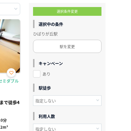
選択条件変更
選択中の条件
ひばりが丘駅
駅を変更
キャンペーン
あり
お気
/セミダブル
に入
り登
駅徒歩
録
まで徒歩4
利用人数
0分
92m²