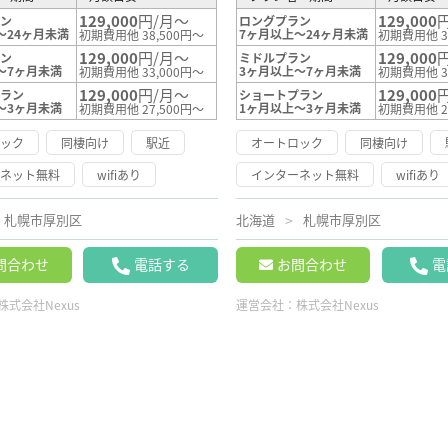
129,000
円/月～
129,000
ラン
ロングプラン
～24ヶ月未満
7ヶ月以上～24ヶ月未満
初期費用他 38,500円～
初期費用他 3
129,000
円/月～
129,000
ラン
ミドルプラン
～7ヶ月未満
3ヶ月以上～7ヶ月未満
初期費用他 33,000円～
初期費用他 3
129,000
円/月～
129,000
プラン
ショートプラン
～3ヶ月未満
1ヶ月以上～3ヶ月未満
初期費用他 27,500円～
初期費用他 2
ロック
同棲向け
駅近
オートロック
同棲向け
ーネット無料
wifiあり
インターネット無料
wifiあり
札幌市厚別区
北海道
札幌市厚別区
問合わせ
電話する
お問合わせ
電
株式会社Nexus
運営会社：
株式会社Nexus