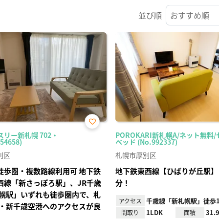
並び順
お気
スリー新札幌 702・
POROKARI新札幌A/ネット無料
に入
54658)
ベッド (No.992337)
り登
録
別区
札幌市厚別区
徒歩圏・複数路線利用可 地下鉄
地下鉄東西線【ひばりが丘駅】
西線「新さっぽろ駅」、JR千歳
分！
幌駅」いずれも徒歩圏内で、札
千歳線「新札幌駅」徒歩1
アクセス
・新千歳空港へのアクセスが良
1LDK
31.
間取り
面積