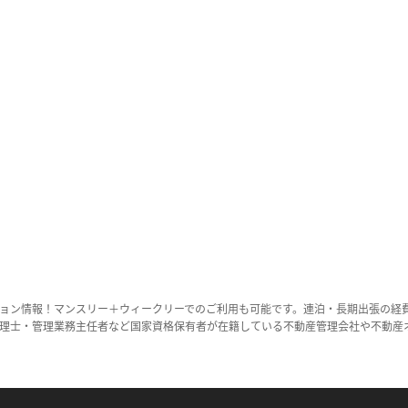
ョン情報！マンスリー＋ウィークリーでのご利用も可能です。連泊・長期出張の経
理士・管理業務主任者など国家資格保有者が在籍している不動産管理会社や不動産