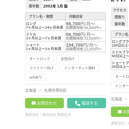
2002年 1月 築
築年数
アクセス
プラン名・期間
月額目安
間取り
98,700
円/月～
ロング
築年数
7ヶ月以上～24ヶ月未満
初期費用他 44,000円～
98,700
円/月～
ミドル
プラン名
3ヶ月以上～7ヶ月未満
初期費用他 33,000円～
ロングプ
104,700
円/月～
ショート
180日以上
1ヶ月以上～3ヶ月未満
初期費用他 22,000円～
ミドルプ
90日以上～
オートロック
女性向け
ショート
30日以上
ファミリー向け
インターネット無料
オート
wifiあり
インタ
北海道
札幌市厚別区
北海道
お問合わせ
電話する
お
運営会社：
株式会社 賃貸生活
運営会社：