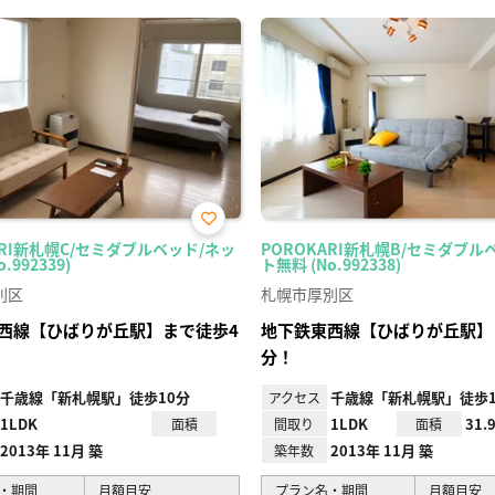
お気
ARI新札幌C/セミダブルベッド/ネッ
POROKARI新札幌B/セミダブル
に入
.992339)
ト無料 (No.992338)
り登
録
別区
札幌市厚別区
西線【ひばりが丘駅】まで徒歩4
地下鉄東西線【ひばりが丘駅】
分！
千歳線「新札幌駅」徒歩10分
千歳線「新札幌駅」徒歩1
アクセス
1LDK
1LDK
31.
面積
間取り
面積
2013年 11月 築
2013年 11月 築
築年数
・期間
月額目安
プラン名・期間
月額目安