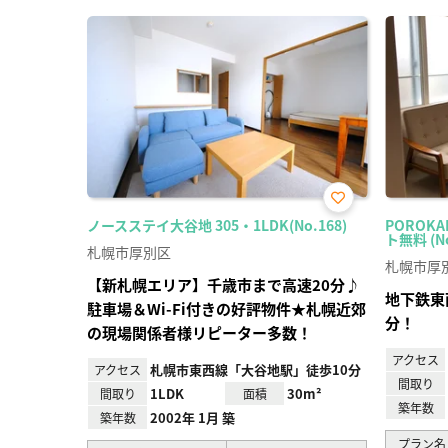
お気
ノースステイ大谷地 305・1LDK(No.168)
POROK
に入
ト無料 (No
り登
札幌市厚別区
録
札幌市厚
【新札幌エリア】千歳市まで高速20分♪
地下鉄東
駐車場＆Wi-Fi付きの好評物件★札幌近郊
分！
の現場関係者様リピーター多数！
アクセス
札幌市東西線「大谷地駅」徒歩10分
アクセス
間取り
1LDK
30m²
間取り
面積
築年数
2002年 1月 築
築年数
プラン名