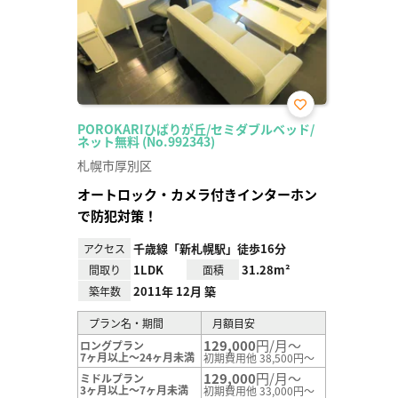
お気
POROKARIひばりが丘/セミダブルベッド/
に入
ネット無料 (No.992343)
り登
録
札幌市厚別区
オートロック・カメラ付きインターホン
で防犯対策！
千歳線「新札幌駅」徒歩16分
アクセス
1LDK
31.28m²
間取り
面積
2011年 12月 築
築年数
プラン名・期間
月額目安
129,000
円/月～
ロングプラン
7ヶ月以上～24ヶ月未満
初期費用他 38,500円～
129,000
円/月～
ミドルプラン
3ヶ月以上～7ヶ月未満
初期費用他 33,000円～