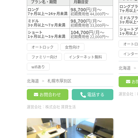
プラン名・期間
月額目安
ロングプ
98,700
円/月～
ロング
7ヶ月以上
7ヶ月以上～24ヶ月未満
初期費用他 44,000円～
ミドルプ
98,700
円/月～
ミドル
3ヶ月以上
3ヶ月以上～7ヶ月未満
初期費用他 33,000円～
ショート
104,700
円/月～
ショート
1ヶ月以上
1ヶ月以上～3ヶ月未満
初期費用他 22,000円～
オート
オートロック
女性向け
インタ
ファミリー向け
インターネット無料
wifiあり
北海道
北海道
札幌市厚別区
お
お問合わせ
電話する
運営会社：
運営会社：
株式会社 賃貸生活