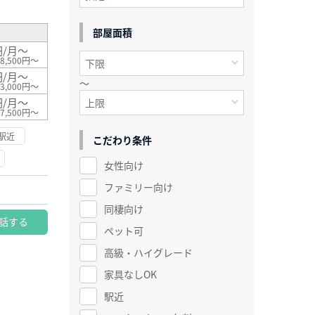
部屋面積
円/月～
8,500円～
円/月～
～
3,000円～
円/月～
7,500円～
駅近
こだわり条件
女性向け
ファミリー向け
同棲向け
話する
ペット可
高級・ハイグレード
家具なしOK
駅近