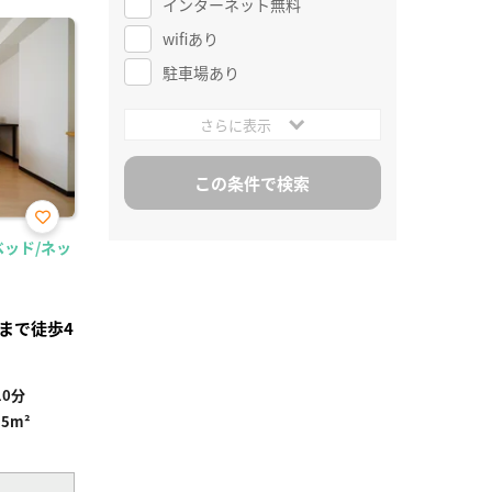
インターネット無料
wifiあり
駐車場あり
さらに表示
お気
ベッド/ネッ
に入
り登
録
まで徒歩4
0分
95m²