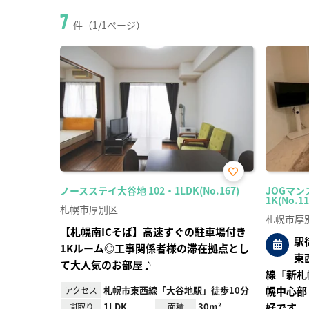
7
件（1/1ページ）
お気
ノースステイ大谷地 102・1LDK(No.167)
JOGマン
に入
1K(No.11
り登
札幌市厚別区
録
札幌市厚
【札幌南ICそば】高速すぐの駐車場付き
駅
1Kルーム◎工事関係者様の滞在拠点とし
東
て大人気のお部屋♪
線「新札
札幌市東西線「大谷地駅」徒歩10分
幌中心部
アクセス
1LDK
30m²
好です。
間取り
面積