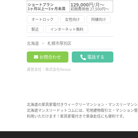
129,000
円/月～
ショートプラン
1ヶ月以上～3ヶ月未満
初期費用他 27,500円～
オートロック
女性向け
同棲向け
駅近
インターネット無料
北海道
札幌市厚別区
お問合わせ
電話する
運営会社：
株式会社Nexus
北海道の家具家電付きウィークリーマンション・マンスリーマンシ
北海道マンスリードットコムには、宅地建物取引士・マンション管
利用いただけます！家具家電付きで単身赴任にも便利です。