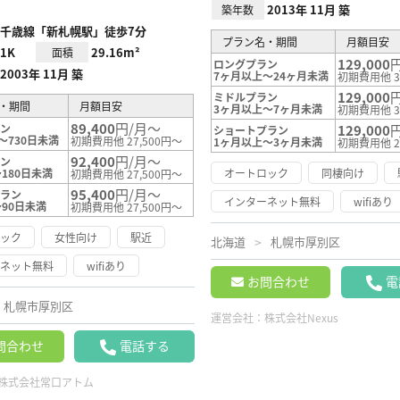
2013年 11月 築
築年数
千歳線「新札幌駅」徒歩7分
プラン名・期間
月額目安
1K
29.16m²
面積
129,000
ロングプラン
2003年 11月 築
7ヶ月以上～24ヶ月未満
初期費用他 3
129,000
ミドルプラン
・期間
月額目安
3ヶ月以上～7ヶ月未満
初期費用他 3
89,400
円/月～
ラン
129,000
ショートプラン
～730日未満
初期費用他 27,500円～
1ヶ月以上～3ヶ月未満
初期費用他 2
92,400
円/月～
ラン
180日未満
オートロック
同棲向け
初期費用他 27,500円～
95,400
円/月～
プラン
インターネット無料
wifiあり
～90日未満
初期費用他 27,500円～
ロック
女性向け
駅近
北海道
札幌市厚別区
ーネット無料
wifiあり
お問合わせ
電
札幌市厚別区
運営会社：
株式会社Nexus
問合わせ
電話する
株式会社常口アトム