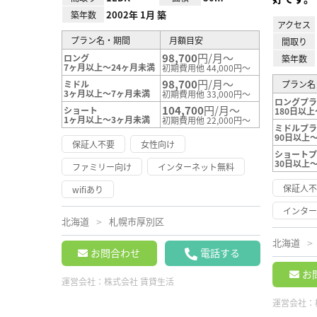
2002年 1月 築
築年数
アクセス
プラン名・期間
月額目安
間取り
98,700
円/月～
ロング
築年数
7ヶ月以上～24ヶ月未満
初期費用他 44,000円～
98,700
円/月～
ミドル
プラン名
3ヶ月以上～7ヶ月未満
初期費用他 33,000円～
ロングプ
104,700
円/月～
ショート
180日以上
1ヶ月以上～3ヶ月未満
初期費用他 22,000円～
ミドルプ
90日以上～
保証人不要
女性向け
ショート
30日以上
ファミリー向け
インターネット無料
保証人
wifiあり
インタ
北海道
札幌市厚別区
北海道
お問合わせ
電話する
お
運営会社：
株式会社 賃貸生活
運営会社：