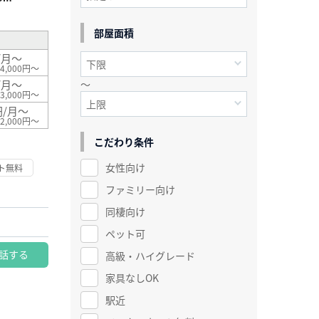
部屋面積
/月～
4,000円～
/月～
～
3,000円～
円/月～
2,000円～
こだわり条件
女性向け
ト無料
ファミリー向け
同棲向け
ペット可
話する
高級・ハイグレード
家具なしOK
駅近