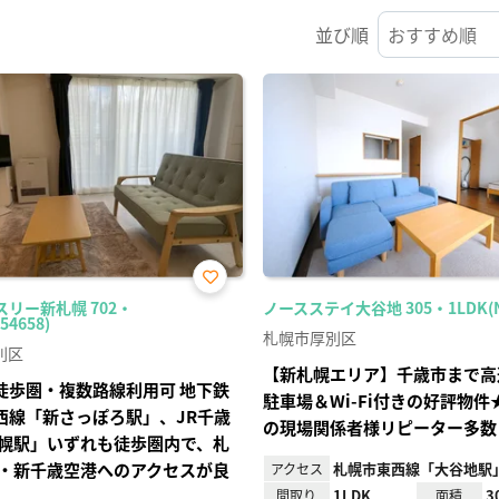
並び順
お気
スリー新札幌 702・
ノースステイ大谷地 305・1LDK(No
に入
54658)
り登
札幌市厚別区
録
別区
【新札幌エリア】千歳市まで高
徒歩圏・複数路線利用可 地下鉄
駐車場＆Wi-Fi付きの好評物
西線「新さっぽろ駅」、JR千歳
の現場関係者様リピーター多数
幌駅」いずれも徒歩圏内で、札
・新千歳空港へのアクセスが良
札幌市東西線「大谷地駅」
アクセス
1LDK
3
間取り
面積