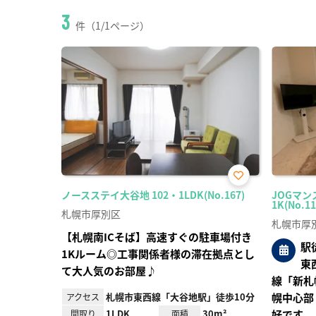
3
件（1/1ページ）
お気
ノースステイ大谷地 102・1LDK(No.167)
JOGマン
に入
1K(No.11
り登
札幌市厚別区
録
札幌市厚
【札幌南ICそば】高速すぐの駐車場付き
駅
1Kルーム◎工事関係者様の滞在拠点とし
東
て大人気のお部屋♪
線「新札
札幌市東西線「大谷地駅」徒歩10分
幌中心部
アクセス
1LDK
30m²
好です。
間取り
面積