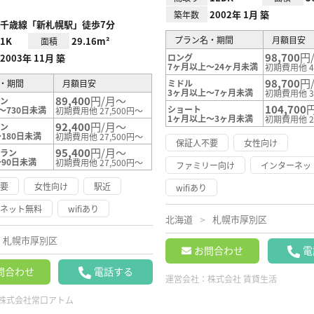
2002年 1月 築
築年数
千歳線「新札幌駅」徒歩7分
プラン名・期間
月額目安
1K
29.16m²
面積
98,700
円
2003年 11月 築
ロング
7ヶ月以上～24ヶ月未満
初期費用他 4
98,700
円
・期間
月額目安
ミドル
3ヶ月以上～7ヶ月未満
初期費用他 3
89,400
円/月～
ラン
104,700
ショート
～730日未満
初期費用他 27,500円～
1ヶ月以上～3ヶ月未満
初期費用他 2
92,400
円/月～
ラン
180日未満
初期費用他 27,500円～
保証人不要
女性向け
95,400
円/月～
プラン
～90日未満
初期費用他 27,500円～
ファミリー向け
インターネッ
不要
女性向け
駅近
wifiあり
ーネット無料
wifiあり
北海道
札幌市厚別区
札幌市厚別区
お問合わせ
電
問合わせ
電話する
運営会社：
株式会社 賃貸生活
株式会社常口アトム