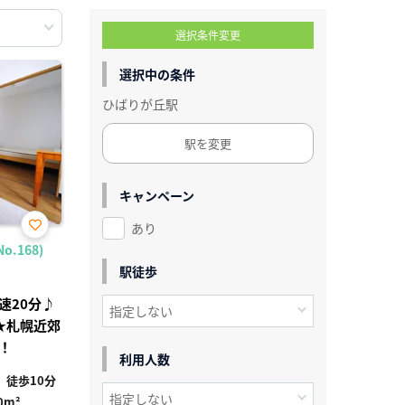
選択条件変更
選択中の条件
ひばりが丘駅
駅を変更
キャンペーン
あり
お気
.168)
に入
り登
駅徒歩
録
速20分♪
件★札幌近郊
！
利用人数
徒歩10分
0m²