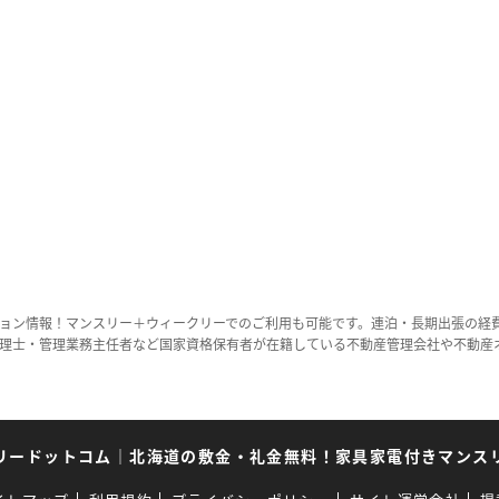
ョン情報！マンスリー＋ウィークリーでのご利用も可能です。連泊・長期出張の経
理士・管理業務主任者など国家資格保有者が在籍している不動産管理会社や不動産
リードットコム
｜
北海道の敷金・礼金無料！家具家電付きマンス