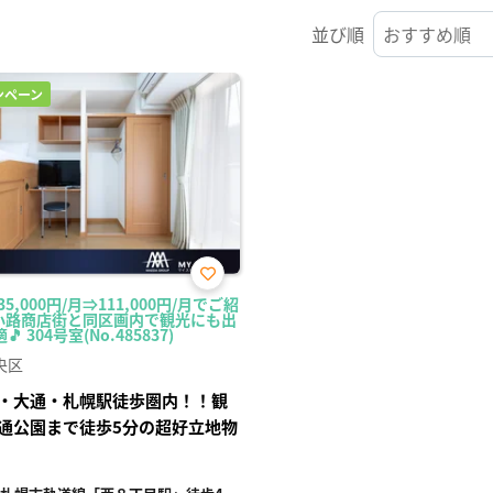
並び順
ンペーン
お気
5,000円/月⇒111,000円/月でご紹
に入
小路商店街と同区画内で観光にも出
り登
 304号室(No.485837)
録
央区
・大通・札幌駅徒歩圏内！！観
通公園まで徒歩5分の超好立地物