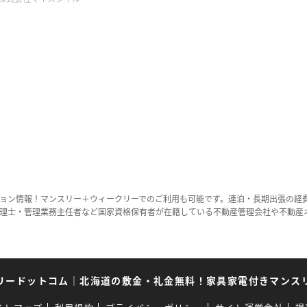
ョン情報！マンスリー＋ウィークリーでのご利用も可能です。連泊・長期出張の経
理士・管理業務主任者など国家資格保有者が在籍している不動産管理会社や不動産
リードットコム
｜
北海道の敷金・礼金無料！家具家電付きマンス