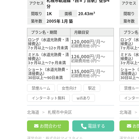
札幌市軌道線「西８丁目駅」徒歩4
アクセス
アクセス
分
1K
20.43m²
間取り
面積
間取り
2005年 1月 築
築年数
築年数
プラン名・期間
月額目安
プラン名
ロング（水道光熱費・清
ロング（
120,000
円/月～
掃費込）
掃費込）
初期費用他 0円～
7ヶ月以上～12ヶ月未満
7ヶ月以上
ミドル（水道光熱費・清
ミドル（
126,000
円/月～
掃費込）
掃費込）
初期費用他 0円～
3ヶ月以上～7ヶ月未満
3ヶ月以上
ショート（水道光熱費・
ショート
135,000
円/月～
清掃費込）
清掃費込
初期費用他 0円～
30日以上～90日未満
30日以上
禁煙ルーム
女性向け
駅近
禁煙ル
インターネット無料
wifiあり
インタ
北海道
札幌市中央区
北海道
お問合わせ
電話する
お
運営会社：
株式会社マイスタイル
運営会社：