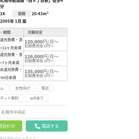
札幌市軌道線「西８丁目駅」徒歩4
分
1K
20.43m²
面積
2005年 1月 築
・期間
月額目安
水道光熱費・清
120,000
円/月～
初期費用他 0円～
～12ヶ月未満
水道光熱費・清
126,000
円/月～
初期費用他 0円～
～7ヶ月未満
（水道光熱費・
135,000
円/月～
）
初期費用他 0円～
～90日未満
ーム
女性向け
駅近
ーネット無料
wifiあり
札幌市中央区
問合わせ
電話する
株式会社マイスタイル