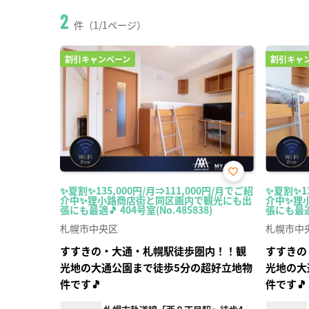
2
件（1/1ページ）
割引キャンペーン
割引キャ
お気
✨夏割✨135,000円/月⇒111,000円/月でご紹
✨夏割✨13
に入
介中✨狸小路商店街と同区画内で観光にも出
介中✨狸
り登
張にも最適🎵 404号室(No.485838)
張にも最適
録
札幌市中央区
札幌市中
すすきの・大通・札幌駅徒歩圏内！！観
すすきの
光地の大通公園まで徒歩5分の超好立地物
光地の大
件です🎵
件です🎵