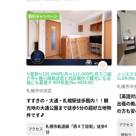
割引キャンペーン
お気
✨夏割✨135,000円/月⇒111,000円/月でご紹
ノースステ
に入
介中✨狸小路商店街と同区画内で観光にも出
1LDK(No
り登
張にも最適🎵 404号室(No.485838)
録
札幌市中
札幌市中央区
【英語対
すすきの・大通・札幌駅徒歩圏内！！観
出張の拠
光地の大通公園まで徒歩5分の超好立地物
の方も安
件です🎵
アクセス
札幌市軌道線「西８丁目駅」徒歩4
アクセス
分
間取り