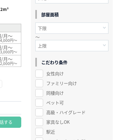
52m²
部屋面積
円/月～
～
4,000円～
円/月～
3,000円～
円/月～
こだわり条件
2,000円～
女性向け
ファミリー向け
同棲向け
ペット可
高級・ハイグレード
話する
家具なしOK
駅近