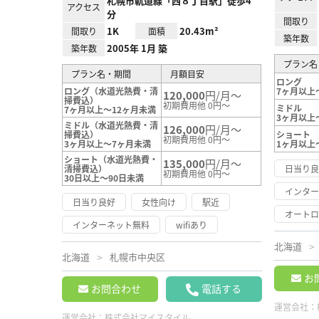
札幌市軌道線「西８丁目駅」徒歩4
アクセス
分
間取り
1K
20.43m²
間取り
面積
築年数
2005年 1月 築
築年数
プラン名
プラン名・期間
月額目安
ロング
ロング（水道光熱費・清
7ヶ月以上
120,000
円/月～
掃費込）
初期費用他 0円～
ミドル
7ヶ月以上～12ヶ月未満
3ヶ月以上
ミドル（水道光熱費・清
126,000
円/月～
掃費込）
ショート
初期費用他 0円～
3ヶ月以上～7ヶ月未満
1ヶ月以上
ショート（水道光熱費・
135,000
円/月～
清掃費込）
日当り
初期費用他 0円～
30日以上～90日未満
インタ
日当り良好
女性向け
駅近
オート
インターネット無料
wifiあり
北海道
北海道
札幌市中央区
お
お問合わせ
電話する
運営会社：
運営会社：
株式会社マイスタイル