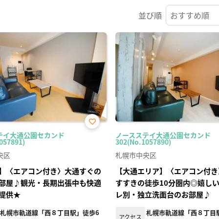
並び順
お気
テイ大通公園セカンド
ノースステイ大通公園セカンド
に入
057891)
302(No.1057890)
り登
録
央区
札幌市中央区
】〈エアコン付き〉大通すぐの
【大通エリア】〈エアコン付き
部屋♪観光・長期出張中も快適
すすきの徒歩10分圏内◎嬉し
提供★
レ別・独立洗面台のお部屋♪
札幌市軌道線「西８丁目駅」徒歩6
札幌市軌道線「西８丁目
アクセス