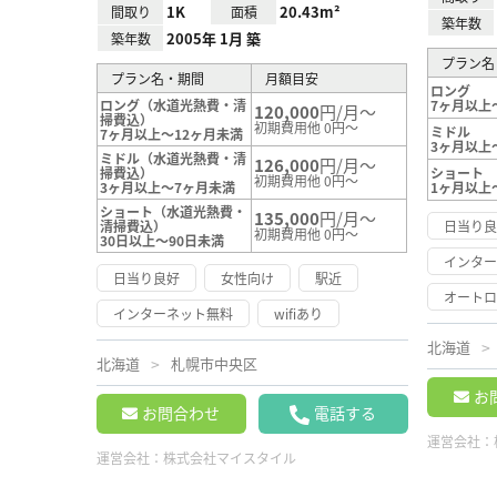
1K
20.43m²
間取り
面積
築年数
2005年 1月 築
築年数
プラン名
プラン名・期間
月額目安
ロング
ロング（水道光熱費・清
7ヶ月以上
120,000
円/月～
掃費込）
初期費用他 0円～
ミドル
7ヶ月以上～12ヶ月未満
3ヶ月以上
ミドル（水道光熱費・清
126,000
円/月～
掃費込）
ショート
初期費用他 0円～
3ヶ月以上～7ヶ月未満
1ヶ月以上
ショート（水道光熱費・
135,000
円/月～
清掃費込）
日当り
初期費用他 0円～
30日以上～90日未満
インタ
日当り良好
女性向け
駅近
オート
インターネット無料
wifiあり
北海道
北海道
札幌市中央区
お
お問合わせ
電話する
運営会社：
運営会社：
株式会社マイスタイル