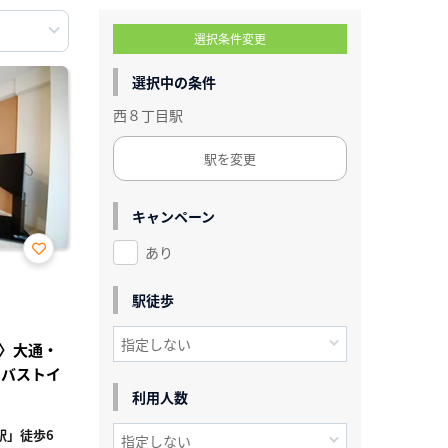
選択条件変更
選択中の条件
西８丁目駅
駅を変更
キャンペーン
あり
お気
に入
り登
駅徒歩
録
〉大通・
いバストイ
利用人数
駅」徒歩6