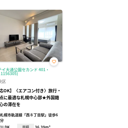
お気
イ大通公園セカンド 401・
に入
.1156305)
り登
録
央区
応OK】〈エアコン付き〉旅行・
点に最適な札幌中心部★外国籍
心の滞在を
札幌市軌道線「西８丁目駅」徒歩6
分
1LDK
36.39m²
面積