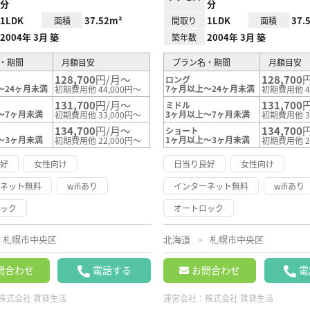
分
分
1LDK
37.52m²
1LDK
37.
面積
間取り
面積
2004年 3月 築
2004年 3月 築
築年数
・期間
月額目安
プラン名・期間
月額目安
128,700
円/月～
128,700
ロング
～24ヶ月未満
7ヶ月以上～24ヶ月未満
初期費用他 44,000円～
初期費用他 4
131,700
円/月～
131,700
ミドル
～7ヶ月未満
3ヶ月以上～7ヶ月未満
初期費用他 33,000円～
初期費用他 3
134,700
円/月～
134,700
ショート
～3ヶ月未満
1ヶ月以上～3ヶ月未満
初期費用他 22,000円～
初期費用他 2
良好
女性向け
日当り良好
女性向け
ーネット無料
wifiあり
インターネット無料
wifiあり
ロック
オートロック
札幌市中央区
北海道
札幌市中央区
問合わせ
電話する
お問合わせ
電
株式会社 賃貸生活
運営会社：
株式会社 賃貸生活