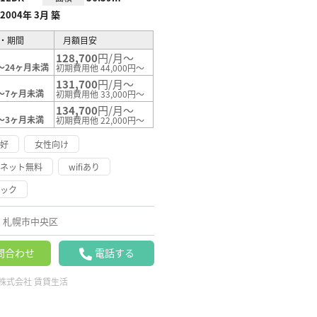
2004年 3月 築
・期間
月額目安
128,700
円/月～
～24ヶ月未満
初期費用他 44,000円～
131,700
円/月～
～7ヶ月未満
初期費用他 33,000円～
134,700
円/月～
～3ヶ月未満
初期費用他 22,000円～
良好
女性向け
ーネット無料
wifiあり
ロック
札幌市中央区
問合わせ
電話する
株式会社 賃貸生活