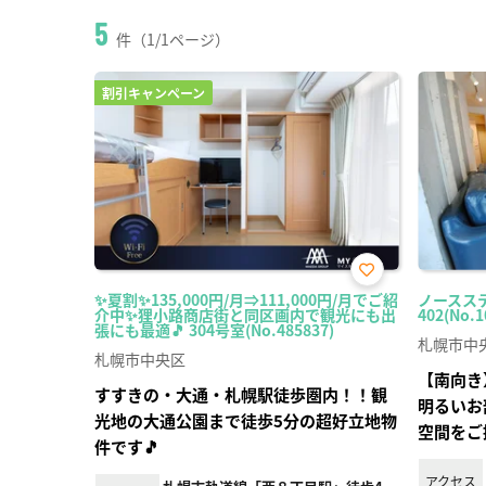
5
件（1/1ページ）
割引キャンペーン
お気
✨夏割✨135,000円/月⇒111,000円/月でご紹
ノースス
に入
介中✨狸小路商店街と同区画内で観光にも出
402(No.1
り登
張にも最適🎵 304号室(No.485837)
録
札幌市中
札幌市中央区
【南向き
すすきの・大通・札幌駅徒歩圏内！！観
明るいお
光地の大通公園まで徒歩5分の超好立地物
空間をご
件です🎵
アクセス