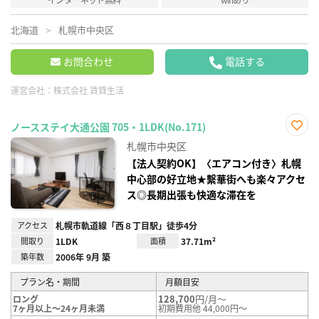
北海道
札幌市中央区
お問合わせ
電話する
運営会社：
株式会社 賃貸生活
ノースステイ大通公園 705・1LDK(No.171)
お気
札幌市中央区
に入
り登
【法人契約OK】〈エアコン付き〉札幌
録
中心部の好立地★繫華街へも楽々アクセ
ス◎長期出張も快適な滞在を
アクセス
札幌市軌道線「西８丁目駅」徒歩4分
間取り
1LDK
面積
37.71m²
築年数
2006年 9月 築
プラン名・期間
月額目安
128,700
円/月～
ロング
7ヶ月以上～24ヶ月未満
初期費用他 44,000円～