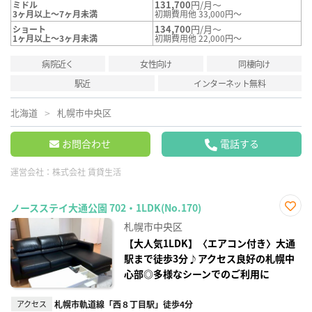
131,700
円/月～
ミドル
3ヶ月以上～7ヶ月未満
初期費用他 33,000円～
134,700
円/月～
ショート
1ヶ月以上～3ヶ月未満
初期費用他 22,000円～
病院近く
女性向け
同棲向け
駅近
インターネット無料
北海道
札幌市中央区
お問合わせ
電話する
運営会社：
株式会社 賃貸生活
ノースステイ大通公園 702・1LDK(No.170)
お気
札幌市中央区
に入
り登
【大人気1LDK】〈エアコン付き〉大通
録
駅まで徒歩3分♪アクセス良好の札幌中
心部◎多様なシーンでのご利用に
アクセス
札幌市軌道線「西８丁目駅」徒歩4分