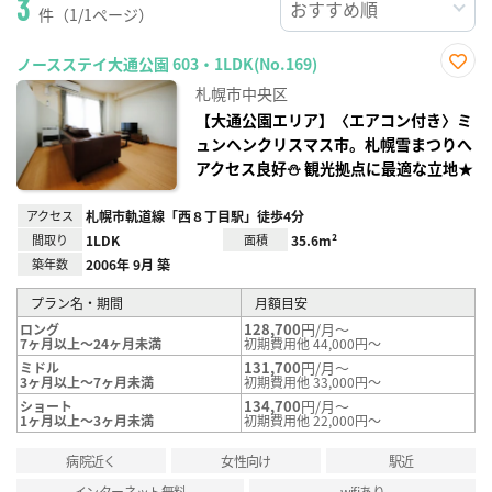
3
件（1/1ページ）
ノースステイ大通公園 603・1LDK(No.169)
お気
札幌市中央区
に入
り登
【大通公園エリア】〈エアコン付き〉ミ
録
ュンヘンクリスマス市。札幌雪まつりへ
アクセス良好⛄ 観光拠点に最適な立地★
アクセス
札幌市軌道線「西８丁目駅」徒歩4分
間取り
1LDK
面積
35.6m²
築年数
2006年 9月 築
プラン名・期間
月額目安
128,700
円/月～
ロング
7ヶ月以上～24ヶ月未満
初期費用他 44,000円～
131,700
円/月～
ミドル
3ヶ月以上～7ヶ月未満
初期費用他 33,000円～
134,700
円/月～
ショート
1ヶ月以上～3ヶ月未満
初期費用他 22,000円～
病院近く
女性向け
駅近
インターネット無料
wifiあり