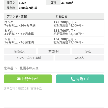
間取り
1LDK
面積
33.65m²
築年数
2006年 9月 築
プラン名・期間
月額目安
128,700
円/月～
ロング
7ヶ月以上～24ヶ月未満
初期費用他 44,000円～
131,700
円/月～
ミドル
3ヶ月以上～7ヶ月未満
初期費用他 33,000円～
134,700
円/月～
ショート
1ヶ月以上～3ヶ月未満
初期費用他 22,000円～
病院近く
女性向け
駅近
インターネット無料
wifiあり
北海道
札幌市中央区
お問合わせ
電話する
運営会社：
株式会社 賃貸生活