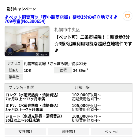
割引キャンペーン
🎵ペット飼育可✨「狸小路商店街」徒歩1分の好立地です🎵
709号室(No.390654)
お気
に入
札幌市中央区
り登
録
【ペット可】二条市場隣！！駅徒歩3分
☆3駅3沿線利用可能な超好立地物件です
🎵
アクセス
札幌市南北線「さっぽろ駅」徒歩21分
間取り
1DK
面積
34.89m²
築年数
プラン名・期間
月額目安
102,000
円/月～
ロング（水道光熱費・清掃費込）
7ヶ月以上～12ヶ月未満
初期費用他 0円～
105,000
円/月～
ミドル（水道光熱費・清掃費込）
3ヶ月以上～7ヶ月未満
初期費用他 0円～
108,000
円/月～
ショート（水道光熱費・清掃費込）
30日以上～90日未満
初期費用他 0円～
女性向け
同棲向け
ペット可