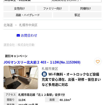
女性向け
ファミリー向け
同棲向け
高級・ハイグレード
駅近
北海道
札幌市中央区
お問合わせ
電話する
運営会社：
株式会社日動
割引キャンペーン
JOGマンスリー北大前２ 403・１LDK(No.1153969)
お気
札幌市東区
に入
り登
Wi-Fi無料・オートロックなど設備
録
充実で安心滞在、出張・研修・仮住まい
など多用途に対応
アクセス
札幌市南北線「北１２条駅」徒歩7分
間取り
1LDK
面積
40.18m²
築年数
2014年 10月 築