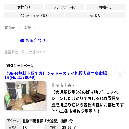
女性向け
ファミリー向け
同棲向け
インターネット無料
wifiあり
北海道
函館市
お問合わせ
電話する
運営会社：
株式会社Nexus
割引キャンペーン
【Wi-FI無料♪駅チカ】シャトーステイ札幌大通二条市場
1R(No.1378049)
お気
に入
札幌市中央区
り登
録
【大通駅徒歩3分の好立地♪】リノベー
ションしたばかりでおしゃれな雰囲気！
創成川通り沿いの景色の良いお部屋です
(^^)/二条市場も徒歩圏内！
アクセス
札幌市南北線「大通駅」徒歩3分
間取り
1R
面積
28.56m²