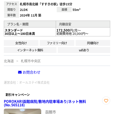
アクセス
札幌市南北線「すすきの駅」徒歩15分
間取り
2LDK
面積
55m²
築年数
2024年 11月 築
プラン名・期間
月額目安
172,500
円/月～
スタンダード
30日以上～180日未満
初期費用他 20,000円～
女性向け
ファミリー向け
同棲向け
インターネット無料
wifiあり
北海道
札幌市中央区
お問合わせ
電話する
運営会社：
オールステイ株式会社
割引キャンペーン
POROKARI函館病院/敷地内駐車場あり/ネット無料
(No.565118)
お気
に入
函館市
り登