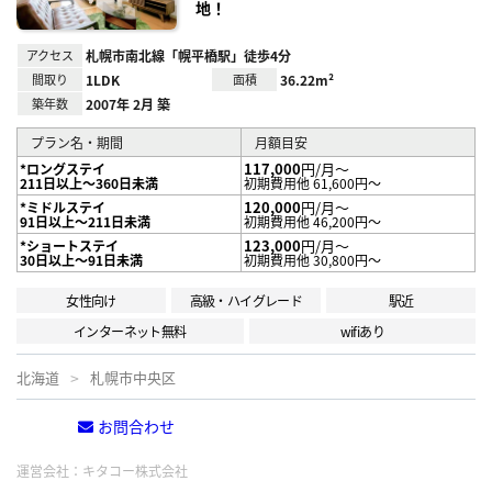
地！
アクセス
札幌市南北線「幌平橋駅」徒歩4分
間取り
1LDK
面積
36.22m²
築年数
2007年 2月 築
プラン名・期間
月額目安
117,000
円/月～
*ロングステイ
211日以上～360日未満
初期費用他 61,600円～
120,000
円/月～
*ミドルステイ
91日以上～211日未満
初期費用他 46,200円～
123,000
円/月～
*ショートステイ
30日以上～91日未満
初期費用他 30,800円～
女性向け
高級・ハイグレード
駅近
インターネット無料
wifiあり
北海道
札幌市中央区
お問合わせ
電話する
運営会社：
キタコー株式会社