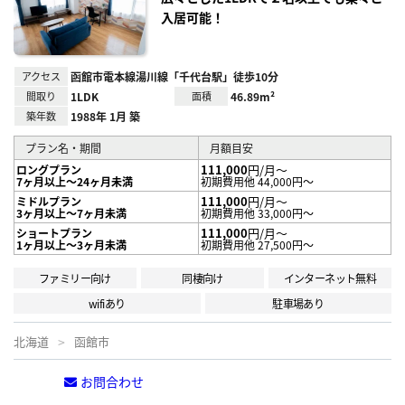
入居可能！
アクセス
函館市電本線湯川線「千代台駅」徒歩10分
間取り
1LDK
面積
46.89m²
築年数
1988年 1月 築
プラン名・期間
月額目安
111,000
円/月～
ロングプラン
7ヶ月以上～24ヶ月未満
初期費用他 44,000円～
111,000
円/月～
ミドルプラン
3ヶ月以上～7ヶ月未満
初期費用他 33,000円～
111,000
円/月～
ショートプラン
1ヶ月以上～3ヶ月未満
初期費用他 27,500円～
ファミリー向け
同棲向け
インターネット無料
wifiあり
駐車場あり
北海道
函館市
お問合わせ
電話する