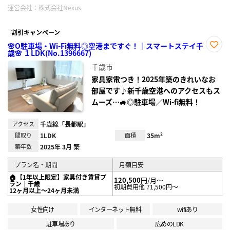
運営会社：
株式会社Nexus
割引キャンペーン
🌸O駐車場・Wi-Fi無料◎空港まですぐ！｜スマートステイ千
歳🌸 １LDK(No.1396667)
お気
に入
千歳市
り登
録
家具家電つき！2025年築のきれいなお
部屋です♪新千歳空港へのアクセスもス
ムーズ…🚙◎駐車場／Wi-fi無料！
アクセス
千歳線「長都駅」
間取り
1LDK
面積
35m²
築年数
2025年 3月 築
プラン名・期間
月額目安
🏠【1年以上限定】家具付き賃貸プ
120,500
円/月～
ラン｜千歳
初期費用他 71,500円～
12ヶ月以上～24ヶ月未満
女性向け
インターネット無料
wifiあり
駐車場あり
広めのLDK