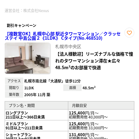
運営会社：
株式会社Nexus
割引キャンペーン
【複数室OK】札幌中心部 駅近タワーマンション／クラッセ
ステイ 中島公園２《1LDK》 Cタイプ(No.468510)
お気
に入
札幌市中央区
り登
録
【法人様歓迎】リーズナブルな価格で憧
れのタワーマンション滞在★広々
48.5m²のお部屋で快適
アクセス
札幌市南北線「大通駅」徒歩12分
間取り
1LDK
面積
48.5m²
築年数
2005年 11月 築
プラン名・期間
月額目安
125,400
円/月～
ロングプラン
211日以上～366日未満
初期費用他 40,000円～
125,400
円/月～
ミドルプラン
91日以上～211日未満
初期費用他 33,000円～
131,400
円/月～
ショートプラン
30日以上～91日未満
初期費用他 20,000円～