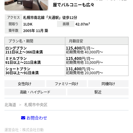
屋でバルコニーも広々
アクセス
札幌市南北線「大通駅」徒歩12分
間取り
1LDK
面積
42.07m²
築年数
2005年 11月 築
プラン名・期間
月額目安
125,400
円/月～
ロングプラン
211日以上～366日未満
初期費用他 40,000円～
125,400
円/月～
ミドルプラン
91日以上～211日未満
初期費用他 33,000円～
131,400
円/月～
ショートプラン
30日以上～91日未満
初期費用他 20,000円～
女性向け
ファミリー向け
同棲向け
高級・ハイグレード
駅近
北海道
札幌市中央区
お問合わせ
電話する
運営会社：
株式会社日動