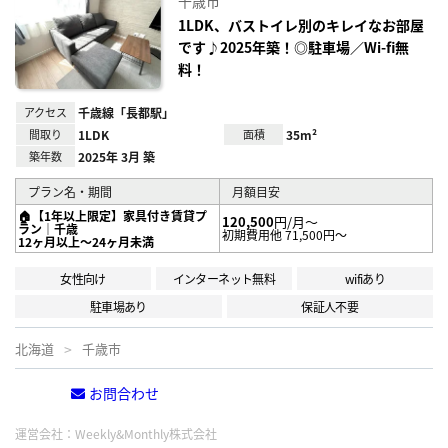
千歳市
り登
録
1LDK、バストイレ別のキレイなお部屋
です♪2025年築！◎駐車場／Wi-fi無
料！
アクセス
千歳線「長都駅」
間取り
1LDK
面積
35m²
築年数
2025年 3月 築
プラン名・期間
月額目安
🏠【1年以上限定】家具付き賃貸プ
120,500
円/月～
ラン｜千歳
初期費用他 71,500円～
12ヶ月以上～24ヶ月未満
女性向け
インターネット無料
wifiあり
駐車場あり
保証人不要
北海道
千歳市
お問合わせ
電話する
運営会社：
Weekly&Monthly株式会社