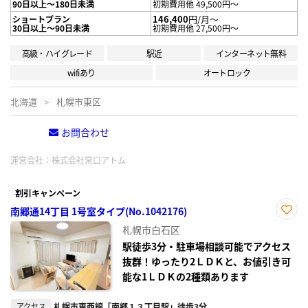
90日以上～180日未満
初期費用他 49,500円～
146,400
円/月～
ショートプラン
30日以上～90日未満
初期費用他 27,500円～
高級・ハイグレード
駅近
インターネット無料
wifiあり
オートロック
北海道
札幌市東区
お問合わせ
電話する
運営会社：
株式会社常口アトム
割引キャンペーン
南郷通14丁目 1号室タイプ(No.1042176)
お気
札幌市白石区
に入
り登
駅徒歩3分・駐車場相談可能でアクセス
録
抜群！ゆったり2ＬＤＫと、お値引き可
能な1ＬＤＫの2種類あります
アクセス
札幌市東西線「南郷１３丁目駅」徒歩3分