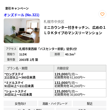
割引キャンペーン
オンズドール (No.321)
お気
札幌市中央区
に入
り登
ミニカウンター付きキッチン、 広めの１
録
ＬＤＫタイプのマンスリーマンション
アクセス
札幌市東西線「バスセンター前駅」徒歩2分
間取り
1LDK
面積
40.5m²
築年数
2003年 2月 築
プラン名・期間
月額目安
129,000
円/月～
*ロングステイ
211日以上～360日未満
初期費用他 61,600円～
132,000
円/月～
*ミドルステイ
91日以上～211日未満
初期費用他 46,200円～
135,000
円/月～
*ショートステイ
30日以上～91日未満
初期費用他 30,800円～
女性向け
高級・ハイグレード
駅近