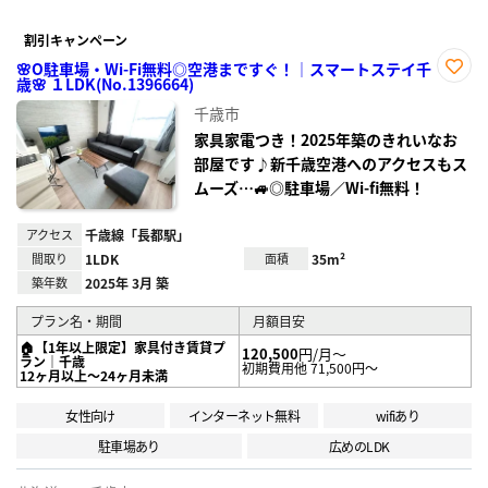
割引キャンペーン
🌸O駐車場・Wi-Fi無料◎空港まですぐ！｜スマートステイ千
歳🌸 １LDK(No.1396664)
お気
に入
千歳市
り登
録
家具家電つき！2025年築のきれいなお
部屋です♪新千歳空港へのアクセスもス
ムーズ…🚙◎駐車場／Wi-fi無料！
アクセス
千歳線「長都駅」
間取り
1LDK
面積
35m²
築年数
2025年 3月 築
プラン名・期間
月額目安
🏠【1年以上限定】家具付き賃貸プ
120,500
円/月～
ラン｜千歳
初期費用他 71,500円～
12ヶ月以上～24ヶ月未満
女性向け
インターネット無料
wifiあり
駐車場あり
広めのLDK