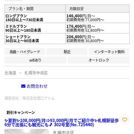
プラン名・期間
月額目安
146,400
円/月～
ロングプラン
180日以上～730日未満
初期費用他 77,000円～
176,400
円/月～
ミドルプラン
90日以上～180日未満
初期費用他 52,800円～
206,400
円/月～
ショートプラン
30日以上～90日未満
初期費用他 30,800円～
高級・ハイグレード
駅近
インターネット無料
wifiあり
オートロック
北海道
札幌市中央区
お問合わせ
電話する
運営会社：
株式会社常口アトム
割引キャンペーン
✨夏割✨108,000円/月⇒93,000円/月でご紹介中✨札幌駅徒歩
6分で出張にも観光にも🎵 302号室(No.725440)
お気
に入
札幌市北区