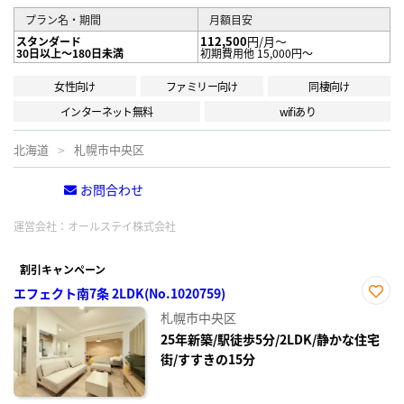
プラン名・期間
月額目安
112,500
円/月～
スタンダード
30日以上～180日未満
初期費用他 15,000円～
女性向け
ファミリー向け
同棲向け
インターネット無料
wifiあり
北海道
札幌市中央区
お問合わせ
電話する
運営会社：
オールステイ株式会社
割引キャンペーン
エフェクト南7条 2LDK(No.1020759)
お気
札幌市中央区
に入
り登
25年新築/駅徒歩5分/2LDK/静かな住宅
録
街/すすきの15分