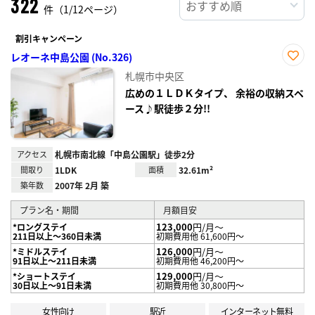
322
件（1/12ページ）
割引キャンペーン
レオーネ中島公園 (No.326)
お気
札幌市中央区
に入
り登
広めの１ＬＤＫタイプ、 余裕の収納スペ
録
ース♪駅徒歩２分!!
アクセス
札幌市南北線「中島公園駅」徒歩2分
間取り
1LDK
面積
32.61m²
築年数
2007年 2月 築
プラン名・期間
月額目安
123,000
円/月～
*ロングステイ
211日以上～360日未満
初期費用他 61,600円～
126,000
円/月～
*ミドルステイ
91日以上～211日未満
初期費用他 46,200円～
129,000
円/月～
*ショートステイ
30日以上～91日未満
初期費用他 30,800円～
女性向け
駅近
インターネット無料