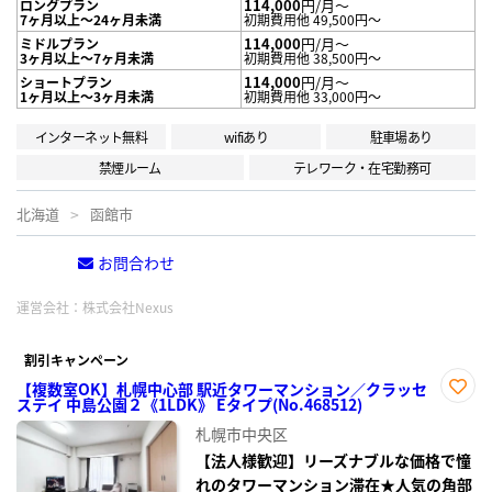
114,000
円/月～
ロングプラン
7ヶ月以上～24ヶ月未満
初期費用他 49,500円～
114,000
円/月～
ミドルプラン
3ヶ月以上～7ヶ月未満
初期費用他 38,500円～
114,000
円/月～
ショートプラン
1ヶ月以上～3ヶ月未満
初期費用他 33,000円～
インターネット無料
wifiあり
駐車場あり
禁煙ルーム
テレワーク・在宅勤務可
北海道
函館市
お問合わせ
電話する
運営会社：
株式会社Nexus
割引キャンペーン
【複数室OK】札幌中心部 駅近タワーマンション／クラッセ
ステイ 中島公園２《1LDK》 Eタイプ(No.468512)
お気
に入
札幌市中央区
り登
録
【法人様歓迎】リーズナブルな価格で憧
れのタワーマンション滞在★人気の角部