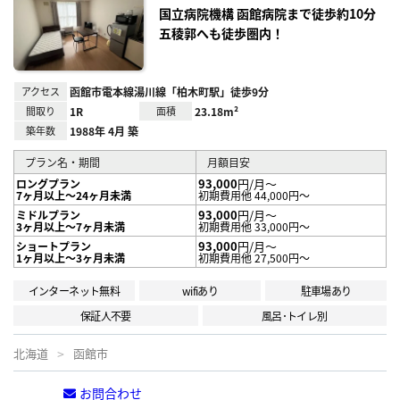
録
国立病院機構 函館病院まで徒歩約10分
五稜郭へも徒歩圏内！
アクセス
函館市電本線湯川線「柏木町駅」徒歩9分
間取り
1R
面積
23.18m²
築年数
1988年 4月 築
プラン名・期間
月額目安
93,000
円/月～
ロングプラン
7ヶ月以上～24ヶ月未満
初期費用他 44,000円～
93,000
円/月～
ミドルプラン
3ヶ月以上～7ヶ月未満
初期費用他 33,000円～
93,000
円/月～
ショートプラン
1ヶ月以上～3ヶ月未満
初期費用他 27,500円～
インターネット無料
wifiあり
駐車場あり
保証人不要
風呂･トイレ別
北海道
函館市
お問合わせ
電話する