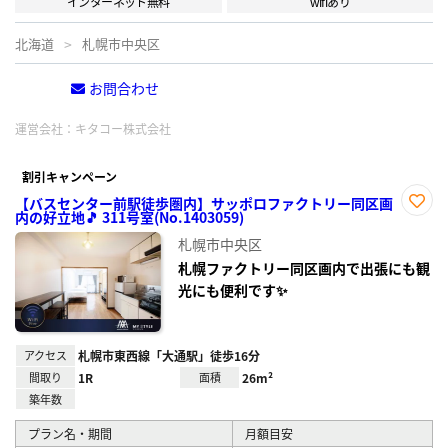
インターネット無料
wifiあり
北海道
札幌市中央区
お問合わせ
電話する
運営会社：
キタコー株式会社
割引キャンペーン
【バスセンター前駅徒歩圏内】サッポロファクトリー同区画
内の好立地🎵 311号室(No.1403059)
お気
に入
札幌市中央区
り登
録
札幌ファクトリー同区画内で出張にも観
光にも便利です✨
アクセス
札幌市東西線「大通駅」徒歩16分
間取り
1R
面積
26m²
築年数
プラン名・期間
月額目安