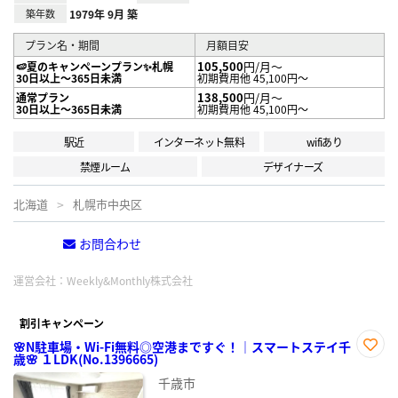
築年数
1979年 9月 築
プラン名・期間
月額目安
105,500
円/月～
🍉夏のキャンペーンプラン✨札幌
30日以上～365日未満
初期費用他 45,100円～
138,500
円/月～
通常プラン
30日以上～365日未満
初期費用他 45,100円～
駅近
インターネット無料
wifiあり
禁煙ルーム
デザイナーズ
北海道
札幌市中央区
お問合わせ
電話する
運営会社：
Weekly&Monthly株式会社
割引キャンペーン
🌸N駐車場・Wi-Fi無料◎空港まですぐ！｜スマートステイ千
歳🌸 １LDK(No.1396665)
お気
に入
千歳市
り登