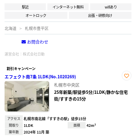
駅近
インターネット無料
wifiあり
オートロック
出張・研修向け
北海道
札幌市豊平区
お問合わせ
電話する
運営会社：
株式会社日動
割引キャンペーン
エフェクト南7条 1LDK(No.1020269)
お気
札幌市中央区
に入
り登
25年新築/駅徒歩5分/1LDK/静かな住宅
録
街/すすきの15分
アクセス
札幌市南北線「すすきの駅」徒歩15分
間取り
1LDK
面積
42m²
築年数
2024年 11月 築