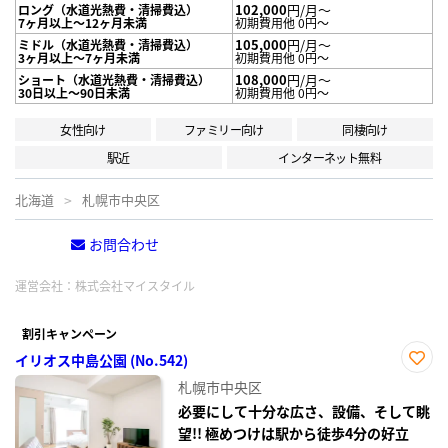
102,000
円/月～
ロング（水道光熱費・清掃費込）
7ヶ月以上～12ヶ月未満
初期費用他 0円～
105,000
円/月～
ミドル（水道光熱費・清掃費込）
3ヶ月以上～7ヶ月未満
初期費用他 0円～
108,000
円/月～
ショート（水道光熱費・清掃費込）
30日以上～90日未満
初期費用他 0円～
女性向け
ファミリー向け
同棲向け
駅近
インターネット無料
北海道
札幌市中央区
お問合わせ
電話する
運営会社：
株式会社マイスタイル
割引キャンペーン
イリオス中島公園 (No.542)
お気
札幌市中央区
に入
り登
必要にして十分な広さ、設備、そして眺
録
望!! 極めつけは駅から徒歩4分の好立