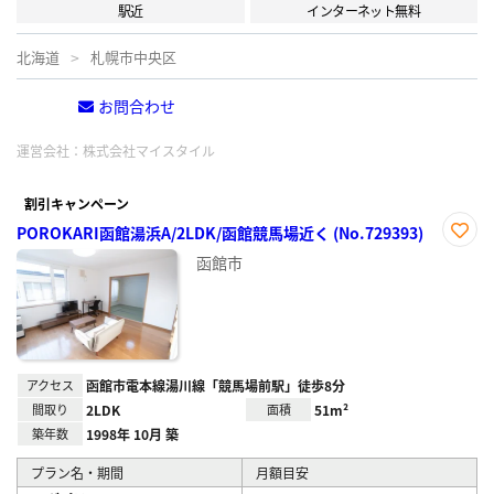
駅近
インターネット無料
北海道
札幌市中央区
お問合わせ
電話する
運営会社：
株式会社マイスタイル
割引キャンペーン
POROKARI函館湯浜A/2LDK/函館競馬場近く (No.729393)
お気
函館市
に入
り登
録
アクセス
函館市電本線湯川線「競馬場前駅」徒歩8分
間取り
2LDK
面積
51m²
築年数
1998年 10月 築
プラン名・期間
月額目安