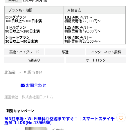
プラン名・期間
月額目安
101,400
円/月～
ロングプラン
180日以上～360日未満
初期費用他 77,000円～
125,400
円/月～
ミドルプラン
90日以上～180日未満
初期費用他 49,500円～
146,400
円/月～
ショートプラン
30日以上～90日未満
初期費用他 27,500円～
高級・ハイグレード
駅近
インターネット無料
wifiあり
オートロック
北海道
札幌市東区
お問合わせ
電話する
運営会社：
株式会社常口アトム
割引キャンペーン
🌸N駐車場・Wi-Fi無料◎空港まですぐ！｜スマートステイ千
歳🌸 １LDK(No.1396666)
お気
に入