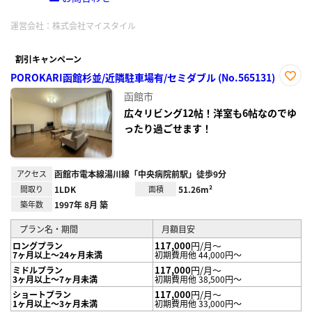
運営会社：
株式会社マイスタイル
割引キャンペーン
POROKARI函館杉並/近隣駐車場有/セミダブル (No.565131)
お気
函館市
に入
り登
広々リビング12帖！洋室も6帖なのでゆ
録
ったり過ごせます！
アクセス
函館市電本線湯川線「中央病院前駅」徒歩9分
間取り
1LDK
面積
51.26m²
築年数
1997年 8月 築
プラン名・期間
月額目安
117,000
円/月～
ロングプラン
7ヶ月以上～24ヶ月未満
初期費用他 44,000円～
117,000
円/月～
ミドルプラン
3ヶ月以上～7ヶ月未満
初期費用他 38,500円～
117,000
円/月～
ショートプラン
1ヶ月以上～3ヶ月未満
初期費用他 33,000円～