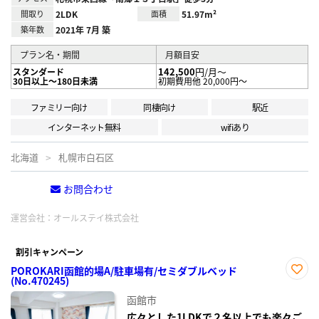
間取り
2LDK
面積
51.97m²
築年数
2021年 7月 築
プラン名・期間
月額目安
142,500
円/月～
スタンダード
30日以上～180日未満
初期費用他 20,000円～
ファミリー向け
同棲向け
駅近
インターネット無料
wifiあり
北海道
札幌市白石区
お問合わせ
電話する
運営会社：
オールステイ株式会社
割引キャンペーン
POROKARI函館的場A/駐車場有/セミダブルベッド
(No.470245)
お気
に入
函館市
り登
録
広々とした1LDKで２名以上でも楽々ご