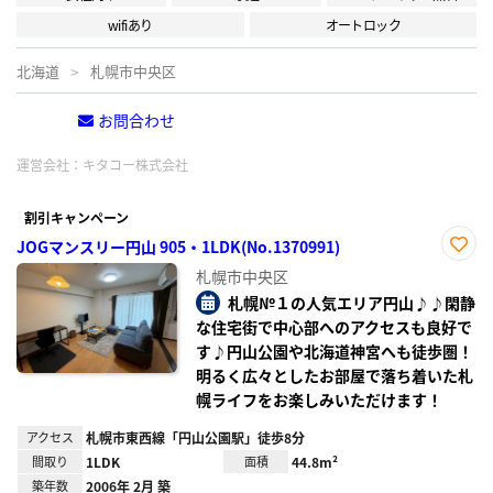
wifiあり
オートロック
北海道
札幌市中央区
お問合わせ
電話する
運営会社：
キタコー株式会社
割引キャンペーン
JOGマンスリー円山 905・1LDK(No.1370991)
お気
札幌市中央区
に入
り登
札幌№１の人気エリア円山♪♪閑静
録
な住宅街で中心部へのアクセスも良好で
す♪円山公園や北海道神宮へも徒歩圏！
明るく広々としたお部屋で落ち着いた札
幌ライフをお楽しみいただけます！
アクセス
札幌市東西線「円山公園駅」徒歩8分
間取り
1LDK
面積
44.8m²
築年数
2006年 2月 築