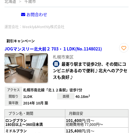
北海道
千歳市
お問合わせ
電話する
運営会社：
Weekly&Monthly株式会社
割引キャンペーン
JOGマンスリー北大前２ 703・１LDK(No.1148021)
お気
札幌市東区
に入
り登
最寄り駅まで徒歩2分、その間にコ
録
ンビニがあるので便利♪北大へのアクセ
スも良好♪
アクセス
札幌市南北線「北１２条駅」徒歩7分
間取り
1LDK
面積
40.18m²
築年数
2014年 10月 築
プラン名・期間
月額目安
101,400
円/月～
ロングプラン
180日以上～360日未満
初期費用他 77,000円～
125,400
円/月～
ミドルプラン