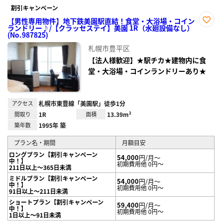
割引キャンペーン
【男性専用物件】地下鉄美園駅直結！食堂・大浴場・コイン
ランドリー♪/【クラッセステイ】美園 1R（水廻設備なし）
お気
(No.987825)
に入
り登
札幌市豊平区
録
【法人様歓迎】★駅チカ★建物内に食
堂・大浴場・コインランドリーあり★
アクセス
札幌市東豊線「美園駅」徒歩1分
間取り
1R
面積
13.39m²
築年数
1995年 築
プラン名・期間
月額目安
ロングプラン【割引キャンペーン
54,000
円/月～
中！】
初期費用他 0円～
211日以上～365日未満
ミドルプラン【割引キャンペーン
54,000
円/月～
中！】
初期費用他 0円～
91日以上～211日未満
ショートプラン【割引キャンペーン
59,400
円/月～
中！】
初期費用他 0円～
1日以上～91日未満