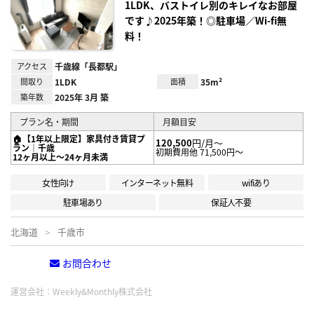
録
1LDK、バストイレ別のキレイなお部屋
です♪2025年築！◎駐車場／Wi-fi無
料！
アクセス
千歳線「長都駅」
間取り
1LDK
面積
35m²
築年数
2025年 3月 築
プラン名・期間
月額目安
🏠【1年以上限定】家具付き賃貸プ
120,500
円/月～
ラン｜千歳
初期費用他 71,500円～
12ヶ月以上～24ヶ月未満
女性向け
インターネット無料
wifiあり
駐車場あり
保証人不要
北海道
千歳市
お問合わせ
電話する
運営会社：
Weekly&Monthly株式会社