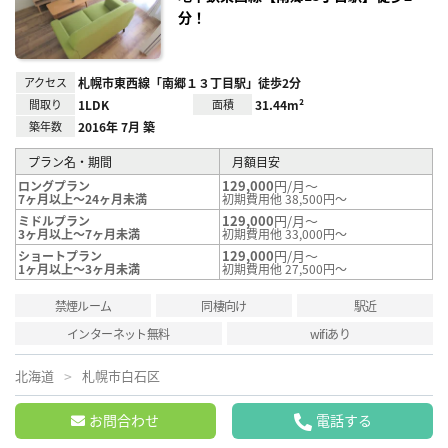
分！
アクセス
札幌市東西線「南郷１３丁目駅」徒歩2分
間取り
1LDK
面積
31.44m²
築年数
2016年 7月 築
プラン名・期間
月額目安
129,000
円/月～
ロングプラン
7ヶ月以上～24ヶ月未満
初期費用他 38,500円～
129,000
円/月～
ミドルプラン
3ヶ月以上～7ヶ月未満
初期費用他 33,000円～
129,000
円/月～
ショートプラン
1ヶ月以上～3ヶ月未満
初期費用他 27,500円～
禁煙ルーム
同棲向け
駅近
インターネット無料
wifiあり
北海道
札幌市白石区
お問合わせ
電話する