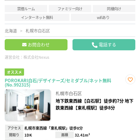
禁煙ルーム
ファミリー向け
同棲向け
インターネット無料
wifiあり
北海道
札幌市白石区
お問合わせ
電話する
運営会社：
株式会社Nexus
オススメ
POROKARI白石/デザイナーズ/セミダブル/ネット無料
(No.992315)
お気
に入
札幌市白石区
り登
録
地下鉄東西線【白石駅】徒歩約7分 地下
鉄東西線【東札幌駅】徒歩8分
アクセス
札幌市東西線「東札幌駅」徒歩8分
間取り
1DK
面積
32.41m²