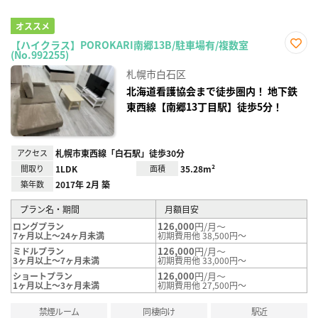
オススメ
【ハイクラス】POROKARI南郷13B/駐車場有/複数室
(No.992255)
お気
に入
札幌市白石区
り登
録
北海道看護協会まで徒歩圏内！ 地下鉄
東西線【南郷13丁目駅】徒歩5分！
アクセス
札幌市東西線「白石駅」徒歩30分
間取り
1LDK
面積
35.28m²
築年数
2017年 2月 築
プラン名・期間
月額目安
126,000
円/月～
ロングプラン
7ヶ月以上～24ヶ月未満
初期費用他 38,500円～
126,000
円/月～
ミドルプラン
3ヶ月以上～7ヶ月未満
初期費用他 33,000円～
126,000
円/月～
ショートプラン
1ヶ月以上～3ヶ月未満
初期費用他 27,500円～
禁煙ルーム
同棲向け
駅近