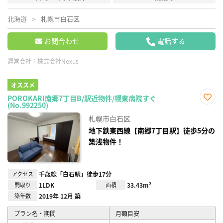
北海道
札幌市白石区
お問合わせ
電話する
運営会社：
株式会社Nexus
オススメ
POROKARI南郷7丁目B/駅近物件/幌東病院すぐ
(No.992250)
お気
に入
札幌市白石区
り登
録
地下鉄東西線【南郷7丁目駅】徒歩5分の
築浅物件！
アクセス
千歳線「白石駅」徒歩17分
間取り
1LDK
面積
33.43m²
築年数
2019年 12月 築
プラン名・期間
月額目安