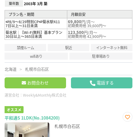
築年数
2003年 3月 築
プラン名・期間
月額目安
69,800
円/月～
🍉8/9～8/29特別CP🍉菊水駅411
7日以上～31日未満
初期費用他 39,600円～
123,500
円/月～
菊水駅｜【Wi-Fi無料】基本プラン
30日以上～365日未満
初期費用他 42,900円～
禁煙ルーム
駅近
インターネット無料
wifiあり
駐車場あり
北海道
札幌市白石区
お問合わせ
電話する
運営会社：
Weekly&Monthly株式会社
オススメ
平和通S 1LDK(No.1084200)
お気
札幌市白石区
に入
り登
録