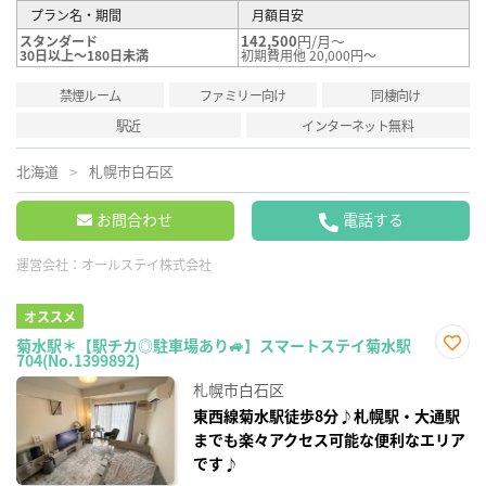
プラン名・期間
月額目安
142,500
円/月～
スタンダード
30日以上～180日未満
初期費用他 20,000円～
禁煙ルーム
ファミリー向け
同棲向け
駅近
インターネット無料
北海道
札幌市白石区
お問合わせ
電話する
運営会社：
オールステイ株式会社
オススメ
菊水駅＊【駅チカ◎駐車場あり🚙】スマートステイ菊水駅
704(No.1399892)
お気
に入
札幌市白石区
り登
録
東西線菊水駅徒歩8分♪札幌駅・大通駅
までも楽々アクセス可能な便利なエリア
です♪