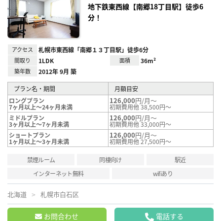
録
地下鉄東西線【南郷18丁目駅】徒歩6
分！
アクセス
札幌市東西線「南郷１３丁目駅」徒歩6分
間取り
1LDK
面積
36m²
築年数
2012年 9月 築
プラン名・期間
月額目安
126,000
円/月～
ロングプラン
7ヶ月以上～24ヶ月未満
初期費用他 38,500円～
126,000
円/月～
ミドルプラン
3ヶ月以上～7ヶ月未満
初期費用他 33,000円～
126,000
円/月～
ショートプラン
1ヶ月以上～3ヶ月未満
初期費用他 27,500円～
禁煙ルーム
同棲向け
駅近
インターネット無料
wifiあり
北海道
札幌市白石区
お問合わせ
電話する