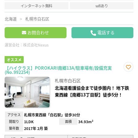
インターネット無料
wifiあり
北海道
札幌市白石区
お問合わせ
電話する
運営会社：
株式会社Nexus
オススメ
【ハイクラス】POROKARI南郷13A/駐車場有/設備充実
(No.992254)
お気
に入
札幌市白石区
り登
録
北海道看護協会まで徒歩圏内！ 地下鉄
東西線【南郷13丁目駅】徒歩5分！
アクセス
札幌市東西線「白石駅」徒歩30分
間取り
1LDK
面積
34.93m²
築年数
2017年 2月 築