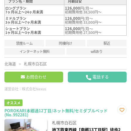
プラン名・期間
月額目安
126,000
円/月～
ロングプラン
7ヶ月以上～24ヶ月未満
初期費用他 38,500円～
126,000
円/月～
ミドルプラン
3ヶ月以上～7ヶ月未満
初期費用他 33,000円～
126,000
円/月～
ショートプラン
1ヶ月以上～3ヶ月未満
初期費用他 27,500円～
禁煙ルーム
同棲向け
駅近
インターネット無料
wifiあり
北海道
札幌市白石区
お問合わせ
電話する
運営会社：
株式会社Nexus
オススメ
POROKARI本郷通12丁目/ネット無料/セミダブルベッド
(No.992281)
お気
に入
札幌市白石区
り登
録
地下鉄東西線【南郷13丁目駅】徒歩2