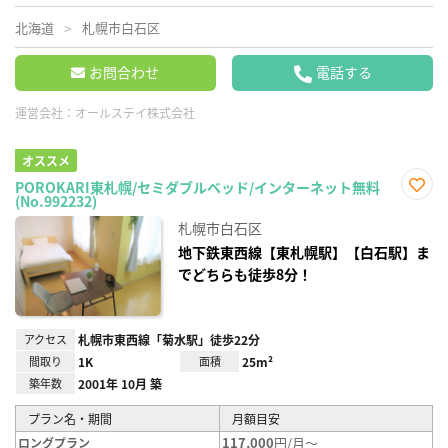
北海道
札幌市白石区
お問合わせ
電話する
運営会社：
オールステイ株式会社
オススメ
POROKARI東札幌/セミダブルベッド/インターネット無料
(No.992232)
お気
に入
札幌市白石区
り登
録
地下鉄東西線【東札幌駅】【白石駅】ま
でどちらも徒歩8分！
アクセス
札幌市東西線「菊水駅」徒歩22分
間取り
1K
面積
25m²
築年数
2001年 10月 築
プラン名・期間
月額目安
117,000
円/月～
ロングプラン