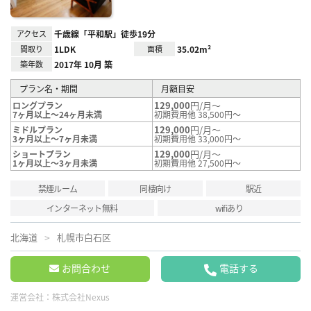
アクセス
千歳線「平和駅」徒歩19分
間取り
1LDK
面積
35.02m²
築年数
2017年 10月 築
プラン名・期間
月額目安
129,000
円/月～
ロングプラン
7ヶ月以上～24ヶ月未満
初期費用他 38,500円～
129,000
円/月～
ミドルプラン
3ヶ月以上～7ヶ月未満
初期費用他 33,000円～
129,000
円/月～
ショートプラン
1ヶ月以上～3ヶ月未満
初期費用他 27,500円～
禁煙ルーム
同棲向け
駅近
インターネット無料
wifiあり
北海道
札幌市白石区
お問合わせ
電話する
運営会社：
株式会社Nexus