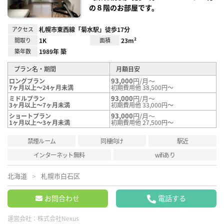
の８階のお部屋です。
アクセス
札幌市東西線「菊水駅」徒歩17分
間取り
1K
面積
23m²
築年数
1989年 築
プラン名・期間
月額目安
93,000
円/月～
ロングプラン
7ヶ月以上～24ヶ月未満
初期費用他 38,500円～
93,000
円/月～
ミドルプラン
3ヶ月以上～7ヶ月未満
初期費用他 33,000円～
93,000
円/月～
ショートプラン
1ヶ月以上～3ヶ月未満
初期費用他 27,500円～
禁煙ルーム
同棲向け
駅近
インターネット無料
wifiあり
北海道
札幌市白石区
お問合わせ
電話する
運営会社：
株式会社Nexus