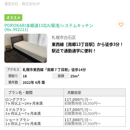
運営会社：
株式会社GP
オススメ
POROKARI本郷通13北A/築浅/システムキッチン
(No.992211)
お気
に入
札幌市白石区
り登
録
東西線【南郷13丁目駅】から徒歩3分！
駅近で通勤通学に便利！
アクセス
札幌市東西線「南郷７丁目駅」徒歩14分
間取り
1K
面積
25m²
築年数
2022年 6月 築
プラン名・期間
月額目安
117,000
円/月～
ロングプラン
7ヶ月以上～24ヶ月未満
初期費用他 38,500円～
117,000
円/月～
ミドルプラン
3ヶ月以上～7ヶ月未満
初期費用他 33,000円～
117,000
円/月～
ショートプラン
1ヶ月以上～3ヶ月未満
初期費用他 27,500円～