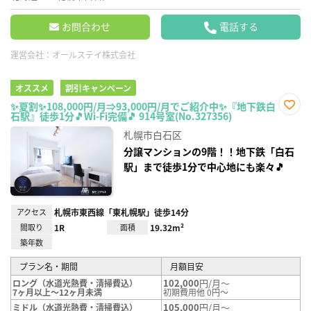
お問合わせ
電話する
運営会社：
オールステイ株式会社
オススメ
割引キャンペーン
✨夏割✨108,000円/月⇒93,000円/月でご紹介中✨『地下鉄白
石駅』徒歩1分🎵Wi-Fi完備🎵 914号室(No.327356)
お気
に入
札幌市白石区
り登
録
分譲マンションの9階！！地下鉄「白石
駅」まで徒歩1分で中心地にも楽々🎵
アクセス
札幌市東西線「東札幌駅」徒歩14分
間取り
1R
面積
19.32m²
築年数
プラン名・期間
月額目安
102,000
円/月～
ロング（水道光熱費・清掃費込）
7ヶ月以上～12ヶ月未満
初期費用他 0円～
105,000
円/月～
ミドル（水道光熱費・清掃費込）