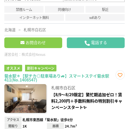
禁煙ルーム
同棲向け
駅近
インターネット無料
wifiあり
北海道
札幌市白石区
お問合わせ
電話する
運営会社：
株式会社Nexus
オススメ
割引キャンペーン
菊水駅＊【駅チカ◎駐車場あり🚙】スマートステイ菊水駅
411(No.1408547)
お気
に入
札幌市白石区
り登
録
【8/9～8/29限定】繁忙期追加ゼロ！賃
料2,200円＋手数料無料の特別割引キャ
ンペーンスタート✨
アクセス
札幌市東西線「菊水駅」徒歩8分
間取り
1K
面積
24.7m²