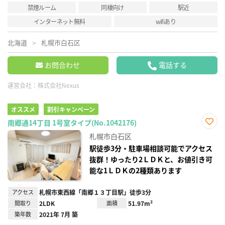
禁煙ルーム
同棲向け
駅近
インターネット無料
wifiあり
北海道
札幌市白石区
お問合わせ
電話する
運営会社：
株式会社Nexus
オススメ
割引キャンペーン
南郷通14丁目 1号室タイプ(No.1042176)
お気
札幌市白石区
に入
り登
駅徒歩3分・駐車場相談可能でアクセス
録
抜群！ゆったり2ＬＤＫと、お値引き可
能な1ＬＤＫの2種類あります
アクセス
札幌市東西線「南郷１３丁目駅」徒歩3分
間取り
2LDK
面積
51.97m²
築年数
2021年 7月 築