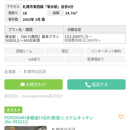
アクセス
札幌市東西線「菊水駅」徒歩8分
間取り
1K
面積
24.7m²
築年数
2003年 3月 築
プラン名・期間
月額目安
123,500
円/月～
菊水駅｜【Wi-Fi無料】基本プラン
30日以上～365日未満
初期費用他 42,900円～
禁煙ルーム
駅近
インターネット無料
wifiあり
駐車場あり
北海道
札幌市白石区
お問合わせ
電話する
運営会社：
Weekly&Monthly株式会社
オススメ
POROKARI本郷通13北B/築浅/システムキッチン
(No.992212)
お気
に入
札幌市白石区