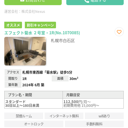
運営会社：
株式会社Nexus
オススメ
割引キャンペーン
エフェクト菊水 ２号室・1R(No.1070085)
お気
札幌市白石区
に入
り登
録
アクセス
札幌市東西線「菊水駅」徒歩5分
間取り
1R
面積
30m²
築年数
2024年 6月 築
プラン名・期間
月額目安
112,500
円/月～
スタンダード
30日以上～180日未満
初期費用他 15,000円～
禁煙ルーム
インターネット無料
wifiあり
オートロック
手数料無料