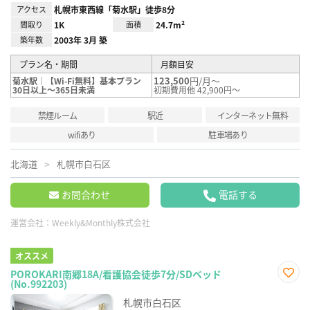
アクセス
札幌市東西線「菊水駅」徒歩8分
間取り
1K
面積
24.7m²
築年数
2003年 3月 築
プラン名・期間
月額目安
123,500
円/月～
菊水駅｜【Wi-Fi無料】基本プラン
30日以上～365日未満
初期費用他 42,900円～
禁煙ルーム
駅近
インターネット無料
wifiあり
駐車場あり
北海道
札幌市白石区
お問合わせ
電話する
運営会社：
Weekly&Monthly株式会社
オススメ
POROKARI南郷18A/看護協会徒歩7分/SDベッド
(No.992203)
お気
に入
札幌市白石区
り登