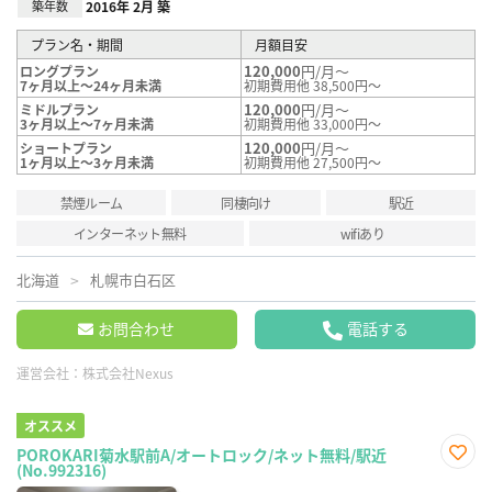
築年数
2016年 2月 築
プラン名・期間
月額目安
120,000
円/月～
ロングプラン
7ヶ月以上～24ヶ月未満
初期費用他 38,500円～
120,000
円/月～
ミドルプラン
3ヶ月以上～7ヶ月未満
初期費用他 33,000円～
120,000
円/月～
ショートプラン
1ヶ月以上～3ヶ月未満
初期費用他 27,500円～
禁煙ルーム
同棲向け
駅近
インターネット無料
wifiあり
北海道
札幌市白石区
お問合わせ
電話する
運営会社：
株式会社Nexus
オススメ
POROKARI菊水駅前A/オートロック/ネット無料/駅近
(No.992316)
お気