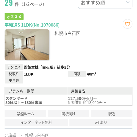
29
件（1/2ページ）
オススメ
平和通S 1LDK(No.1070086)
お気
札幌市白石区
に入
り登
録
アクセス
函館本線「白石駅」徒歩5分
間取り
1LDK
面積
40m²
築年数
プラン名・期間
月額目安
127,500
円/月～
スタンダード
30日以上～180日未満
初期費用他 18,000円～
禁煙ルーム
同棲向け
駅近
インターネット無料
wifiあり
北海道
札幌市白石区