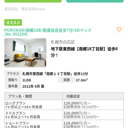
運営会社：
株式会社Nexus
オススメ
POROKARI南郷18B/看護協会徒歩7分/SDベッド
(No.992204)
お気
に入
札幌市白石区
り登
録
地下鉄東西線【南郷18丁目駅】徒歩6
分！
アクセス
札幌市東西線「南郷１３丁目駅」徒歩13分
間取り
1LDK
面積
37.6m²
築年数
2012年 9月 築
プラン名・期間
月額目安
126,000
円/月～
ロングプラン
7ヶ月以上～24ヶ月未満
初期費用他 38,500円～
126,000
円/月～
ミドルプラン
3ヶ月以上～7ヶ月未満
初期費用他 33,000円～
126,000
円/月～
ショートプラン
1ヶ月以上～3ヶ月未満
初期費用他 27,500円～