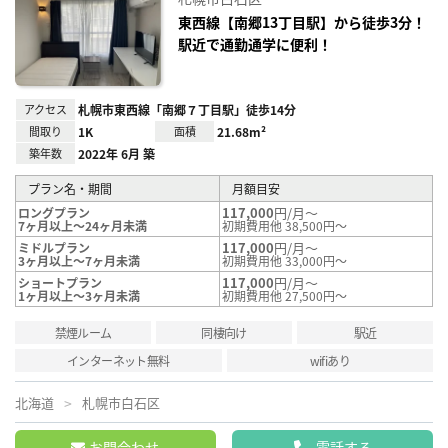
り登
録
東西線【南郷13丁目駅】から徒歩3分！
駅近で通勤通学に便利！
アクセス
札幌市東西線「南郷７丁目駅」徒歩14分
間取り
1K
面積
21.68m²
築年数
2022年 6月 築
プラン名・期間
月額目安
117,000
円/月～
ロングプラン
7ヶ月以上～24ヶ月未満
初期費用他 38,500円～
117,000
円/月～
ミドルプラン
3ヶ月以上～7ヶ月未満
初期費用他 33,000円～
117,000
円/月～
ショートプラン
1ヶ月以上～3ヶ月未満
初期費用他 27,500円～
禁煙ルーム
同棲向け
駅近
インターネット無料
wifiあり
北海道
札幌市白石区
お問合わせ
電話する