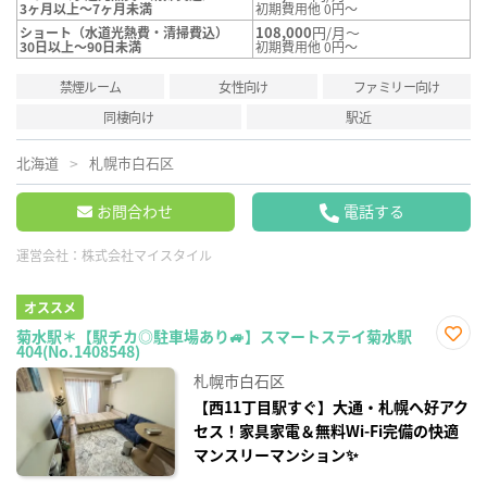
3ヶ月以上～7ヶ月未満
初期費用他 0円～
108,000
円/月～
ショート（水道光熱費・清掃費込）
30日以上～90日未満
初期費用他 0円～
禁煙ルーム
女性向け
ファミリー向け
同棲向け
駅近
北海道
札幌市白石区
お問合わせ
電話する
運営会社：
株式会社マイスタイル
オススメ
菊水駅＊【駅チカ◎駐車場あり🚙】スマートステイ菊水駅
404(No.1408548)
お気
に入
札幌市白石区
り登
録
【西11丁目駅すぐ】大通・札幌へ好アク
セス！家具家電＆無料Wi-Fi完備の快適
マンスリーマンション✨