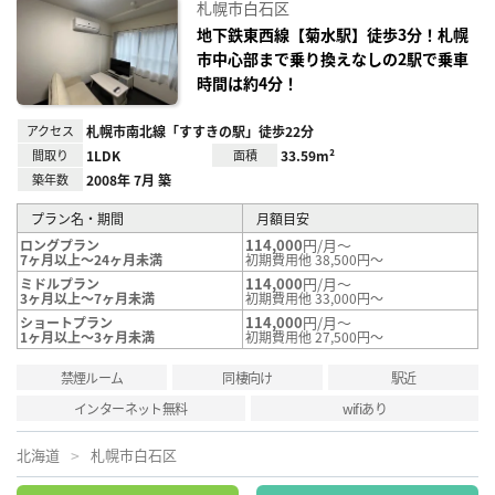
に入
札幌市白石区
り登
録
地下鉄東西線【菊水駅】徒歩3分！札幌
市中心部まで乗り換えなしの2駅で乗車
時間は約4分！
アクセス
札幌市南北線「すすきの駅」徒歩22分
間取り
1LDK
面積
33.59m²
築年数
2008年 7月 築
プラン名・期間
月額目安
114,000
円/月～
ロングプラン
7ヶ月以上～24ヶ月未満
初期費用他 38,500円～
114,000
円/月～
ミドルプラン
3ヶ月以上～7ヶ月未満
初期費用他 33,000円～
114,000
円/月～
ショートプラン
1ヶ月以上～3ヶ月未満
初期費用他 27,500円～
禁煙ルーム
同棲向け
駅近
インターネット無料
wifiあり
北海道
札幌市白石区