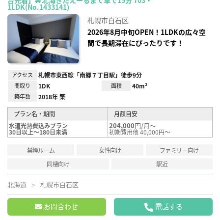
お気
1LDK(No.1433141)
に入
り登
札幌市白石区
録
2026年8月中旬OPEN！1LDKの広々空
間で長期滞在にぴったりです！
アクセス
札幌市東西線「南郷７丁目駅」徒歩9分
間取り
1DK
面積
40m²
築年数
2018年 築
プラン名・期間
月額目安
204,000
円/月～
水道光熱費込みプラン
30日以上～180日未満
初期費用他 40,000円～
禁煙ルーム
女性向け
ファミリー向け
同棲向け
駅近
北海道
札幌市白石区
お問合わせ
電話する