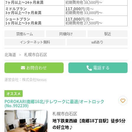
7ヶ月以上～24ヶ月未満
初期費用他 38,500円～
117,000
円/月～
ミドルプラン
3ヶ月以上～7ヶ月未満
初期費用他 33,000円～
117,000
円/月～
ショートプラン
1ヶ月以上～3ヶ月未満
初期費用他 27,500円～
禁煙ルーム
同棲向け
駅近
インターネット無料
wifiあり
北海道
札幌市白石区
お問合わせ
電話する
運営会社：
株式会社Nexus
オススメ
POROKARI南郷16北/テレワークに最適/オートロック
(No.992239)
お気
に入
札幌市白石区
り登
録
地下鉄東西線【南郷18丁目駅】徒歩5分
の好立地♪