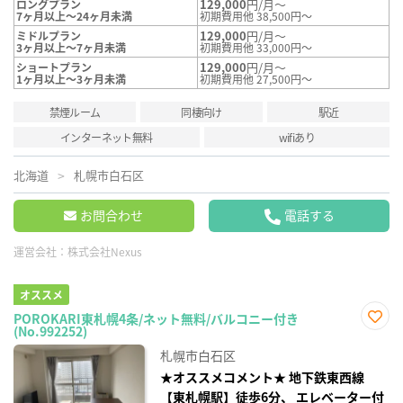
129,000
円/月～
ロングプラン
7ヶ月以上～24ヶ月未満
初期費用他 38,500円～
129,000
円/月～
ミドルプラン
3ヶ月以上～7ヶ月未満
初期費用他 33,000円～
129,000
円/月～
ショートプラン
1ヶ月以上～3ヶ月未満
初期費用他 27,500円～
禁煙ルーム
同棲向け
駅近
インターネット無料
wifiあり
北海道
札幌市白石区
お問合わせ
電話する
運営会社：
株式会社Nexus
オススメ
POROKARI東札幌4条/ネット無料/バルコニー付き
(No.992252)
お気
に入
札幌市白石区
り登
録
★オススメコメント★ 地下鉄東西線
【東札幌駅】徒歩6分、 エレベーター付