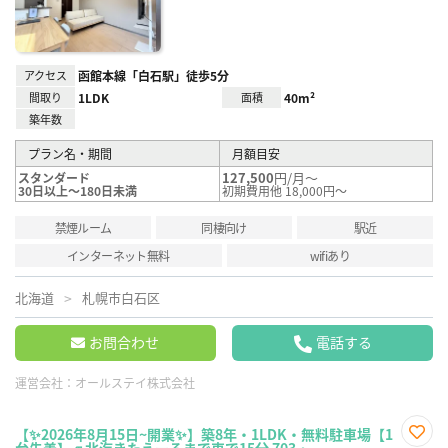
アクセス
函館本線「白石駅」徒歩5分
間取り
1LDK
面積
40m²
築年数
プラン名・期間
月額目安
127,500
円/月～
スタンダード
30日以上～180日未満
初期費用他 18,000円～
禁煙ルーム
同棲向け
駅近
インターネット無料
wifiあり
北海道
札幌市白石区
お問合わせ
電話する
運営会社：
オールステイ株式会社
【✨2026年8月15日~開業✨】築8年・1LDK・無料駐車場【1
台先着】🚙北海きたえーるまで車で15分 703・