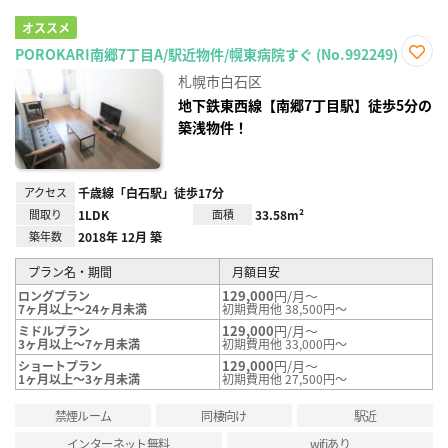
オススメ
POROKARI南郷7丁目A/駅近物件/幌東病院すぐ (No.992249)
お気
札幌市白石区
に入
り登
地下鉄東西線【南郷7丁目駅】徒歩5分の
録
築浅物件！
アクセス
千歳線「白石駅」徒歩17分
間取り
1LDK
面積
33.58m²
築年数
2018年 12月 築
プラン名・期間
月額目安
129,000
円/月～
ロングプラン
7ヶ月以上～24ヶ月未満
初期費用他 38,500円～
129,000
円/月～
ミドルプラン
3ヶ月以上～7ヶ月未満
初期費用他 33,000円～
129,000
円/月～
ショートプラン
1ヶ月以上～3ヶ月未満
初期費用他 27,500円～
禁煙ルーム
同棲向け
駅近
インターネット無料
wifiあり