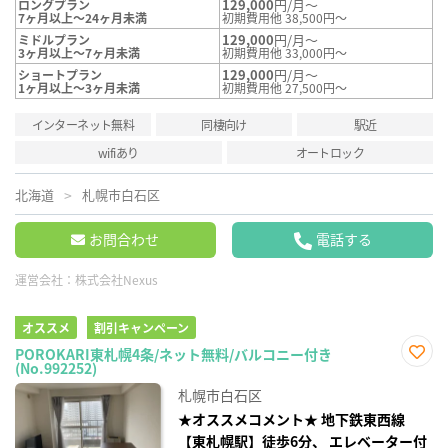
129,000
円/月～
ロングプラン
7ヶ月以上～24ヶ月未満
初期費用他 38,500円～
129,000
円/月～
ミドルプラン
3ヶ月以上～7ヶ月未満
初期費用他 33,000円～
129,000
円/月～
ショートプラン
1ヶ月以上～3ヶ月未満
初期費用他 27,500円～
インターネット無料
同棲向け
駅近
wifiあり
オートロック
北海道
札幌市白石区
お問合わせ
電話する
運営会社：
株式会社Nexus
オススメ
割引キャンペーン
POROKARI東札幌4条/ネット無料/バルコニー付き
(No.992252)
お気
に入
札幌市白石区
り登
録
★オススメコメント★ 地下鉄東西線
【東札幌駅】徒歩6分、 エレベーター付