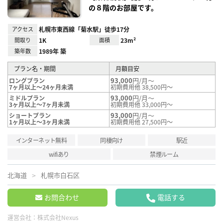
の８階のお部屋です。
アクセス
札幌市東西線「菊水駅」徒歩17分
間取り
1K
面積
23m²
築年数
1989年 築
プラン名・期間
月額目安
93,000
円/月～
ロングプラン
7ヶ月以上～24ヶ月未満
初期費用他 38,500円～
93,000
円/月～
ミドルプラン
3ヶ月以上～7ヶ月未満
初期費用他 33,000円～
93,000
円/月～
ショートプラン
1ヶ月以上～3ヶ月未満
初期費用他 27,500円～
インターネット無料
同棲向け
駅近
wifiあり
禁煙ルーム
北海道
札幌市白石区
お問合わせ
電話する
運営会社：
株式会社Nexus