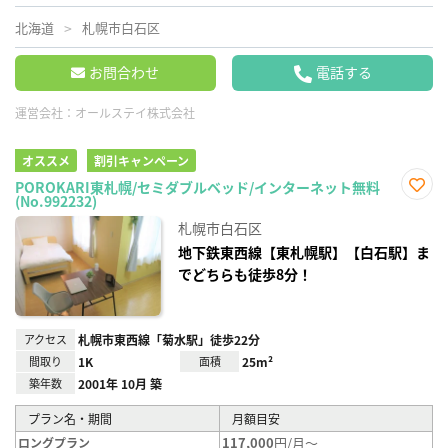
北海道
札幌市白石区
お問合わせ
電話する
運営会社：
オールステイ株式会社
オススメ
割引キャンペーン
POROKARI東札幌/セミダブルベッド/インターネット無料
(No.992232)
お気
に入
札幌市白石区
り登
録
地下鉄東西線【東札幌駅】【白石駅】ま
でどちらも徒歩8分！
アクセス
札幌市東西線「菊水駅」徒歩22分
間取り
1K
面積
25m²
築年数
2001年 10月 築
プラン名・期間
月額目安
117,000
円/月～
ロングプラン