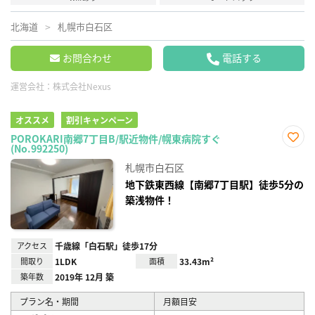
北海道
札幌市白石区
お問合わせ
電話する
運営会社：
株式会社Nexus
オススメ
割引キャンペーン
POROKARI南郷7丁目B/駅近物件/幌東病院すぐ
(No.992250)
お気
に入
札幌市白石区
り登
録
地下鉄東西線【南郷7丁目駅】徒歩5分の
築浅物件！
アクセス
千歳線「白石駅」徒歩17分
間取り
1LDK
面積
33.43m²
築年数
2019年 12月 築
プラン名・期間
月額目安