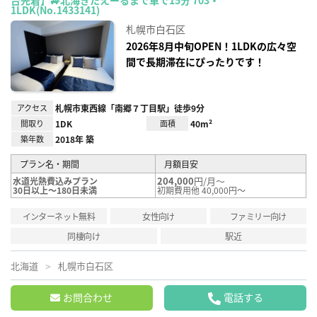
お気
1LDK(No.1433141)
に入
り登
札幌市白石区
録
2026年8月中旬OPEN！1LDKの広々空
間で長期滞在にぴったりです！
アクセス
札幌市東西線「南郷７丁目駅」徒歩9分
間取り
1DK
面積
40m²
築年数
2018年 築
プラン名・期間
月額目安
204,000
円/月～
水道光熱費込みプラン
30日以上～180日未満
初期費用他 40,000円～
インターネット無料
女性向け
ファミリー向け
同棲向け
駅近
北海道
札幌市白石区
お問合わせ
電話する