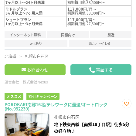
7ヶ月以上～24ヶ月未満
初期費用他 38,500円～
117,000
円/月～
ミドルプラン
3ヶ月以上～7ヶ月未満
初期費用他 33,000円～
117,000
円/月～
ショートプラン
1ヶ月以上～3ヶ月未満
初期費用他 27,500円～
インターネット無料
同棲向け
駅近
wifiあり
風呂･トイレ別
北海道
札幌市白石区
お問合わせ
電話する
運営会社：
株式会社Nexus
オススメ
割引キャンペーン
POROKARI南郷16北/テレワークに最適/オートロック
(No.992239)
お気
に入
札幌市白石区
り登
録
地下鉄東西線【南郷18丁目駅】徒歩5分
の好立地♪