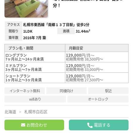
分！
アクセス
札幌市東西線「南郷１３丁目駅」徒歩2分
間取り
1LDK
面積
31.44m²
築年数
2016年 7月 築
プラン名・期間
月額目安
129,000
円/月～
ロングプラン
7ヶ月以上～24ヶ月未満
初期費用他 38,500円～
129,000
円/月～
ミドルプラン
3ヶ月以上～7ヶ月未満
初期費用他 33,000円～
129,000
円/月～
ショートプラン
1ヶ月以上～3ヶ月未満
初期費用他 27,500円～
インターネット無料
同棲向け
駅近
wifiあり
オートロック
北海道
札幌市白石区
お問合わせ
電話する