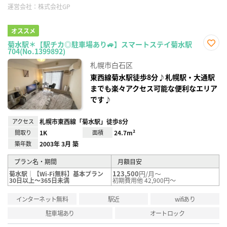
運営会社：
株式会社GP
オススメ
菊水駅＊【駅チカ◎駐車場あり🚙】スマートステイ菊水駅
704(No.1399892)
お気
に入
札幌市白石区
り登
録
東西線菊水駅徒歩8分♪札幌駅・大通駅
までも楽々アクセス可能な便利なエリア
です♪
アクセス
札幌市東西線「菊水駅」徒歩8分
間取り
1K
面積
24.7m²
築年数
2003年 3月 築
プラン名・期間
月額目安
123,500
円/月～
菊水駅｜【Wi-Fi無料】基本プラン
30日以上～365日未満
初期費用他 42,900円～
インターネット無料
駅近
wifiあり
駐車場あり
オートロック