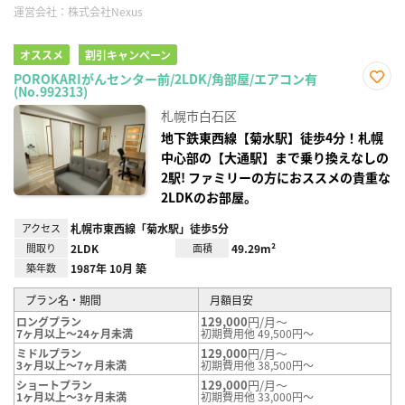
運営会社：
株式会社Nexus
オススメ
割引キャンペーン
POROKARIがんセンター前/2LDK/角部屋/エアコン有
(No.992313)
お気
に入
札幌市白石区
り登
録
地下鉄東西線【菊水駅】徒歩4分！札幌
中心部の【大通駅】まで乗り換えなしの
2駅! ファミリーの方におススメの貴重な
2LDKのお部屋。
アクセス
札幌市東西線「菊水駅」徒歩5分
間取り
2LDK
面積
49.29m²
築年数
1987年 10月 築
プラン名・期間
月額目安
129,000
円/月～
ロングプラン
7ヶ月以上～24ヶ月未満
初期費用他 49,500円～
129,000
円/月～
ミドルプラン
3ヶ月以上～7ヶ月未満
初期費用他 38,500円～
129,000
円/月～
ショートプラン
1ヶ月以上～3ヶ月未満
初期費用他 33,000円～