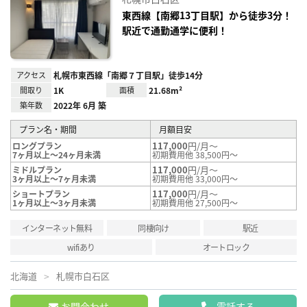
り登
録
東西線【南郷13丁目駅】から徒歩3分！
駅近で通勤通学に便利！
アクセス
札幌市東西線「南郷７丁目駅」徒歩14分
間取り
1K
面積
21.68m²
築年数
2022年 6月 築
プラン名・期間
月額目安
117,000
円/月～
ロングプラン
7ヶ月以上～24ヶ月未満
初期費用他 38,500円～
117,000
円/月～
ミドルプラン
3ヶ月以上～7ヶ月未満
初期費用他 33,000円～
117,000
円/月～
ショートプラン
1ヶ月以上～3ヶ月未満
初期費用他 27,500円～
インターネット無料
同棲向け
駅近
wifiあり
オートロック
北海道
札幌市白石区
お問合わせ
電話する