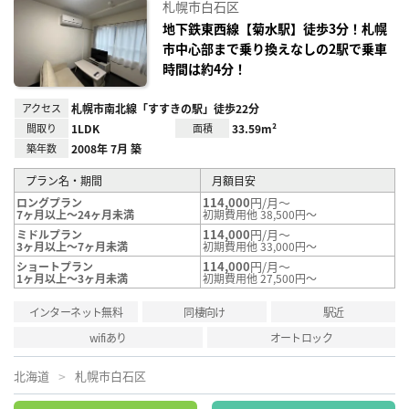
に入
札幌市白石区
り登
録
地下鉄東西線【菊水駅】徒歩3分！札幌
市中心部まで乗り換えなしの2駅で乗車
時間は約4分！
アクセス
札幌市南北線「すすきの駅」徒歩22分
間取り
1LDK
面積
33.59m²
築年数
2008年 7月 築
プラン名・期間
月額目安
114,000
円/月～
ロングプラン
7ヶ月以上～24ヶ月未満
初期費用他 38,500円～
114,000
円/月～
ミドルプラン
3ヶ月以上～7ヶ月未満
初期費用他 33,000円～
114,000
円/月～
ショートプラン
1ヶ月以上～3ヶ月未満
初期費用他 27,500円～
インターネット無料
同棲向け
駅近
wifiあり
オートロック
北海道
札幌市白石区