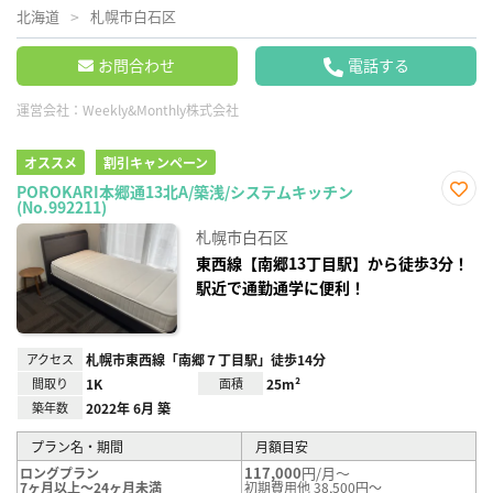
北海道
札幌市白石区
お問合わせ
電話する
運営会社：
Weekly&Monthly株式会社
オススメ
割引キャンペーン
POROKARI本郷通13北A/築浅/システムキッチン
(No.992211)
お気
に入
札幌市白石区
り登
録
東西線【南郷13丁目駅】から徒歩3分！
駅近で通勤通学に便利！
アクセス
札幌市東西線「南郷７丁目駅」徒歩14分
間取り
1K
面積
25m²
築年数
2022年 6月 築
プラン名・期間
月額目安
117,000
円/月～
ロングプラン
7ヶ月以上～24ヶ月未満
初期費用他 38,500円～