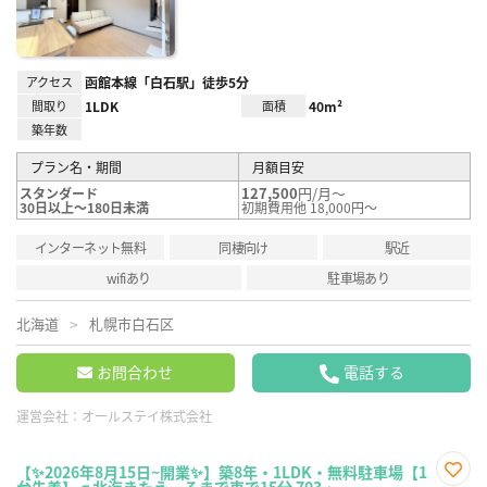
アクセス
函館本線「白石駅」徒歩5分
間取り
1LDK
面積
40m²
築年数
プラン名・期間
月額目安
127,500
円/月～
スタンダード
30日以上～180日未満
初期費用他 18,000円～
インターネット無料
同棲向け
駅近
wifiあり
駐車場あり
北海道
札幌市白石区
お問合わせ
電話する
運営会社：
オールステイ株式会社
【✨2026年8月15日~開業✨】築8年・1LDK・無料駐車場【1
台先着】🚙北海きたえーるまで車で15分 703・