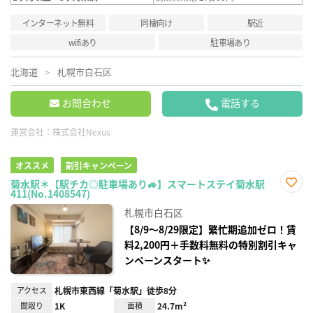
インターネット無料
同棲向け
駅近
wifiあり
駐車場あり
北海道
札幌市白石区
お問合わせ
電話する
運営会社：
株式会社Nexus
オススメ
割引キャンペーン
菊水駅＊【駅チカ◎駐車場あり🚙】スマートステイ菊水駅
411(No.1408547)
お気
に入
札幌市白石区
り登
録
【8/9～8/29限定】繁忙期追加ゼロ！賃
料2,200円＋手数料無料の特別割引キャ
ンペーンスタート✨
アクセス
札幌市東西線「菊水駅」徒歩8分
間取り
1K
面積
24.7m²