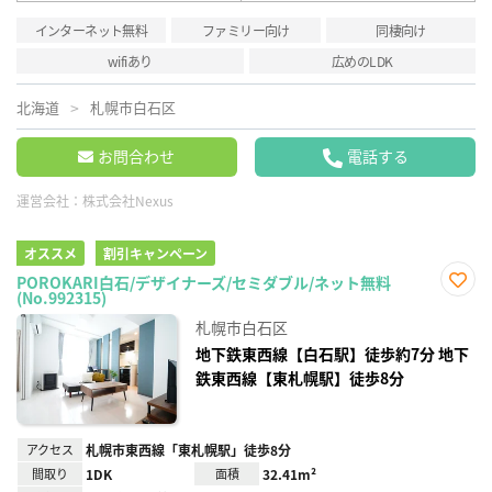
インターネット無料
ファミリー向け
同棲向け
wifiあり
広めのLDK
北海道
札幌市白石区
お問合わせ
電話する
運営会社：
株式会社Nexus
オススメ
割引キャンペーン
POROKARI白石/デザイナーズ/セミダブル/ネット無料
(No.992315)
お気
に入
札幌市白石区
り登
録
地下鉄東西線【白石駅】徒歩約7分 地下
鉄東西線【東札幌駅】徒歩8分
アクセス
札幌市東西線「東札幌駅」徒歩8分
間取り
1DK
面積
32.41m²