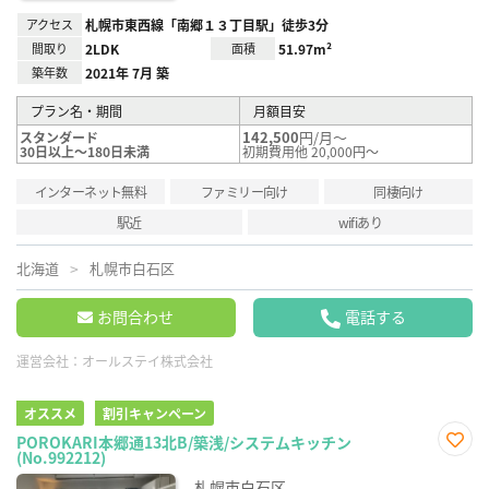
アクセス
札幌市東西線「南郷１３丁目駅」徒歩3分
間取り
2LDK
面積
51.97m²
築年数
2021年 7月 築
プラン名・期間
月額目安
142,500
円/月～
スタンダード
30日以上～180日未満
初期費用他 20,000円～
インターネット無料
ファミリー向け
同棲向け
駅近
wifiあり
北海道
札幌市白石区
お問合わせ
電話する
運営会社：
オールステイ株式会社
オススメ
割引キャンペーン
POROKARI本郷通13北B/築浅/システムキッチン
(No.992212)
お気
に入
札幌市白石区