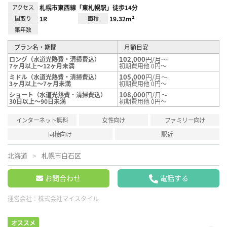
アクセス
札幌市東西線「東札幌駅」徒歩14分
間取り
1R
面積
19.32m²
築年数
プラン名・期間
月額目安
102,000
円/月～
ロング（水道光熱費・清掃費込）
7ヶ月以上～12ヶ月未満
初期費用他 0円～
105,000
円/月～
ミドル（水道光熱費・清掃費込）
3ヶ月以上～7ヶ月未満
初期費用他 0円～
108,000
円/月～
ショート（水道光熱費・清掃費込）
30日以上～90日未満
初期費用他 0円～
インターネット無料
女性向け
ファミリー向け
同棲向け
駅近
北海道
札幌市白石区
お問合わせ
電話する
運営会社：
株式会社マイスタイル
オススメ