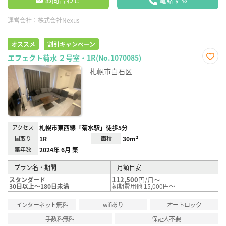
運営会社：
株式会社Nexus
オススメ
割引キャンペーン
エフェクト菊水 ２号室・1R(No.1070085)
お気
札幌市白石区
に入
り登
録
アクセス
札幌市東西線「菊水駅」徒歩5分
間取り
1R
面積
30m²
築年数
2024年 6月 築
プラン名・期間
月額目安
112,500
円/月～
スタンダード
30日以上～180日未満
初期費用他 15,000円～
インターネット無料
wifiあり
オートロック
手数料無料
保証人不要