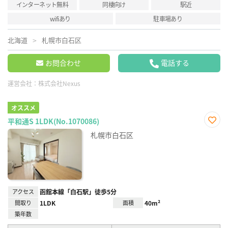
インターネット無料
同棲向け
駅近
wifiあり
駐車場あり
北海道
札幌市白石区
お問合わせ
電話する
運営会社：
株式会社Nexus
オススメ
平和通S 1LDK(No.1070086)
お気
札幌市白石区
に入
り登
録
アクセス
函館本線「白石駅」徒歩5分
間取り
1LDK
面積
40m²
築年数