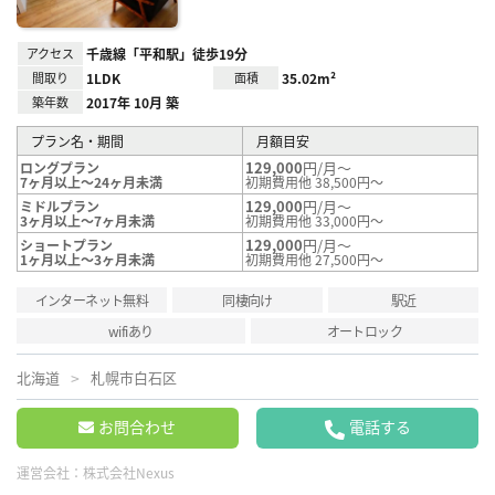
アクセス
千歳線「平和駅」徒歩19分
間取り
1LDK
面積
35.02m²
築年数
2017年 10月 築
プラン名・期間
月額目安
129,000
円/月～
ロングプラン
7ヶ月以上～24ヶ月未満
初期費用他 38,500円～
129,000
円/月～
ミドルプラン
3ヶ月以上～7ヶ月未満
初期費用他 33,000円～
129,000
円/月～
ショートプラン
1ヶ月以上～3ヶ月未満
初期費用他 27,500円～
インターネット無料
同棲向け
駅近
wifiあり
オートロック
北海道
札幌市白石区
お問合わせ
電話する
運営会社：
株式会社Nexus