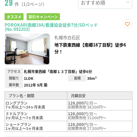
29
件（1/2ページ）
オススメ
割引キャンペーン
POROKARI南郷18A/看護協会徒歩7分/SDベッド
(No.992203)
お気
に入
札幌市白石区
り登
録
地下鉄東西線【南郷18丁目駅】徒歩6
分！
アクセス
札幌市東西線「南郷１３丁目駅」徒歩6分
間取り
1LDK
面積
36m²
築年数
2012年 9月 築
プラン名・期間
月額目安
126,000
円/月～
ロングプラン
7ヶ月以上～24ヶ月未満
初期費用他 38,500円～
126,000
円/月～
ミドルプラン
3ヶ月以上～7ヶ月未満
初期費用他 33,000円～
126,000
円/月～
ショートプラン
1ヶ月以上～3ヶ月未満
初期費用他 27,500円～