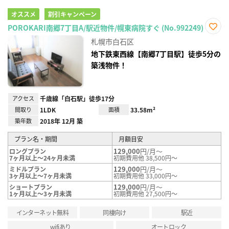
オススメ
割引キャンペーン
POROKARI南郷7丁目A/駅近物件/幌東病院すぐ (No.992249)
お気
札幌市白石区
に入
り登
地下鉄東西線【南郷7丁目駅】徒歩5分の
録
築浅物件！
アクセス
千歳線「白石駅」徒歩17分
間取り
1LDK
面積
33.58m²
築年数
2018年 12月 築
プラン名・期間
月額目安
129,000
円/月～
ロングプラン
7ヶ月以上～24ヶ月未満
初期費用他 38,500円～
129,000
円/月～
ミドルプラン
3ヶ月以上～7ヶ月未満
初期費用他 33,000円～
129,000
円/月～
ショートプラン
1ヶ月以上～3ヶ月未満
初期費用他 27,500円～
インターネット無料
同棲向け
駅近
wifiあり
オートロック