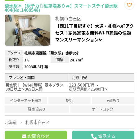
菊水駅＊【駅チカ◎駐車場あり🚙】スマートステイ菊水駅
404(No.1408548)
お気
に入
札幌市白石区
り登
録
【西11丁目駅すぐ】大通・札幌へ好アク
セス！家具家電＆無料Wi-Fi完備の快適
マンスリーマンション✨
アクセス
札幌市東西線「菊水駅」徒歩8分
間取り
1K
面積
24.7m²
築年数
2003年 3月 築
プラン名・期間
月額目安
123,500
円/月～
菊水駅｜【Wi-Fi無料】基本プラン
30日以上～365日未満
初期費用他 42,900円～
インターネット無料
駅近
wifiあり
駐車場あり
オートロック
北海道
札幌市白石区
お問合わせ
電話する