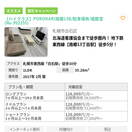
オススメ
割引キャンペーン
【ハイクラス】POROKARI南郷13B/駐車場有/複数室
(No.992255)
お気
に入
札幌市白石区
り登
録
北海道看護協会まで徒歩圏内！ 地下鉄
東西線【南郷13丁目駅】徒歩5分！
アクセス
札幌市東西線「白石駅」徒歩30分
間取り
1LDK
面積
35.28m²
築年数
2017年 2月 築
プラン名・期間
月額目安
126,000
円/月～
ロングプラン
7ヶ月以上～24ヶ月未満
初期費用他 38,500円～
126,000
円/月～
ミドルプラン
3ヶ月以上～7ヶ月未満
初期費用他 33,000円～
126,000
円/月～
ショートプラン
1ヶ月以上～3ヶ月未満
初期費用他 27,500円～
インターネット無料
同棲向け
駅近