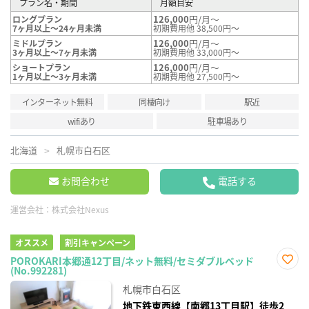
プラン名・期間
月額目安
126,000
円/月～
ロングプラン
7ヶ月以上～24ヶ月未満
初期費用他 38,500円～
126,000
円/月～
ミドルプラン
3ヶ月以上～7ヶ月未満
初期費用他 33,000円～
126,000
円/月～
ショートプラン
1ヶ月以上～3ヶ月未満
初期費用他 27,500円～
インターネット無料
同棲向け
駅近
wifiあり
駐車場あり
北海道
札幌市白石区
お問合わせ
電話する
運営会社：
株式会社Nexus
オススメ
割引キャンペーン
POROKARI本郷通12丁目/ネット無料/セミダブルベッド
(No.992281)
お気
に入
札幌市白石区
り登
録
地下鉄東西線【南郷13丁目駅】徒歩2