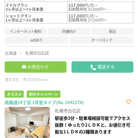
117,000
円/月～
ミドルプラン
3ヶ月以上～7ヶ月未満
初期費用他 33,000円～
117,000
円/月～
ショートプラン
1ヶ月以上～3ヶ月未満
初期費用他 27,500円～
インターネット無料
同棲向け
駅近
wifiあり
オートロック
北海道
札幌市白石区
お問合わせ
電話する
運営会社：
株式会社Nexus
オススメ
割引キャンペーン
南郷通14丁目 1号室タイプ(No.1042176)
お気
札幌市白石区
に入
り登
駅徒歩3分・駐車場相談可能でアクセス
録
抜群！ゆったり2ＬＤＫと、お値引き可
能な1ＬＤＫの2種類あります