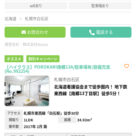
wifiあり
駐車場あり
北海道
札幌市白石区
お問合わせ
電話する
運営会社：
株式会社Nexus
オススメ
割引キャンペーン
【ハイクラス】POROKARI南郷13A/駐車場有/設備充実
(No.992254)
お気
に入
札幌市白石区
り登
録
北海道看護協会まで徒歩圏内！ 地下鉄
東西線【南郷13丁目駅】徒歩5分！
アクセス
札幌市東西線「白石駅」徒歩30分
間取り
1LDK
面積
34.93m²
築年数
2017年 2月 築