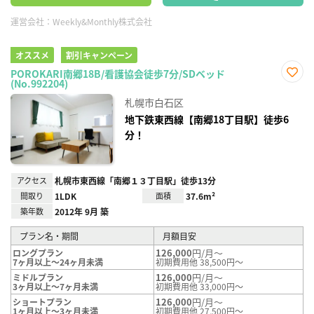
運営会社：
Weekly&Monthly株式会社
オススメ
割引キャンペーン
POROKARI南郷18B/看護協会徒歩7分/SDベッド
(No.992204)
お気
に入
札幌市白石区
り登
録
地下鉄東西線【南郷18丁目駅】徒歩6
分！
アクセス
札幌市東西線「南郷１３丁目駅」徒歩13分
間取り
1LDK
面積
37.6m²
築年数
2012年 9月 築
プラン名・期間
月額目安
126,000
円/月～
ロングプラン
7ヶ月以上～24ヶ月未満
初期費用他 38,500円～
126,000
円/月～
ミドルプラン
3ヶ月以上～7ヶ月未満
初期費用他 33,000円～
126,000
円/月～
ショートプラン
1ヶ月以上～3ヶ月未満
初期費用他 27,500円～