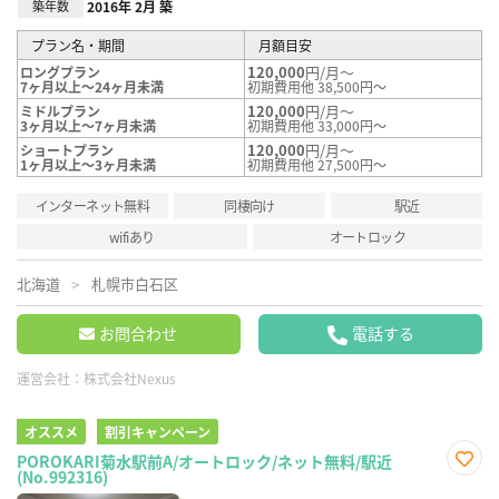
築年数
2016年 2月 築
プラン名・期間
月額目安
120,000
円/月～
ロングプラン
7ヶ月以上～24ヶ月未満
初期費用他 38,500円～
120,000
円/月～
ミドルプラン
3ヶ月以上～7ヶ月未満
初期費用他 33,000円～
120,000
円/月～
ショートプラン
1ヶ月以上～3ヶ月未満
初期費用他 27,500円～
インターネット無料
同棲向け
駅近
wifiあり
オートロック
北海道
札幌市白石区
お問合わせ
電話する
運営会社：
株式会社Nexus
オススメ
割引キャンペーン
POROKARI菊水駅前A/オートロック/ネット無料/駅近
(No.992316)
お気