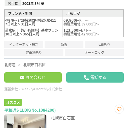
築年数
2003年 3月 築
プラン名・期間
月額目安
69,800
円/月～
🍉8/9～8/29特別CP🍉菊水駅411
7日以上～31日未満
初期費用他 39,600円～
123,500
円/月～
菊水駅｜【Wi-Fi無料】基本プラン
30日以上～365日未満
初期費用他 42,900円～
インターネット無料
駅近
wifiあり
駐車場あり
オートロック
北海道
札幌市白石区
お問合わせ
電話する
運営会社：
Weekly&Monthly株式会社
オススメ
平和通S 1LDK(No.1084200)
お気
札幌市白石区
に入
り登
録