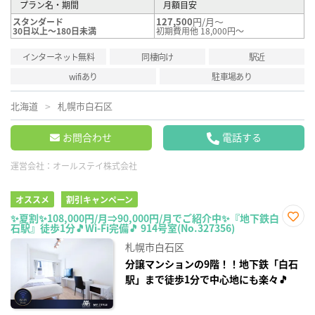
プラン名・期間
月額目安
127,500
円/月～
スタンダード
30日以上～180日未満
初期費用他 18,000円～
インターネット無料
同棲向け
駅近
wifiあり
駐車場あり
北海道
札幌市白石区
お問合わせ
電話する
運営会社：
オールステイ株式会社
オススメ
割引キャンペーン
✨夏割✨108,000円/月⇒90,000円/月でご紹介中✨『地下鉄白
石駅』徒歩1分🎵Wi-Fi完備🎵 914号室(No.327356)
お気
に入
札幌市白石区
り登
録
分譲マンションの9階！！地下鉄「白石
駅」まで徒歩1分で中心地にも楽々🎵