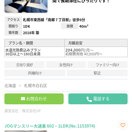
間で長期滞在にぴったりです！
アクセス
札幌市東西線「南郷７丁目駅」徒歩9分
間取り
1DK
面積
40m²
築年数
2018年 築
プラン名・期間
月額目安
204,000
円/月～
水道光熱費込みプラン
30日以上～180日未満
初期費用他 40,000円～
日当り良好
女性向け
ファミリー向け
同棲向け
駅近
北海道
札幌市白石区
お問合わせ
電話する
運営会社：
株式会社GP
JOGマンスリー大通東 602・1LDK(No.1153974)
お気