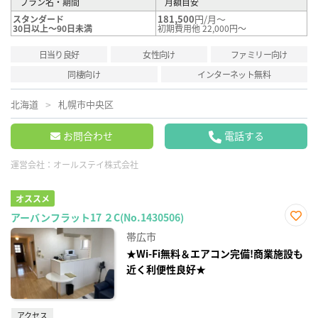
プラン名・期間
月額目安
181,500
円/月～
スタンダード
30日以上～90日未満
初期費用他 22,000円～
日当り良好
女性向け
ファミリー向け
同棲向け
インターネット無料
北海道
札幌市中央区
お問合わせ
電話する
運営会社：
オールステイ株式会社
オススメ
アーバンフラット17 ２C(No.1430506)
お気
帯広市
に入
り登
★Wi-Fi無料＆エアコン完備!商業施設も
録
近く利便性良好★
アクセス