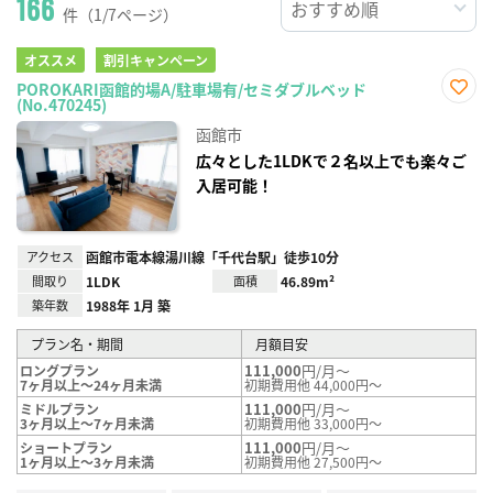
166
件（1/7ページ）
オススメ
割引キャンペーン
POROKARI函館的場A/駐車場有/セミダブルベッド
(No.470245)
お気
に入
函館市
り登
録
広々とした1LDKで２名以上でも楽々ご
入居可能！
アクセス
函館市電本線湯川線「千代台駅」徒歩10分
間取り
1LDK
面積
46.89m²
築年数
1988年 1月 築
プラン名・期間
月額目安
111,000
円/月～
ロングプラン
7ヶ月以上～24ヶ月未満
初期費用他 44,000円～
111,000
円/月～
ミドルプラン
3ヶ月以上～7ヶ月未満
初期費用他 33,000円～
111,000
円/月～
ショートプラン
1ヶ月以上～3ヶ月未満
初期費用他 27,500円～