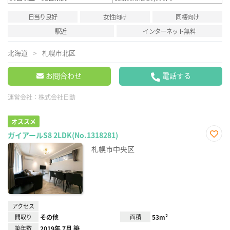
日当り良好
女性向け
同棲向け
駅近
インターネット無料
北海道
札幌市北区
お問合わせ
電話する
運営会社：
株式会社日動
オススメ
ガイアールS8 2LDK(No.1318281)
お気
札幌市中央区
に入
り登
録
アクセス
間取り
その他
面積
53m²
築年数
2019年 7月 築