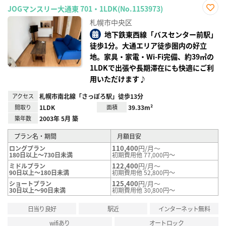
JOGマンスリー大通東 701・1LDK(No.1153973)
お気
札幌市中央区
に入
り登
地下鉄東西線「バスセンター前駅」
録
徒歩1分。大通エリア徒歩圏内の好立
地。家具・家電・Wi-Fi完備、約39㎡の
1LDKで出張や長期滞在にも快適にご利
用いただけます♪
アクセス
札幌市南北線「さっぽろ駅」徒歩13分
間取り
1LDK
面積
39.33m²
築年数
2003年 5月 築
プラン名・期間
月額目安
110,400
円/月～
ロングプラン
180日以上～730日未満
初期費用他 77,000円～
122,400
円/月～
ミドルプラン
90日以上～180日未満
初期費用他 52,800円～
125,400
円/月～
ショートプラン
30日以上～90日未満
初期費用他 30,800円～
日当り良好
駅近
インターネット無料
wifiあり
オートロック