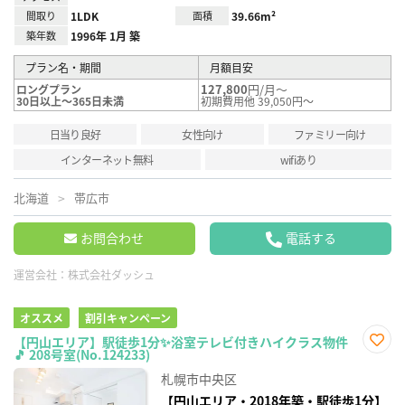
間取り
1LDK
面積
39.66m²
築年数
1996年 1月 築
プラン名・期間
月額目安
127,800
円/月～
ロングプラン
30日以上～365日未満
初期費用他 39,050円～
日当り良好
女性向け
ファミリー向け
インターネット無料
wifiあり
北海道
帯広市
お問合わせ
電話する
運営会社：
株式会社ダッシュ
オススメ
割引キャンペーン
【円山エリア】駅徒歩1分✨浴室テレビ付きハイクラス物件
🎵 208号室(No.124233)
お気
に入
札幌市中央区
り登
録
【円山エリア・2018年築・駅徒歩1分】