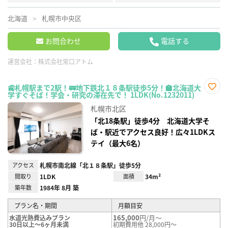
北海道
札幌市中央区
お問合わせ
電話する
運営会社：
株式会社常口アトム
🚉札幌駅まで2駅！🚃地下鉄北１８条駅徒歩5分！🏫北海道大
学すぐそば！学会・研究の滞在先で！ 1LDK(No.1232011)
お気
に入
札幌市北区
り登
録
「北18条駅」徒歩4分 北海道大学そ
ば・駅近でアクセス良好！広々1LDKス
テイ（最大6名）
アクセス
札幌市南北線「北１８条駅」徒歩5分
間取り
1LDK
面積
34m²
築年数
1984年 8月 築
プラン名・期間
月額目安
165,000
円/月～
水道光熱費込みプラン
30日以上～6ヶ月未満
初期費用他 28,000円～