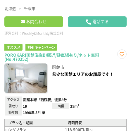
北海道
千歳市
お問合わせ
電話する
運営会社：
Weekly&Monthly株式会社
オススメ
割引キャンペーン
POROKARI函館海岸B/駅近/駐車場有り/ネット無料
(No.470252)
お気
に入
函館市
り登
録
希少な函館エリアのお部屋です！
アクセス
函館本線「函館駅」徒歩8分
間取り
1R
面積
25m²
築年数
1998年 8月 築
プラン名・期間
月額目安
118,500
円/月～
ロングプラン