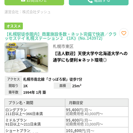
運営会社：
株式会社ダッシュ
オススメ
【札幌駅徒歩圏内】商業施設多数・ネット完備で快適／クラ
ッセステイ 札幌ステーション２ 《1K》(No.143972)
お気
に入
札幌市東区
り登
録
【法人歓迎】天使大学や北海道大学への
通学にも便利★ネット環境◎
アクセス
札幌市南北線「さっぽろ駅」徒歩7分
間取り
1K
面積
25m²
築年数
1994年 1月 築
プラン名・期間
月額目安
95,400
円/月～
ロングプラン
211日以上～366日未満
初期費用他 40,000円～
95,400
円/月～
ミドルプラン
91日以上～211日未満
初期費用他 33,000円～
101,400
円/月～
ショートプラン