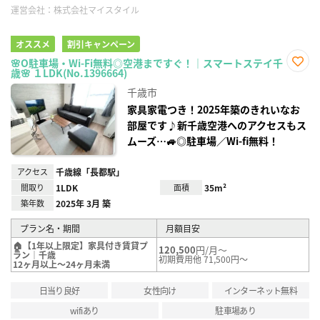
運営会社：
株式会社マイスタイル
オススメ
割引キャンペーン
🌸O駐車場・Wi-Fi無料◎空港まですぐ！｜スマートステイ千
歳🌸 １LDK(No.1396664)
お気
に入
千歳市
り登
録
家具家電つき！2025年築のきれいなお
部屋です♪新千歳空港へのアクセスもス
ムーズ…🚙◎駐車場／Wi-fi無料！
アクセス
千歳線「長都駅」
間取り
1LDK
面積
35m²
築年数
2025年 3月 築
プラン名・期間
月額目安
🏠【1年以上限定】家具付き賃貸プ
120,500
円/月～
ラン｜千歳
初期費用他 71,500円～
12ヶ月以上～24ヶ月未満
日当り良好
女性向け
インターネット無料
wifiあり
駐車場あり