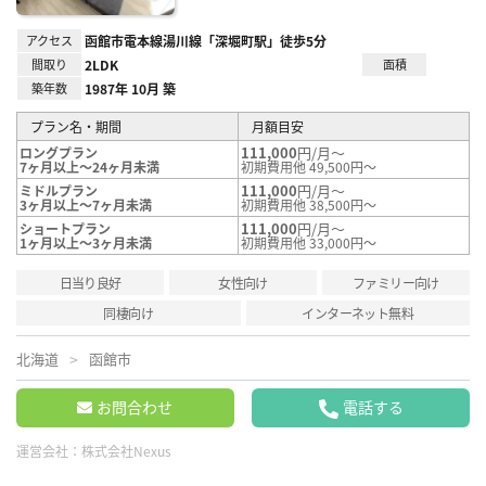
アクセス
函館市電本線湯川線「深堀町駅」徒歩5分
間取り
2LDK
面積
築年数
1987年 10月 築
プラン名・期間
月額目安
111,000
円/月～
ロングプラン
7ヶ月以上～24ヶ月未満
初期費用他 49,500円～
111,000
円/月～
ミドルプラン
3ヶ月以上～7ヶ月未満
初期費用他 38,500円～
111,000
円/月～
ショートプラン
1ヶ月以上～3ヶ月未満
初期費用他 33,000円～
日当り良好
女性向け
ファミリー向け
同棲向け
インターネット無料
北海道
函館市
お問合わせ
電話する
運営会社：
株式会社Nexus