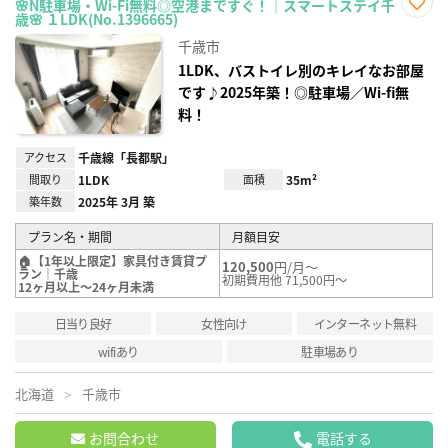
🌸N駐車場・Wi-Fi無料◎空港まですぐ！｜スマートステイ千
歳🌸 １LDK(No.1396665)
お気
に入
千歳市
り登
録
1LDK、バストイレ別のキレイなお部屋
です♪2025年築！◎駐車場／Wi-fi無
料！
アクセス
千歳線「長都駅」
間取り
1LDK
面積
35m²
築年数
2025年 3月 築
プラン名・期間
月額目安
🏠【1年以上限定】家具付き賃貸プ
120,500
円/月～
ラン｜千歳
初期費用他 71,500円～
12ヶ月以上～24ヶ月未満
日当り良好
女性向け
インターネット無料
wifiあり
駐車場あり
北海道
千歳市
お問合わせ
電話する