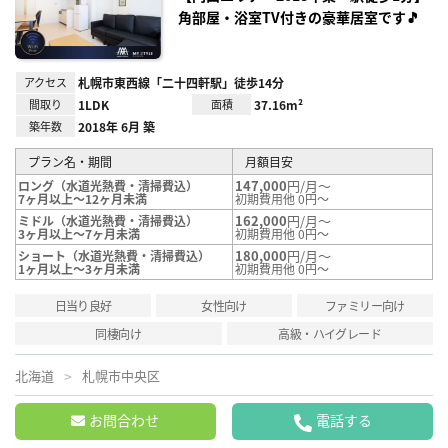
角部屋・浴室TV付きの豪華居室です🎵
アクセス
札幌市東西線「二十四軒駅」徒歩14分
間取り
1LDK
面積
37.16m²
築年数
2018年 6月 築
プラン名・期間
月額目安
147,000
円/月～
ロング（水道光熱費・清掃費込）
7ヶ月以上～12ヶ月未満
初期費用他 0円～
162,000
円/月～
ミドル（水道光熱費・清掃費込）
3ヶ月以上～7ヶ月未満
初期費用他 0円～
180,000
円/月～
ショート（水道光熱費・清掃費込）
1ヶ月以上～3ヶ月未満
初期費用他 0円～
日当り良好
女性向け
ファミリー向け
同棲向け
高級・ハイグレード
北海道
札幌市中央区
お問合わせ
電話する