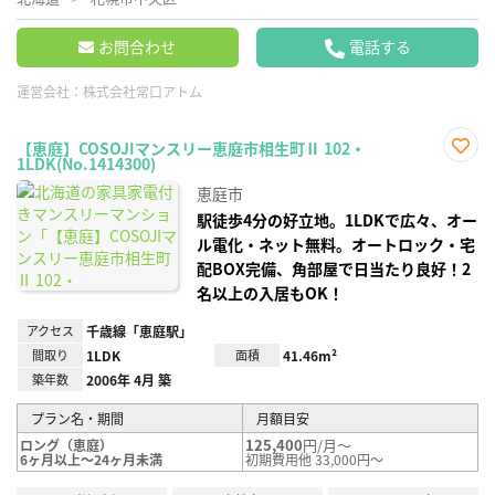
お問合わせ
電話する
運営会社：
株式会社常口アトム
【恵庭】COSOJIマンスリー恵庭市相生町Ⅱ 102・
1LDK(No.1414300)
お気
に入
恵庭市
り登
録
駅徒歩4分の好立地。1LDKで広々、オー
ル電化・ネット無料。オートロック・宅
配BOX完備、角部屋で日当たり良好！2
名以上の入居もOK！
アクセス
千歳線「恵庭駅」
間取り
1LDK
面積
41.46m²
築年数
2006年 4月 築
プラン名・期間
月額目安
125,400
円/月～
ロング（恵庭）
6ヶ月以上～24ヶ月未満
初期費用他 33,000円～