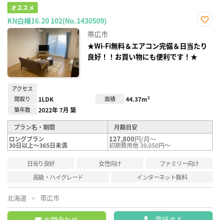
オススメ
KN白樺16.20 102(No.1430509)
お気
帯広市
に入
り登
★Wi-Fi無料＆エアコン完備＆日当たり
録
良好！！お買い物にも便利です！★
アクセス
間取り
1LDK
面積
44.37m²
築年数
2022年 7月 築
プラン名・期間
月額目安
127,800
円/月～
ロングプラン
30日以上～365日未満
初期費用他 39,050円～
日当り良好
女性向け
ファミリー向け
高級・ハイグレード
インターネット無料
北海道
帯広市
お問合わせ
電話する