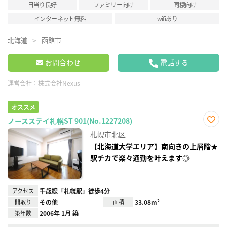
日当り良好
ファミリー向け
同棲向け
インターネット無料
wifiあり
北海道
函館市
お問合わせ
電話する
運営会社：
株式会社Nexus
オススメ
ノースステイ札幌ST 901(No.1227208)
お気
札幌市北区
に入
り登
【北海道大学エリア】南向きの上層階★
録
駅チカで楽々通勤を叶えます◎
アクセス
千歳線「札幌駅」徒歩4分
間取り
その他
面積
33.08m²
築年数
2006年 1月 築