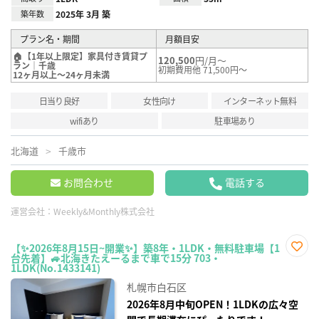
築年数
2025年 3月 築
プラン名・期間
月額目安
🏠【1年以上限定】家具付き賃貸プ
120,500
円/月～
ラン｜千歳
初期費用他 71,500円～
12ヶ月以上～24ヶ月未満
日当り良好
女性向け
インターネット無料
wifiあり
駐車場あり
北海道
千歳市
お問合わせ
電話する
運営会社：
Weekly&Monthly株式会社
【✨2026年8月15日~開業✨】築8年・1LDK・無料駐車場【1
台先着】🚙北海きたえーるまで車で15分 703・
お気
1LDK(No.1433141)
に入
り登
札幌市白石区
録
2026年8月中旬OPEN！1LDKの広々空