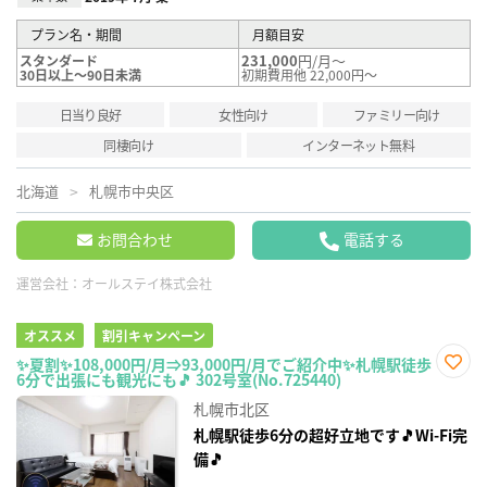
プラン名・期間
月額目安
231,000
円/月～
スタンダード
30日以上～90日未満
初期費用他 22,000円～
日当り良好
女性向け
ファミリー向け
同棲向け
インターネット無料
北海道
札幌市中央区
お問合わせ
電話する
運営会社：
オールステイ株式会社
オススメ
割引キャンペーン
✨夏割✨108,000円/月⇒93,000円/月でご紹介中✨札幌駅徒歩
6分で出張にも観光にも🎵 302号室(No.725440)
お気
に入
札幌市北区
り登
録
札幌駅徒歩6分の超好立地です🎵Wi-Fi完
備🎵