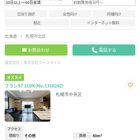
30日以上～90日未満
初期費用他 0円～
日当り良好
女性向け
同棲向け
駅近
インターネット無料
北海道
札幌市北区
お問合わせ
電話する
運営会社：
株式会社マイスタイル
オススメ
フランS7 1LDK(No.1318282)
お気
札幌市中央区
に入
り登
録
アクセス
間取り
その他
面積
40m²