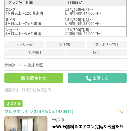
プラン名・期間
月額目安
134,700
円/月～
ロング
7ヶ月以上～12ヶ月未満
初期費用他 44,000円～
134,700
円/月～
ミドル
3ヶ月以上～7ヶ月未満
初期費用他 33,000円～
134,700
円/月～
ショート
1ヶ月以上～3ヶ月未満
初期費用他 22,000円～
日当り良好
女性向け
ファミリー向け
同棲向け
駅近
北海道
札幌市北区
お問合わせ
電話する
運営会社：
株式会社 賃貸生活
オススメ
マルクエレガンスⅢ 4A(No.1430511)
お気
帯広市
に入
り登
★Wi-Fi無料＆エアコン完備＆日当たり
録