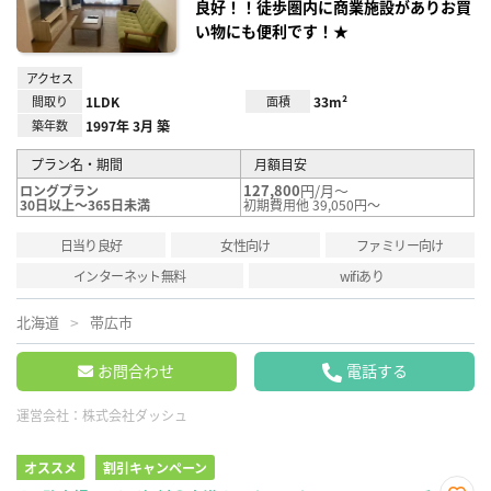
良好！！徒歩圏内に商業施設がありお買
い物にも便利です！★
アクセス
間取り
1LDK
面積
33m²
築年数
1997年 3月 築
プラン名・期間
月額目安
127,800
円/月～
ロングプラン
30日以上～365日未満
初期費用他 39,050円～
日当り良好
女性向け
ファミリー向け
インターネット無料
wifiあり
北海道
帯広市
お問合わせ
電話する
運営会社：
株式会社ダッシュ
オススメ
割引キャンペーン