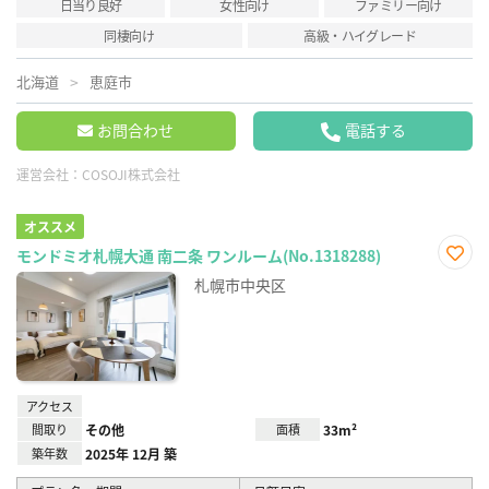
日当り良好
女性向け
ファミリー向け
同棲向け
高級・ハイグレード
北海道
恵庭市
お問合わせ
電話する
運営会社：
COSOJI株式会社
オススメ
モンドミオ札幌大通 南二条 ワンルーム(No.1318288)
お気
札幌市中央区
に入
り登
録
アクセス
間取り
その他
面積
33m²
築年数
2025年 12月 築