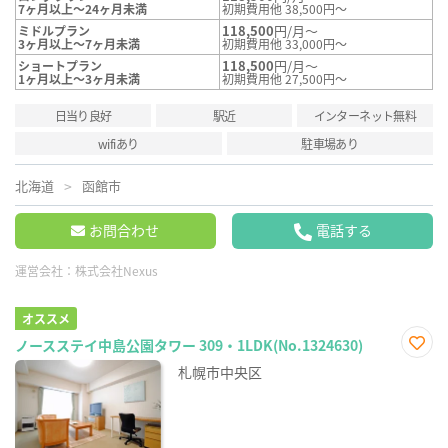
7ヶ月以上～24ヶ月未満
初期費用他 38,500円～
118,500
円/月～
ミドルプラン
3ヶ月以上～7ヶ月未満
初期費用他 33,000円～
118,500
円/月～
ショートプラン
1ヶ月以上～3ヶ月未満
初期費用他 27,500円～
日当り良好
駅近
インターネット無料
wifiあり
駐車場あり
北海道
函館市
お問合わせ
電話する
運営会社：
株式会社Nexus
オススメ
ノースステイ中島公園タワー 309・1LDK(No.1324630)
お気
札幌市中央区
に入
り登
録