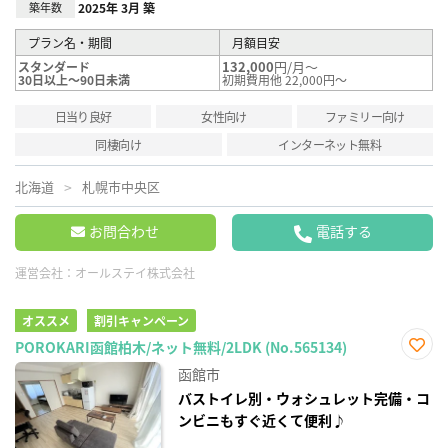
築年数
2025年 3月 築
プラン名・期間
月額目安
132,000
円/月～
スタンダード
30日以上～90日未満
初期費用他 22,000円～
日当り良好
女性向け
ファミリー向け
同棲向け
インターネット無料
北海道
札幌市中央区
お問合わせ
電話する
運営会社：
オールステイ株式会社
オススメ
割引キャンペーン
POROKARI函館柏木/ネット無料/2LDK (No.565134)
お気
函館市
に入
り登
バストイレ別・ウォシュレット完備・コ
録
ンビニもすぐ近くて便利♪