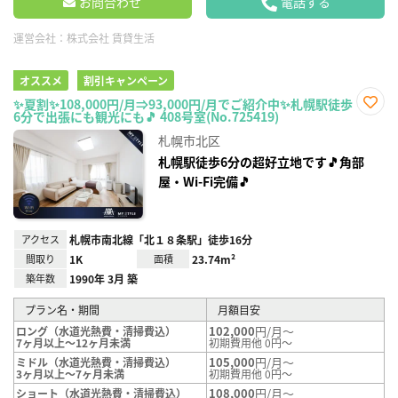
お問合わせ
電話する
運営会社：
株式会社 賃貸生活
オススメ
割引キャンペーン
✨夏割✨108,000円/月⇒93,000円/月でご紹介中✨札幌駅徒歩
6分で出張にも観光にも🎵 408号室(No.725419)
お気
に入
札幌市北区
り登
録
札幌駅徒歩6分の超好立地です🎵角部
屋・Wi-Fi完備🎵
アクセス
札幌市南北線「北１８条駅」徒歩16分
間取り
1K
面積
23.74m²
築年数
1990年 3月 築
プラン名・期間
月額目安
102,000
円/月～
ロング（水道光熱費・清掃費込）
7ヶ月以上～12ヶ月未満
初期費用他 0円～
105,000
円/月～
ミドル（水道光熱費・清掃費込）
3ヶ月以上～7ヶ月未満
初期費用他 0円～
108,000
円/月～
ショート（水道光熱費・清掃費込）