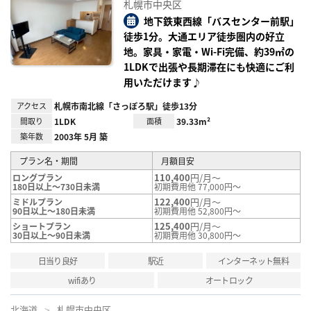
札幌市中央区
に入
り登
地下鉄東西線「バスセンター前駅」
録
徒歩1分。大通エリア徒歩圏内の好立
地。家具・家電・Wi-Fi完備、約39㎡の
1LDKで出張や長期滞在にも快適にご利
用いただけます♪
アクセス
札幌市南北線「さっぽろ駅」徒歩13分
間取り
1LDK
面積
39.33m²
築年数
2003年 5月 築
プラン名・期間
月額目安
110,400
円/月～
ロングプラン
180日以上～730日未満
初期費用他 77,000円～
122,400
円/月～
ミドルプラン
90日以上～180日未満
初期費用他 52,800円～
125,400
円/月～
ショートプラン
30日以上～90日未満
初期費用他 30,800円～
日当り良好
駅近
インターネット無料
wifiあり
オートロック
北海道
札幌市中央区