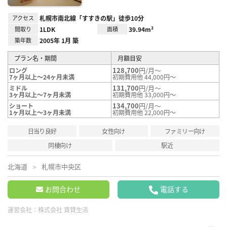
アクセス
札幌市南北線「すすきの駅」徒歩10分
間取り
1LDK
面積
39.94m²
築年数
2005年 1月 築
プラン名・期間
月額目安
128,700
円/月～
ロング
7ヶ月以上～24ヶ月未満
初期費用他 44,000円～
131,700
円/月～
ミドル
3ヶ月以上～7ヶ月未満
初期費用他 33,000円～
134,700
円/月～
ショート
1ヶ月以上～3ヶ月未満
初期費用他 22,000円～
日当り良好
女性向け
ファミリー向け
同棲向け
駅近
北海道
札幌市中央区
お問合わせ
電話する
運営会社：
株式会社 賃貸生活