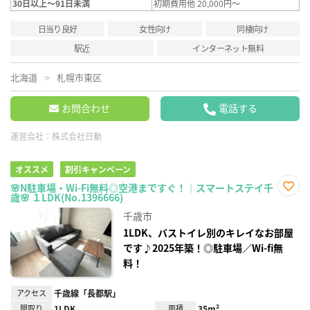
30日以上～91日未満
初期費用他 20,000円～
日当り良好
女性向け
同棲向け
駅近
インターネット無料
北海道
札幌市東区
お問合わせ
電話する
運営会社：
株式会社日動
オススメ
割引キャンペーン
🌸N駐車場・Wi-Fi無料◎空港まですぐ！｜スマートステイ千
歳🌸 １LDK(No.1396666)
お気
に入
千歳市
り登
録
1LDK、バストイレ別のキレイなお部屋
です♪2025年築！◎駐車場／Wi-fi無
料！
アクセス
千歳線「長都駅」
間取り
1LDK
面積
35m²