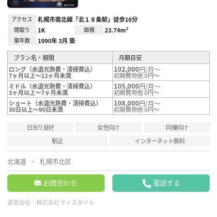
アクセス
札幌市南北線「北１８条駅」徒歩16分
間取り
1K
面積
23.74m²
築年数
1990年 3月 築
プラン名・期間
月額目安
102,000
円/月～
ロング（水道光熱費・清掃費込）
7ヶ月以上～12ヶ月未満
初期費用他 0円～
105,000
円/月～
ミドル（水道光熱費・清掃費込）
3ヶ月以上～7ヶ月未満
初期費用他 0円～
108,000
円/月～
ショート（水道光熱費・清掃費込）
30日以上～90日未満
初期費用他 0円～
日当り良好
女性向け
同棲向け
駅近
インターネット無料
北海道
札幌市北区
お問合わせ
電話する
運営会社：
株式会社マイスタイル