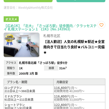
運営会社：
Weekly&Monthly株式会社
オススメ
【広め1K】「北大」「さっぽろ駅」徒歩圏内／クラッセステ
イ 札幌ステーション１ 《1K》(No.143963)
お気
に入
札幌市北区
り登
録
【法人歓迎】人気の札幌駅★駅近★全室
南向きで日当たり良好★バルコニー完備
★
アクセス
札幌市南北線「さっぽろ駅」徒歩5分
間取り
1K
面積
31m²
築年数
2000年 3月 築
プラン名・期間
月額目安
116,400
円/月～
ロングプラン
211日以上～366日未満
初期費用他 40,000円～
116,400
円/月～
ミドルプラン
91日以上～211日未満
初期費用他 33,000円～
122,400
円/月～
ショートプラン
30日以上～91日未満
初期費用他 20,000円～