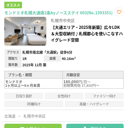
オススメ
モンドミオ札幌大通南2条byノースステイ 603(No.1393351)
お気
札幌市中央区
に入
り登
【大通エリア・2025年新築】広々LDK
録
＆大型収納付♪札幌都心を使いこなすハ
イグレード空間
アクセス
札幌市南北線「大通駅」徒歩6分
間取り
1R
面積
40.16m²
築年数
2025年 12月 築
プラン名・期間
月額目安
180,000
円/月～
モンドミオ
1ヶ月以上～6ヶ月未満
初期費用他 37,400円～
日当り良好
女性向け
ファミリー向け
同棲向け
高級・ハイグレード
北海道
札幌市中央区