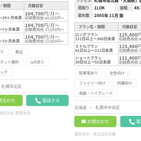
札幌市南北線「大通駅」徒
アクセス
・期間
月額目安
1LDK
48
間取り
面積
104,700
円/月～
2005年 11月 築
築年数
～24ヶ月未満
初期費用他 44,000円～
104,700
円/月～
プラン名・期間
月額目安
～7ヶ月未満
初期費用他 33,000円～
125,400
ロングプラン
104,700
円/月～
211日以上～366日未満
初期費用他 4
～3ヶ月未満
初期費用他 22,000円～
125,400
ミドルプラン
91日以上～211日未満
初期費用他 3
あり
駅近
131,400
ショートプラン
ーネット無料
wifiあり
30日以上～91日未満
初期費用他 2
ロック
駐車場あり
女性向け
ファミリー向け
同棲向け
札幌市北区
高級・ハイグレード
問合わせ
電話する
北海道
札幌市中央区
株式会社 賃貸生活
お問合わせ
電
運営会社：
株式会社日動