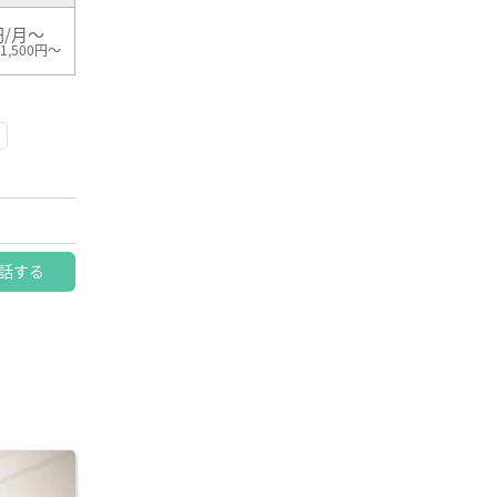
円/月～
1,500円～
話する