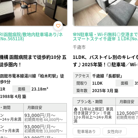
お気
ARI函館病院/敷地内駐車場あり/ネ
🌸N駐車場・Wi-Fi無料◎空港ま
に入
o.565118)
スマートステイ千歳🌸 １LDK(No.1
り登
録
千歳市
機構 函館病院まで徒歩約10分 五
1LDK、バストイレ別のキレイ
徒歩圏内！
す♪2025年築！◎駐車場／Wi-
函館市電本線湯川線「柏木町駅」徒
千歳線「長都駅」
アクセス
歩9分
1LDK
3
間取り
面積
1R
23.18m²
面積
2025年 3月 築
築年数
1988年 4月 築
プラン名・期間
月額目安
・期間
月額目安
🏠【1年以上限定】家具
120,500
付き賃貸プラン｜千歳
93,000
円/月～
ラン
12ヶ月以上～24ヶ月未
初期費用他 7
～24ヶ月未満
初期費用他 44,000円～
満
93,000
円/月～
ラン
～7ヶ月未満
初期費用他 33,000円～
駐車場あり
女性向け
93,000
円/月～
プラン