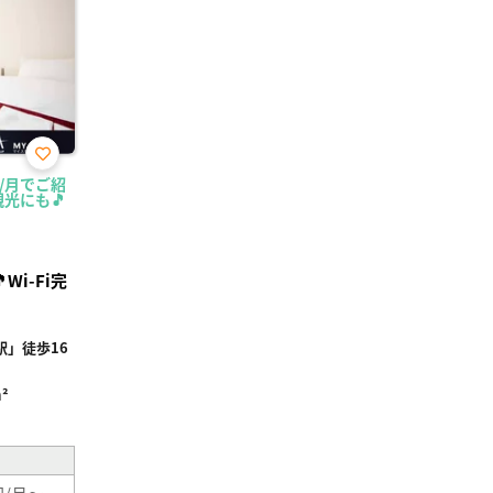
お気
円/月でご紹
に入
光にも🎵
り登
録
i-Fi完
」徒歩16
²