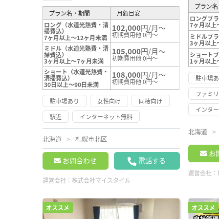
プラン名
プラン名・期間
月額目安
ロングプ
ロング（水道光熱費・清
7ヶ月以上
102,000
円/月～
掃費込）
初期費用他 0円～
ミドルプ
7ヶ月以上～12ヶ月未満
3ヶ月以上
ミドル（水道光熱費・清
105,000
円/月～
掃費込）
ショート
初期費用他 0円～
3ヶ月以上～7ヶ月未満
1ヶ月以上
ショート（水道光熱費・
108,000
円/月～
清掃費込）
駐車場
初期費用他 0円～
30日以上～90日未満
ファミ
駐車場あり
女性向け
同棲向け
インタ
駅近
インターネット無料
北海道
北海道
札幌市北区
お
お問合わせ
電話する
運営会社：
運営会社：
株式会社マイスタイル
オススメ
オススメ