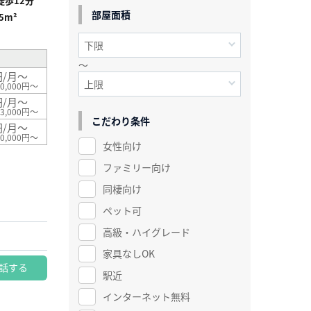
歩12分
部屋面積
.5m²
～
円/月～
0,000円～
円/月～
3,000円～
こだわり条件
円/月～
0,000円～
女性向け
ファミリー向け
同棲向け
ペット可
高級・ハイグレード
家具なしOK
話する
駅近
インターネット無料