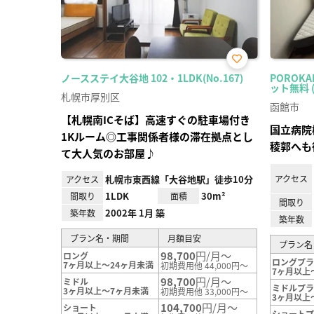
お気
ノースステイ大谷地 102・1LDK(No.167)
POROK
に入
ット無料 (N
り登
札幌市厚別区
録
函館市
【札幌南ICそば】高速すぐの駐車場付き
国立病院
1Kルーム◎工事関係者様の滞在拠点とし
稜郭へも
て大人気のお部屋♪
札幌市東西線「大谷地駅」徒歩10分
アクセス
アクセス
1LDK
30m²
間取り
面積
間取り
2002年 1月 築
築年数
築年数
プラン名・期間
月額目安
プラン名
98,700
円/月～
ロング
ロングプ
7ヶ月以上～24ヶ月未満
初期費用他 44,000円～
7ヶ月以上
98,700
円/月～
ミドル
ミドルプ
3ヶ月以上～7ヶ月未満
初期費用他 33,000円～
3ヶ月以上
104,700
円/月～
ショート
ショート