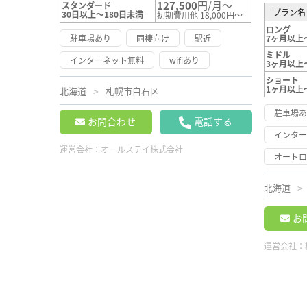
127,500
円/月～
スタンダード
プラン名
30日以上～180日未満
初期費用他 18,000円～
ロング
駐車場あり
同棲向け
駅近
7ヶ月以上
ミドル
インターネット無料
wifiあり
3ヶ月以上
ショート
1ヶ月以上
北海道
札幌市白石区
駐車場
お問合わせ
電話する
インタ
運営会社：
オールステイ株式会社
オート
北海道
お
運営会社：