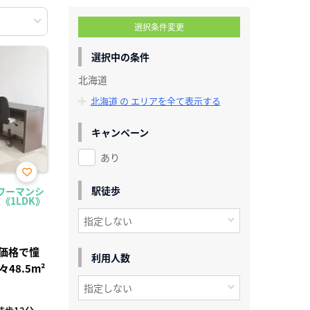
選択条件変更
選択中の条件
北海道
北海道 の エリアを全て表示する
キャンペーン
あり
お気
駅徒歩
ワーマンシ
に入
《1LDK》
り登
録
価格で憧
利用人数
8.5m²