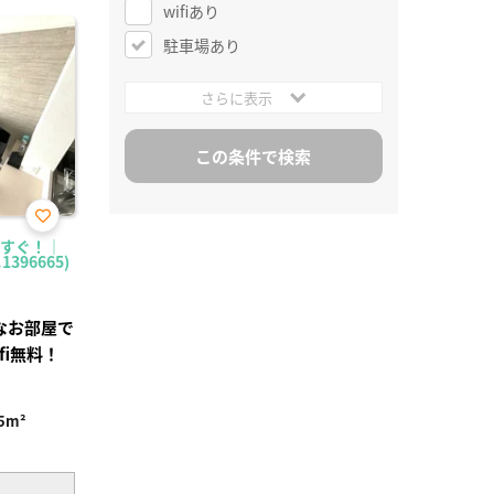
wifiあり
駐車場あり
さらに表示
お気
ですぐ！｜
に入
396665)
り登
録
なお部屋で
fi無料！
5m²