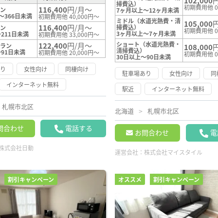
102,000
掃費込）
初期費用他 
116,400
円/月～
ラン
7ヶ月以上～12ヶ月未満
～366日未満
初期費用他 40,000円～
ミドル（水道光熱費・清
105,000
116,400
円/月～
掃費込）
ラン
初期費用他 
3ヶ月以上～7ヶ月未満
211日未満
初期費用他 33,000円～
ショート（水道光熱費・
122,400
円/月～
プラン
108,000
清掃費込）
～91日未満
初期費用他 20,000円～
初期費用他 
30日以上～90日未満
あり
女性向け
同棲向け
駐車場あり
女性向け
同
インターネット無料
駅近
インターネット無料
札幌市北区
北海道
札幌市北区
問合わせ
電話する
お問合わせ
電
株式会社日動
運営会社：
株式会社マイスタイル
割引キャンペーン
オススメ
割引キャンペーン