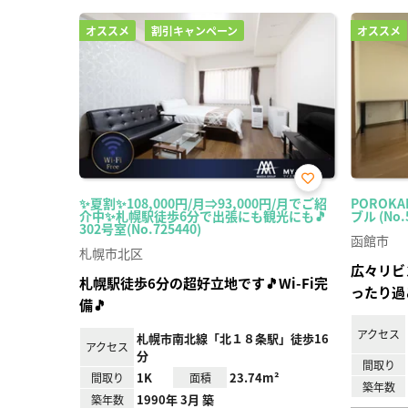
オススメ
割引キャンペーン
オススメ
お気
✨夏割✨108,000円/月⇒93,000円/月でご紹
POROK
に入
介中✨札幌駅徒歩6分で出張にも観光にも🎵
ブル (No.
り登
302号室(No.725440)
録
函館市
札幌市北区
広々リビ
札幌駅徒歩6分の超好立地です🎵Wi-Fi完
ったり過
備🎵
アクセス
札幌市南北線「北１８条駅」徒歩16
アクセス
分
間取り
1K
23.74m²
間取り
面積
築年数
1990年 3月 築
築年数