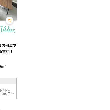
お気
ですぐ！｜
に入
396666)
り登
録
なお部屋で
fi無料！
5m²
円/月～
1,500円～