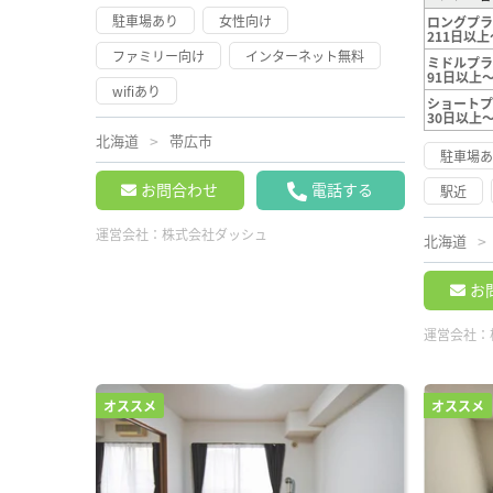
駐車場あり
女性向け
ロングプ
211日以上
ファミリー向け
インターネット無料
ミドルプ
91日以上～
wifiあり
ショート
30日以上
北海道
帯広市
駐車場
お問合わせ
電話する
駅近
運営会社：
株式会社ダッシュ
北海道
お
運営会社：
オススメ
オススメ