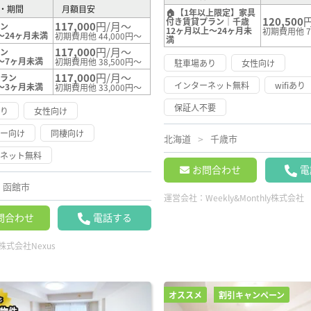
・期間
月額目安
🏠【1年以上限定】家具
120,500
付き賃貸プラン｜千歳
117,000
円/月～
ラン
12ヶ月以上～24ヶ月未
初期費用他 7
～24ヶ月未満
初期費用他 44,000円～
満
117,000
円/月～
ラン
～7ヶ月未満
初期費用他 38,500円～
駐車場あり
女性向け
117,000
円/月～
プラン
インターネット無料
wifiあり
～3ヶ月未満
初期費用他 33,000円～
保証人不要
あり
女性向け
リー向け
同棲向け
北海道
千歳市
ーネット無料
お問合わせ
電
函館市
運営会社：
Weekly&Monthly株式会社
問合わせ
電話する
株式会社Nexus
オススメ
割引キャンペーン