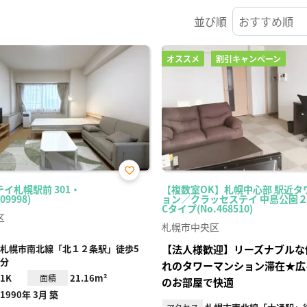
並び順
オススメ
割引キャンペーン
お気
イ札幌駅前 301・
【複数室OK】札幌中心部 駅近タ
に入
09998)
ョン／クラッセステイ 中島公園２
り登
Cタイプ(No.468510)
録
区
札幌市中央区
札幌市南北線「北１２条駅」徒歩5
【法人様歓迎】リーズナブルな
分
れのタワーマンション滞在★広々4
1K
21.16m²
面積
のお部屋で快適
1990年 3月 築