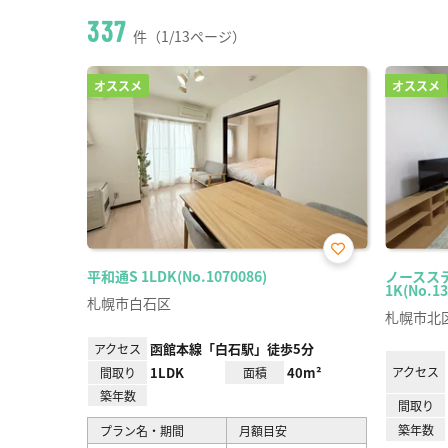
337
件（1/13ページ）
オススメ
オススメ
お気
平和通S 1LDK(No.1070086)
ノースステ
に入
1K(No.13
り登
札幌市白石区
録
札幌市北
函館本線「白石駅」徒歩5分
アクセス
1LDK
40m²
アクセス
間取り
面積
築年数
間取り
築年数
プラン名・期間
月額目安