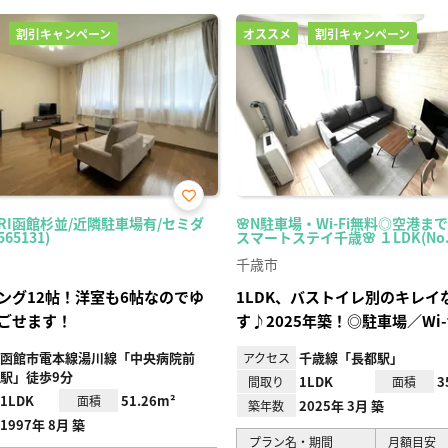
割引キャンペーン
オススメ
割引キャンペーン
お気
ARI函館杉並/近隣駐車場有/セミダ
🌸N駐車場・Wi-Fi無料◎空港ま
に入
565131)
スマートステイ千歳🌸 １LDK(No.1
り登
録
千歳市
ング12帖！洋室も6帖なのでゆ
1LDK、バストイレ別のキレイ
ごせます！
す♪2025年築！◎駐車場／Wi-
函館市電本線湯川線「中央病院前
千歳線「長都駅」
アクセス
駅」徒歩9分
1LDK
3
間取り
面積
1LDK
51.26m²
面積
2025年 3月 築
築年数
1997年 8月 築
プラン名・期間
月額目安