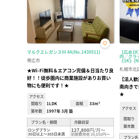
お気
マルクエレガンスⅢ 4A(No.1430511)
【広め1
に入
内／クラ
り登
帯広市
《1K》(No
録
札幌市北
★Wi-Fi無料＆エアコン完備＆日当たり良
好！！徒歩圏内に商業施設がありお買い
【法人歓
物にも便利です！★
南向きで
★
アクセス
1LDK
33m²
間取り
面積
アクセス
1997年 3月 築
築年数
間取り
プラン名・期間
月額目安
築年数
127,800
円/月～
ロングプラン
30日以上～365日未満
初期費用他 39,050円～
プラン名