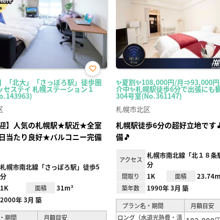
お気
K】「北大」「さっぽろ駅」徒歩圏
✨夏割✨108,000円/月⇒93,000
に入
ッセステイ 札幌ステーション１
介中✨札幌駅徒歩6分で出張にも観
り登
.143963)
304号室(No.361147)
録
区
札幌市北区
迎】人気の札幌駅★駅近★全室
札幌駅徒歩6分の超好立地です🎵W
日当たり良好★バルコニー完備
備🎵
札幌市南北線「北１８条駅
アクセス
分
札幌市南北線「さっぽろ駅」徒歩5
分
1K
23.74m
間取り
面積
1K
31m²
1990年 3月 築
面積
築年数
2000年 3月 築
プラン名・期間
月額目安
・期間
月額目安
ロング（水道光熱費・清