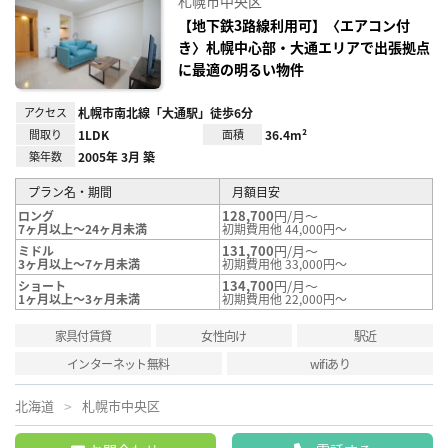
札幌市中央区
に入
り登
【地下鉄3路線利用可】〈エアコン付
録
き〉札幌中心部・大通エリアで出張拠点
に最適の明るい物件
アクセス
札幌市南北線「大通駅」徒歩6分
間取り
1LDK
面積
36.4m²
築年数
2005年 3月 築
プラン名・期間
月額目安
128,700
円/月～
ロング
7ヶ月以上～24ヶ月未満
初期費用他 44,000円～
131,700
円/月～
ミドル
3ヶ月以上～7ヶ月未満
初期費用他 33,000円～
134,700
円/月～
ショート
1ヶ月以上～3ヶ月未満
初期費用他 22,000円～
家具付賃貸
女性向け
駅近
インターネット無料
wifiあり
北海道
札幌市中央区