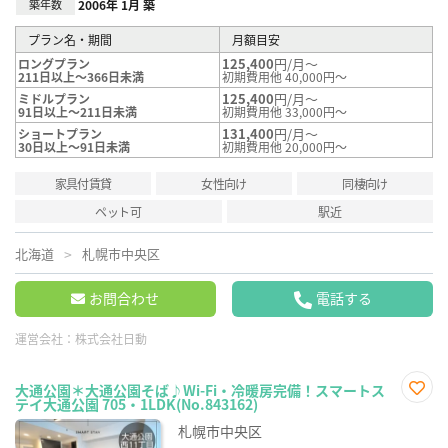
築年数
2006年 1月 築
プラン名・期間
月額目安
125,400
円/月～
ロングプラン
211日以上～366日未満
初期費用他 40,000円～
125,400
円/月～
ミドルプラン
91日以上～211日未満
初期費用他 33,000円～
131,400
円/月～
ショートプラン
30日以上～91日未満
初期費用他 20,000円～
家具付賃貸
女性向け
同棲向け
ペット可
駅近
北海道
札幌市中央区
お問合わせ
電話する
運営会社：
株式会社日動
大通公園＊大通公園そば♪Wi-Fi・冷暖房完備！スマートス
テイ大通公園 705・1LDK(No.843162)
お気
に入
札幌市中央区
り登