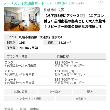
ノースステイ大通東サード 602・1DK(No.1018374)
お気
札幌市中央区
に入
り登
【地下鉄3線にアクセス◎】〈エアコン
録
付き〉長期出張の拠点として大人気物件
♪リピーター続出の快適なお部屋☆彡
アクセス
札幌市東西線「大通駅」徒歩9分
間取り
1DK
面積
38.28m²
築年数
2003年 2月 築
プラン名・期間
月額目安
128,700
円/月～
ロング
7ヶ月以上～24ヶ月未満
初期費用他 44,000円～
131,700
円/月～
ミドル
3ヶ月以上～7ヶ月未満
初期費用他 33,000円～
134,700
円/月～
ショート
1ヶ月以上～3ヶ月未満
初期費用他 22,000円～
家具付賃貸
女性向け
駅近
インターネット無料
wifiあり
北海道
札幌市中央区