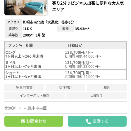
録
寄り2分♪ビジネス出張に便利な大人気
エリア
アクセス
札幌市南北線「大通駅」徒歩6分
間取り
1LDK
面積
35.93m²
築年数
2005年 3月 築
プラン名・期間
月額目安
128,700
円/月～
ロング
7ヶ月以上～24ヶ月未満
初期費用他 44,000円～
131,700
円/月～
ミドル
3ヶ月以上～7ヶ月未満
初期費用他 33,000円～
134,700
円/月～
ショート
1ヶ月以上～3ヶ月未満
初期費用他 22,000円～
家具付賃貸
女性向け
駅近
インターネット無料
wifiあり
北海道
札幌市中央区
お問合わせ
電話する