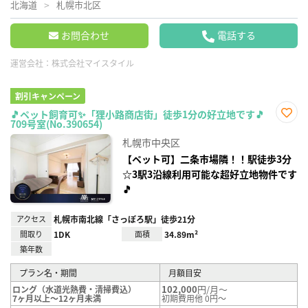
北海道
札幌市北区
お問合わせ
電話する
運営会社：
株式会社マイスタイル
割引キャンペーン
🎵ペット飼育可✨「狸小路商店街」徒歩1分の好立地です🎵
709号室(No.390654)
お気
に入
札幌市中央区
り登
録
【ペット可】二条市場隣！！駅徒歩3分
☆3駅3沿線利用可能な超好立地物件です
🎵
アクセス
札幌市南北線「さっぽろ駅」徒歩21分
間取り
1DK
面積
34.89m²
築年数
プラン名・期間
月額目安
102,000
円/月～
ロング（水道光熱費・清掃費込）
7ヶ月以上～12ヶ月未満
初期費用他 0円～