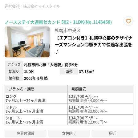
運営会社：
株式会社マイスタイル
ノースステイ大通東セカンド 502・1LDK(No.1146458)
お気
札幌市中央区
に入
り登
【エアコン付き】札幌中心部のデザイナ
録
ーズマンション◎駅チカで快適な出張を
♪
アクセス
札幌市南北線「大通駅」徒歩9分
間取り
1LDK
面積
37.18m²
築年数
2005年 9月 築
プラン名・期間
月額目安
128,700
円/月～
ロング
7ヶ月以上～24ヶ月未満
初期費用他 44,000円～
131,700
円/月～
ミドル
3ヶ月以上～7ヶ月未満
初期費用他 33,000円～
134,700
円/月～
ショート
1ヶ月以上～3ヶ月未満
初期費用他 22,000円～
家具付賃貸
女性向け
駅近