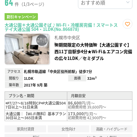
64
件（1/3ページ）
割引キャンペーン
大通公園＊大通公園そば♪Wi-Fi・冷暖房完備！スマートス
テイ大通公園 504・1LDK(No.866878)
お気
に入
札幌市中央区
り登
録
🌺期間限定の大特価🌺【大通公園すぐ】
西11丁目駅歩4分★Wi-Fi＆エアコン完備
の広々1LDK／セミダブル
アクセス
札幌市軌道線「中央区役所前駅」徒歩7分
間取り
1LDK
面積
32m²
築年数
2017年 9月 築
プラン名・期間
月額目安
86,600
円/月～
🍉7/27～8/16特別CP🍉大通公園504
7日以上～31日未満
初期費用他 39,600円～
173,000
円/月～
大通公園｜【Wi-Fi無料】基本プラン
30日以上～365日未満
初期費用他 42,900円～
家具付賃貸
女性向け
高級・ハイグレード