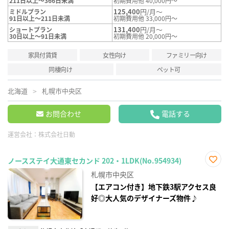
211日以上～366日未満
初期費用他 40,000円～
125,400
円/月～
ミドルプラン
91日以上～211日未満
初期費用他 33,000円～
131,400
円/月～
ショートプラン
30日以上～91日未満
初期費用他 20,000円～
家具付賃貸
女性向け
ファミリー向け
同棲向け
ペット可
北海道
札幌市中央区
お問合わせ
電話する
運営会社：
株式会社日動
ノースステイ大通東セカンド 202・1LDK(No.954934)
お気
札幌市中央区
に入
り登
【エアコン付き】地下鉄3駅アクセス良
録
好◎大人気のデザイナーズ物件♪