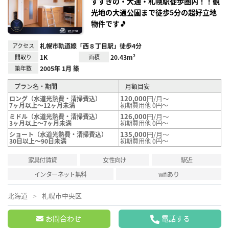
すすきの・大通・札幌駅徒歩圏内！！観
光地の大通公園まで徒歩5分の超好立地
物件です🎵
アクセス
札幌市軌道線「西８丁目駅」徒歩4分
間取り
1K
面積
20.43m²
築年数
2005年 1月 築
プラン名・期間
月額目安
120,000
円/月～
ロング（水道光熱費・清掃費込）
7ヶ月以上～12ヶ月未満
初期費用他 0円～
126,000
円/月～
ミドル（水道光熱費・清掃費込）
3ヶ月以上～7ヶ月未満
初期費用他 0円～
135,000
円/月～
ショート（水道光熱費・清掃費込）
30日以上～90日未満
初期費用他 0円～
家具付賃貸
女性向け
駅近
インターネット無料
wifiあり
北海道
札幌市中央区
お問合わせ
電話する