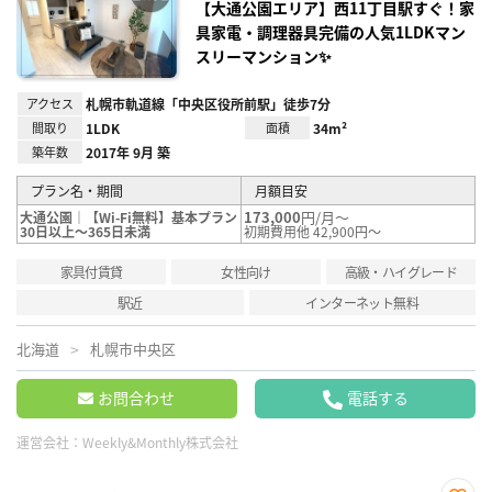
録
【大通公園エリア】西11丁目駅すぐ！家
具家電・調理器具完備の人気1LDKマン
スリーマンション✨
アクセス
札幌市軌道線「中央区役所前駅」徒歩7分
間取り
1LDK
面積
34m²
築年数
2017年 9月 築
プラン名・期間
月額目安
173,000
円/月～
大通公園｜【Wi-Fi無料】基本プラン
30日以上～365日未満
初期費用他 42,900円～
家具付賃貸
女性向け
高級・ハイグレード
駅近
インターネット無料
北海道
札幌市中央区
お問合わせ
電話する
運営会社：
Weekly&Monthly株式会社