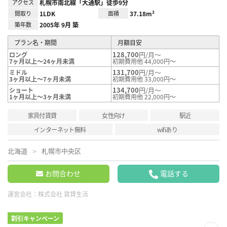
アクセス
札幌市南北線「大通駅」徒歩9分
間取り
1LDK
面積
37.18m²
築年数
2005年 9月 築
プラン名・期間
月額目安
128,700
円/月～
ロング
7ヶ月以上～24ヶ月未満
初期費用他 44,000円～
131,700
円/月～
ミドル
3ヶ月以上～7ヶ月未満
初期費用他 33,000円～
134,700
円/月～
ショート
1ヶ月以上～3ヶ月未満
初期費用他 22,000円～
家具付賃貸
女性向け
駅近
インターネット無料
wifiあり
北海道
札幌市中央区
お問合わせ
電話する
運営会社：
株式会社 賃貸生活
割引キャンペーン