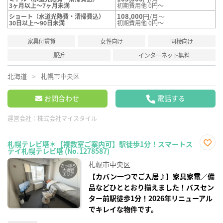
3ヶ月以上～7ヶ月未満
初期費用他 0円～
108,000
円/月～
ショート（水道光熱費・清掃費込）
30日以上～90日未満
初期費用他 0円～
家具付賃貸
女性向け
同棲向け
駅近
インターネット無料
北海道
札幌市中央区
お問合わせ
電話する
運営会社：
株式会社マイスタイル
札幌テレビ塔＊【複数室ご案内可】駅徒歩1分！スマートス
テイ札幌テレビ塔 (No.1278587)
お気
に入
札幌市中央区
り登
録
【カバン一つでご入居♪】家具家電／備
品などひととおり揃えました！バスセン
ター前駅徒歩1分！2026年リニューアル
でキレイな物件です。