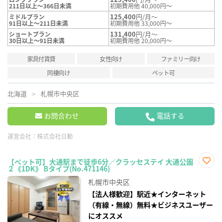
211日以上～366日未満
初期費用他 40,000円～
125,400
円/月～
ミドルプラン
91日以上～211日未満
初期費用他 33,000円～
131,400
円/月～
ショートプラン
30日以上～91日未満
初期費用他 20,000円～
家具付賃貸
女性向け
ファミリー向け
同棲向け
ペット可
北海道
札幌市中央区
お問合わせ
電話する
運営会社：
株式会社日動
【ペット可】大通駅まで徒歩6分／クラッセステイ 大通公園
２《1DK》 Bタイプ(No.471146)
お気
に入
札幌市中央区
り登
録
【法人様歓迎】駅近★インターネット
（有線・無線）無料★ビジネスユーザー
にオススメ