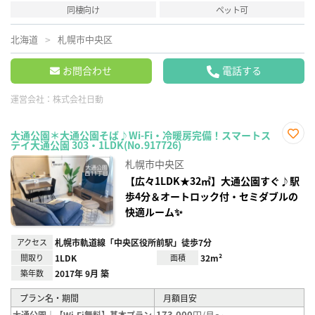
同棲向け
ペット可
北海道
札幌市中央区
お問合わせ
電話する
運営会社：
株式会社日動
大通公園＊大通公園そば♪Wi-Fi・冷暖房完備！スマートス
テイ大通公園 303・1LDK(No.917726)
お気
に入
札幌市中央区
り登
録
【広々1LDK★32㎡】大通公園すぐ♪駅
歩4分＆オートロック付・セミダブルの
快適ルーム✨
アクセス
札幌市軌道線「中央区役所前駅」徒歩7分
間取り
1LDK
面積
32m²
築年数
2017年 9月 築
プラン名・期間
月額目安
173,000
円/月～
大通公園｜【Wi-Fi無料】基本プラン