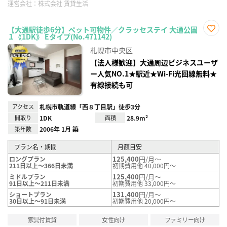
運営会社：
株式会社 賃貸生活
【大通駅徒歩6分】ペット可物件／クラッセステイ 大通公園
１《1DK》 Eタイプ(No.471142)
お気
に入
札幌市中央区
り登
録
【法人様歓迎】大通周辺ビジネスユーザ
ー人気NO.1★駅近★Wi-Fi光回線無料★
有線接続も可
アクセス
札幌市軌道線「西８丁目駅」徒歩3分
間取り
1DK
面積
28.9m²
築年数
2006年 1月 築
プラン名・期間
月額目安
125,400
円/月～
ロングプラン
211日以上～366日未満
初期費用他 40,000円～
125,400
円/月～
ミドルプラン
91日以上～211日未満
初期費用他 33,000円～
131,400
円/月～
ショートプラン
30日以上～91日未満
初期費用他 20,000円～
家具付賃貸
女性向け
ファミリー向け