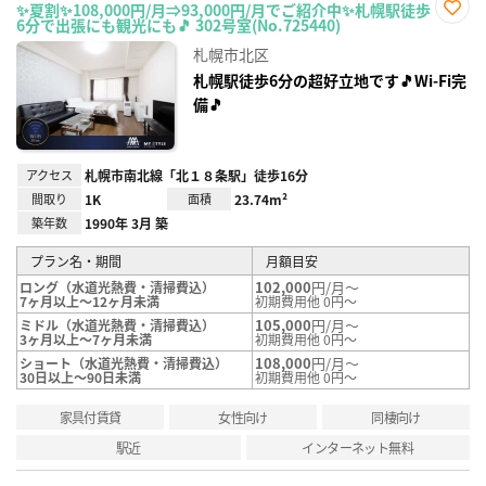
✨夏割✨108,000円/月⇒93,000円/月でご紹介中✨札幌駅徒歩
6分で出張にも観光にも🎵 302号室(No.725440)
お気
に入
札幌市北区
り登
録
札幌駅徒歩6分の超好立地です🎵Wi-Fi完
備🎵
アクセス
札幌市南北線「北１８条駅」徒歩16分
間取り
1K
面積
23.74m²
築年数
1990年 3月 築
プラン名・期間
月額目安
102,000
円/月～
ロング（水道光熱費・清掃費込）
7ヶ月以上～12ヶ月未満
初期費用他 0円～
105,000
円/月～
ミドル（水道光熱費・清掃費込）
3ヶ月以上～7ヶ月未満
初期費用他 0円～
108,000
円/月～
ショート（水道光熱費・清掃費込）
30日以上～90日未満
初期費用他 0円～
家具付賃貸
女性向け
同棲向け
駅近
インターネット無料