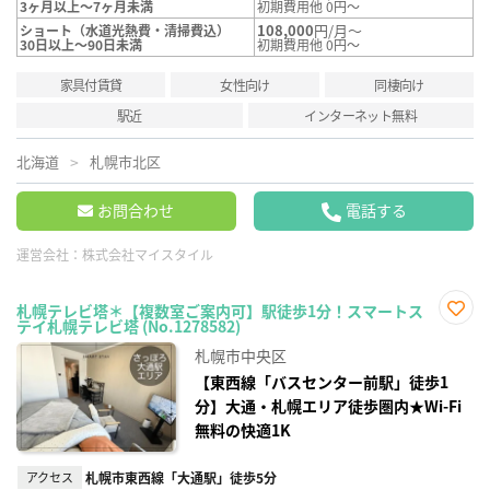
3ヶ月以上～7ヶ月未満
初期費用他 0円～
108,000
円/月～
ショート（水道光熱費・清掃費込）
30日以上～90日未満
初期費用他 0円～
家具付賃貸
女性向け
同棲向け
駅近
インターネット無料
北海道
札幌市北区
お問合わせ
電話する
運営会社：
株式会社マイスタイル
札幌テレビ塔＊【複数室ご案内可】駅徒歩1分！スマートス
テイ札幌テレビ塔 (No.1278582)
お気
に入
札幌市中央区
り登
録
【東西線「バスセンター前駅」徒歩1
分】大通・札幌エリア徒歩圏内★Wi-Fi
無料の快適1K
アクセス
札幌市東西線「大通駅」徒歩5分