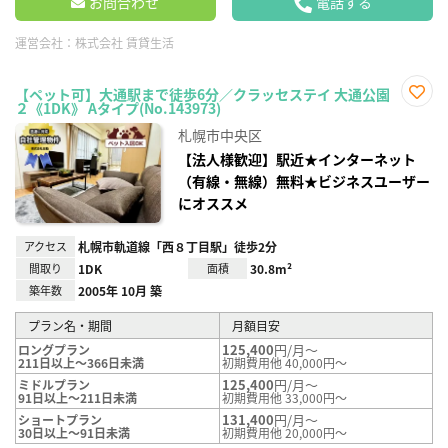
お問合わせ
電話する
運営会社：
株式会社 賃貸生活
【ペット可】大通駅まで徒歩6分／クラッセステイ 大通公園
２《1DK》 Aタイプ(No.143973)
お気
に入
札幌市中央区
り登
録
【法人様歓迎】駅近★インターネット
（有線・無線）無料★ビジネスユーザー
にオススメ
アクセス
札幌市軌道線「西８丁目駅」徒歩2分
間取り
1DK
面積
30.8m²
築年数
2005年 10月 築
プラン名・期間
月額目安
125,400
円/月～
ロングプラン
211日以上～366日未満
初期費用他 40,000円～
125,400
円/月～
ミドルプラン
91日以上～211日未満
初期費用他 33,000円～
131,400
円/月～
ショートプラン
30日以上～91日未満
初期費用他 20,000円～