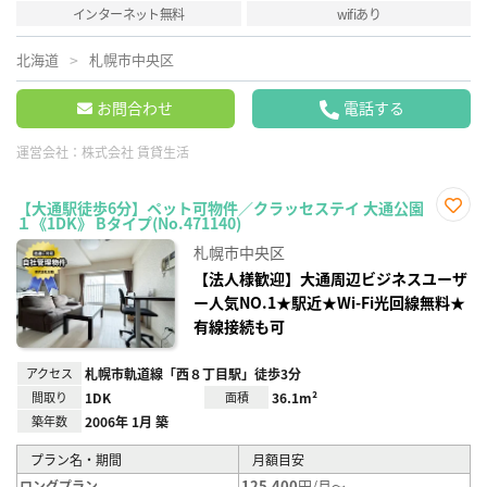
インターネット無料
wifiあり
北海道
札幌市中央区
お問合わせ
電話する
運営会社：
株式会社 賃貸生活
【大通駅徒歩6分】ペット可物件／クラッセステイ 大通公園
１《1DK》 Bタイプ(No.471140)
お気
に入
札幌市中央区
り登
録
【法人様歓迎】大通周辺ビジネスユーザ
ー人気NO.1★駅近★Wi-Fi光回線無料★
有線接続も可
アクセス
札幌市軌道線「西８丁目駅」徒歩3分
間取り
1DK
面積
36.1m²
築年数
2006年 1月 築
プラン名・期間
月額目安
125,400
円/月～
ロングプラン