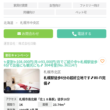
家具付賃貸
女性向け
ファミリー向け
同棲向け
ペット可
北海道
札幌市中央区
お問合わせ
電話する
運営会社：
株式会社日動
割引キャンペーン
✨夏割✨108,000円/月⇒93,000円/月でご紹介中✨札幌駅徒歩
6分で出張にも観光にも🎵 304号室(No.361147)
お気
に入
札幌市北区
り登
録
札幌駅徒歩6分の超好立地です🎵Wi-Fi完
備🎵
アクセス
札幌市南北線「北１８条駅」徒歩16分
間取り
1K
面積
23.74m²
築年数
1990年 3月 築