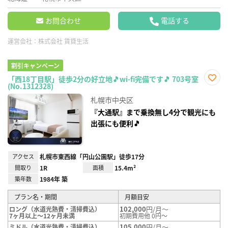
お問合わせ
電話する
運営会社：
株式会社 賃貸生活
割引キャンペーン
「西18丁目駅」徒歩2分の好立地🎵wi-fi完備です🎵 703号室
(No.1312328)
お気
に入
札幌市中央区
り登
録
『大通駅』まで乗換無し4分で観光にも
出張にも便利🎵
アクセス
札幌市東西線「円山公園駅」徒歩17分
間取り
1R
面積
15.4m²
築年数
1984年 築
プラン名・期間
月額目安
102,000
円/月～
ロング（水道光熱費・清掃費込）
7ヶ月以上～12ヶ月未満
初期費用他 0円～
105,000
円/月～
ミドル（水道光熱費・清掃費込）