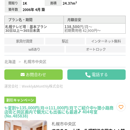
間取り
1K
面積
24.37m²
築年数
2006年 4月 築
プラン名・期間
月額目安
138,500
円/月～
札幌テレビ塔｜基本プラン
30日以上～365日未満
初期費用他 42,900円～
家具付賃貸
駅近
インターネット無料
wifiあり
オートロック
北海道
札幌市中央区
お問合わせ
電話する
運営会社：
Weekly&Monthly株式会社
割引キャンペーン
✨夏割✨135,000円/月⇒111,000円/月でご紹介中✨狸小路商
店街と同区画内で観光にも出張にも最適🎵 404号室
お気
(No.485838)
に入
り登
札幌市中央区
録