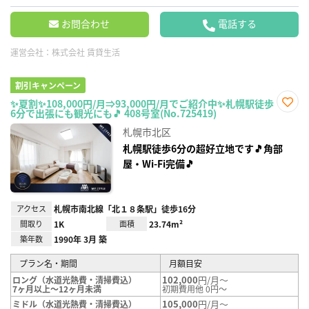
お問合わせ
電話する
運営会社：
株式会社 賃貸生活
割引キャンペーン
✨夏割✨108,000円/月⇒93,000円/月でご紹介中✨札幌駅徒歩
6分で出張にも観光にも🎵 408号室(No.725419)
お気
に入
札幌市北区
り登
録
札幌駅徒歩6分の超好立地です🎵角部
屋・Wi-Fi完備🎵
アクセス
札幌市南北線「北１８条駅」徒歩16分
間取り
1K
面積
23.74m²
築年数
1990年 3月 築
プラン名・期間
月額目安
102,000
円/月～
ロング（水道光熱費・清掃費込）
7ヶ月以上～12ヶ月未満
初期費用他 0円～
105,000
円/月～
ミドル（水道光熱費・清掃費込）