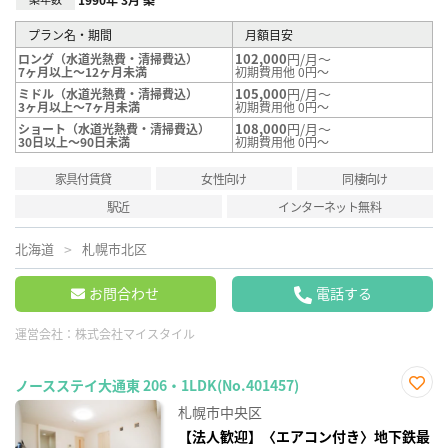
プラン名・期間
月額目安
102,000
円/月～
ロング（水道光熱費・清掃費込）
7ヶ月以上～12ヶ月未満
初期費用他 0円～
105,000
円/月～
ミドル（水道光熱費・清掃費込）
3ヶ月以上～7ヶ月未満
初期費用他 0円～
108,000
円/月～
ショート（水道光熱費・清掃費込）
30日以上～90日未満
初期費用他 0円～
家具付賃貸
女性向け
同棲向け
駅近
インターネット無料
北海道
札幌市北区
お問合わせ
電話する
運営会社：
株式会社マイスタイル
ノースステイ大通東 206・1LDK(No.401457)
お気
札幌市中央区
に入
り登
【法人歓迎】〈エアコン付き〉地下鉄最