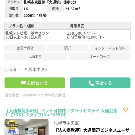
アクセス
札幌市東西線「大通駅」徒歩5分
間取り
1K
面積
24.37m²
築年数
2006年 4月 築
プラン名・期間
月額目安
138,500
円/月～
札幌テレビ塔｜基本プラン
30日以上～365日未満
初期費用他 42,900円～
家具付賃貸
駅近
インターネット無料
wifiあり
オートロック
北海道
札幌市中央区
お問合わせ
電話する
運営会社：
Weekly&Monthly株式会社
【大通駅徒歩6分】ペット可物件／クラッセステイ 大通公園
１《1DK》 Cタイプ(No.143974)
お気
に入
札幌市中央区
り登
録
【法人様歓迎】大通周辺ビジネスユーザ