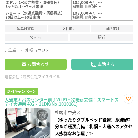
105,000
円/月～
ミドル（水道光熱費・清掃費込）
3ヶ月以上～7ヶ月未満
初期費用他 0円～
108,000
円/月～
ショート（水道光熱費・清掃費込）
30日以上～90日未満
初期費用他 0円～
家具付賃貸
女性向け
同棲向け
ペット可
駅近
北海道
札幌市中央区
お問合わせ
電話する
運営会社：
株式会社マイスタイル
割引キャンペーン
大通東＊バスセンター前♪Wi-Fi・冷暖房完備！スマートス
テイ大通東 402・1LDK(No.1010181)
お気
に入
札幌市中央区
り登
録
【ゆったりダブルベッド設置】駅徒歩2
分＆冷暖房完備！札幌・大通へのアクセ
ス抜群なお部屋♪✨