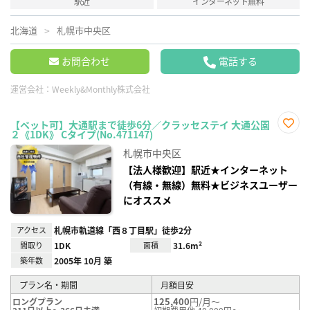
駅近
インターネット無料
北海道
札幌市中央区
お問合わせ
電話する
運営会社：
Weekly&Monthly株式会社
【ペット可】大通駅まで徒歩6分／クラッセステイ 大通公園
２《1DK》 Cタイプ(No.471147)
お気
に入
札幌市中央区
り登
録
【法人様歓迎】駅近★インターネット
（有線・無線）無料★ビジネスユーザー
にオススメ
アクセス
札幌市軌道線「西８丁目駅」徒歩2分
間取り
1DK
面積
31.6m²
築年数
2005年 10月 築
プラン名・期間
月額目安
125,400
円/月～
ロングプラン