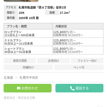
アクセス
札幌市軌道線「西８丁目駅」徒歩2分
間取り
1DK
面積
27.2m²
築年数
2005年 10月 築
プラン名・期間
月額目安
125,400
円/月～
ロングプラン
211日以上～366日未満
初期費用他 40,000円～
125,400
円/月～
ミドルプラン
91日以上～211日未満
初期費用他 33,000円～
131,400
円/月～
ショートプラン
30日以上～91日未満
初期費用他 20,000円～
家具付賃貸
女性向け
ファミリー向け
同棲向け
ペット可
北海道
札幌市中央区
お問合わせ
電話する
運営会社：
株式会社日動