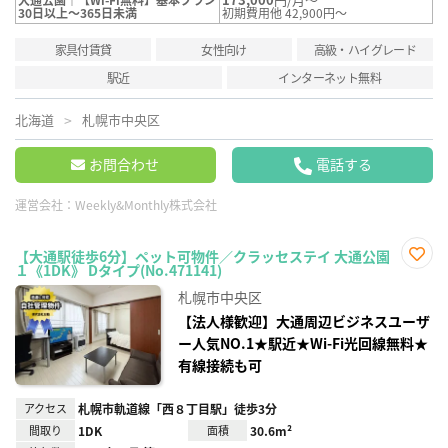
30日以上～365日未満
初期費用他 42,900円～
家具付賃貸
女性向け
高級・ハイグレード
駅近
インターネット無料
北海道
札幌市中央区
お問合わせ
電話する
運営会社：
Weekly&Monthly株式会社
【大通駅徒歩6分】ペット可物件／クラッセステイ 大通公園
１《1DK》 Dタイプ(No.471141)
お気
に入
札幌市中央区
り登
録
【法人様歓迎】大通周辺ビジネスユーザ
ー人気NO.1★駅近★Wi-Fi光回線無料★
有線接続も可
アクセス
札幌市軌道線「西８丁目駅」徒歩3分
間取り
1DK
面積
30.6m²