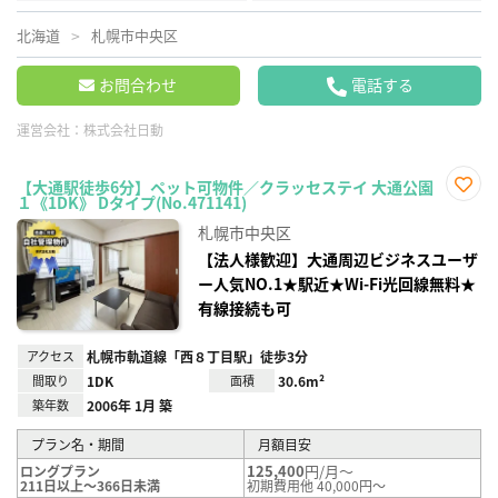
北海道
札幌市中央区
お問合わせ
電話する
運営会社：
株式会社日動
【大通駅徒歩6分】ペット可物件／クラッセステイ 大通公園
１《1DK》 Dタイプ(No.471141)
お気
に入
札幌市中央区
り登
録
【法人様歓迎】大通周辺ビジネスユーザ
ー人気NO.1★駅近★Wi-Fi光回線無料★
有線接続も可
アクセス
札幌市軌道線「西８丁目駅」徒歩3分
間取り
1DK
面積
30.6m²
築年数
2006年 1月 築
プラン名・期間
月額目安
125,400
円/月～
ロングプラン
211日以上～366日未満
初期費用他 40,000円～