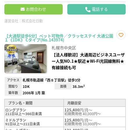
お問合わせ
電話する
運営会社：
株式会社日動
【大通駅徒歩6分】ペット可物件／クラッセステイ 大通公園
１《1DK》 Cタイプ(No.143974)
お気
に入
札幌市中央区
り登
録
【法人様歓迎】大通周辺ビジネスユーザ
ー人気NO.1★駅近★Wi-Fi光回線無料★
有線接続も可
アクセス
札幌市軌道線「西８丁目駅」徒歩3分
間取り
1DK
面積
38.3m²
築年数
2006年 1月 築
プラン名・期間
月額目安
125,400
円/月～
ロングプラン
211日以上～366日未満
初期費用他 40,000円～
125,400
円/月～
ミドルプラン
91日以上～211日未満
初期費用他 33,000円～