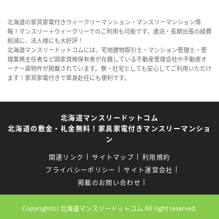
北海道の家具家電付きウィークリーマンション・マンスリーマンション情
報！マンスリー＋ウィークリーでのご利用も可能です。連泊・長期出張の経費
削減に、法人様にも大好評！
北海道マンスリードットコムには、宅地建物取引士・マンション管理士・管
理業務主任者など国家資格保有者が在籍している不動産管理会社や不動産オ
ーナー直物件が掲載されています。寮・社宅としても安心してご利用いただけ
ます！家具家電付きで単身赴任にも便利です。
北海道マンスリードットコム
北海道の敷金・礼金無料！家具家電付きマンスリーマンショ
ン
関連リンク
サイトマップ
利用規約
プライバシーポリシー
サイト運営会社
掲載のお問い合わせ
Copyright(c) 北海道マンスリードットコム.All right reserved.