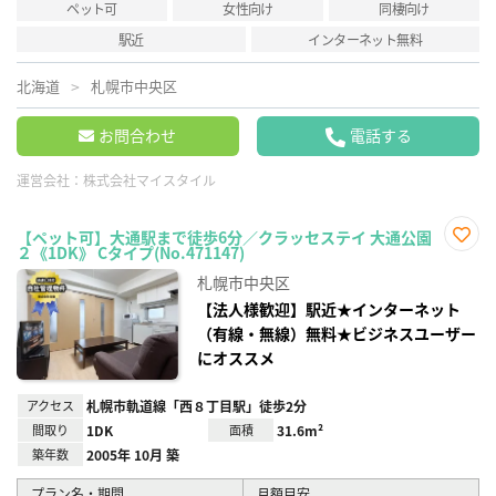
ペット可
女性向け
同棲向け
駅近
インターネット無料
北海道
札幌市中央区
お問合わせ
電話する
運営会社：
株式会社マイスタイル
【ペット可】大通駅まで徒歩6分／クラッセステイ 大通公園
２《1DK》 Cタイプ(No.471147)
お気
に入
札幌市中央区
り登
録
【法人様歓迎】駅近★インターネット
（有線・無線）無料★ビジネスユーザー
にオススメ
アクセス
札幌市軌道線「西８丁目駅」徒歩2分
間取り
1DK
面積
31.6m²
築年数
2005年 10月 築
プラン名・期間
月額目安