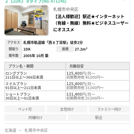
２《1DK》 Bタイプ(No.471146)
お気
に入
札幌市中央区
り登
録
【法人様歓迎】駅近★インターネット
（有線・無線）無料★ビジネスユーザー
にオススメ
アクセス
札幌市軌道線「西８丁目駅」徒歩2分
間取り
1DK
面積
27.2m²
築年数
2005年 10月 築
プラン名・期間
月額目安
125,400
円/月～
ロングプラン
211日以上～366日未満
初期費用他 40,000円～
125,400
円/月～
ミドルプラン
91日以上～211日未満
初期費用他 33,000円～
131,400
円/月～
ショートプラン
30日以上～91日未満
初期費用他 20,000円～
ペット可
女性向け
ファミリー向け
同棲向け
駅近
北海道
札幌市中央区