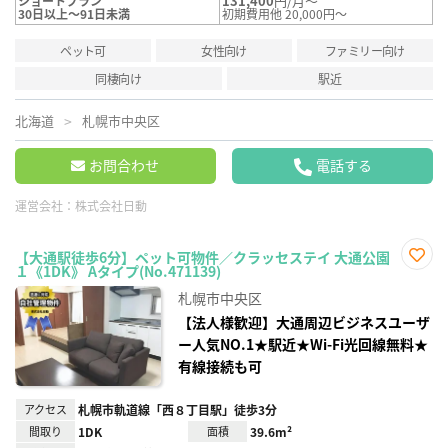
131,400
円/月～
ショートプラン
30日以上～91日未満
初期費用他 20,000円～
ペット可
女性向け
ファミリー向け
同棲向け
駅近
北海道
札幌市中央区
お問合わせ
電話する
運営会社：
株式会社日動
【大通駅徒歩6分】ペット可物件／クラッセステイ 大通公園
１《1DK》 Aタイプ(No.471139)
お気
に入
札幌市中央区
り登
録
【法人様歓迎】大通周辺ビジネスユーザ
ー人気NO.1★駅近★Wi-Fi光回線無料★
有線接続も可
アクセス
札幌市軌道線「西８丁目駅」徒歩3分
間取り
1DK
面積
39.6m²