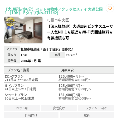
【大通駅徒歩6分】ペット可物件／クラッセステイ 大通公園
１《1DK》 Eタイプ(No.471142)
お気
に入
札幌市中央区
り登
録
【法人様歓迎】大通周辺ビジネスユーザ
ー人気NO.1★駅近★Wi-Fi光回線無料★
有線接続も可
アクセス
札幌市軌道線「西８丁目駅」徒歩3分
間取り
1DK
面積
28.9m²
築年数
2006年 1月 築
プラン名・期間
月額目安
125,400
円/月～
ロングプラン
211日以上～366日未満
初期費用他 40,000円～
125,400
円/月～
ミドルプラン
91日以上～211日未満
初期費用他 33,000円～
131,400
円/月～
ショートプラン
30日以上～91日未満
初期費用他 20,000円～
ペット可
女性向け
ファミリー向け
同棲向け
駅近