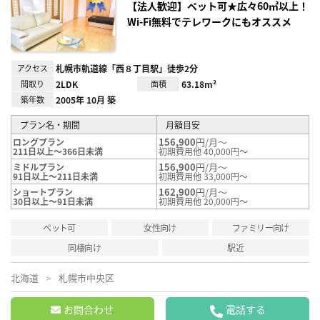
録
【法人歓迎】ペット可★広々60㎡以上！
Wi-Fi無料でテレワークにもオススメ
アクセス
札幌市軌道線「西８丁目駅」徒歩2分
間取り
2LDK
面積
63.18m²
築年数
2005年 10月 築
プラン名・期間
月額目安
156,900
円/月～
ロングプラン
211日以上～366日未満
初期費用他 40,000円～
156,900
円/月～
ミドルプラン
91日以上～211日未満
初期費用他 33,000円～
162,900
円/月～
ショートプラン
30日以上～91日未満
初期費用他 20,000円～
ペット可
女性向け
ファミリー向け
同棲向け
駅近
北海道
札幌市中央区
お問合わせ
電話する