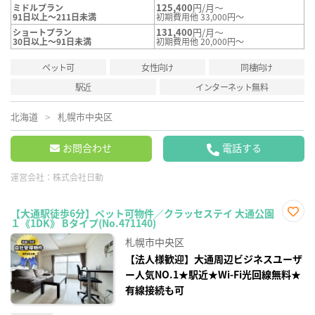
125,400
円/月～
ミドルプラン
91日以上～211日未満
初期費用他 33,000円～
131,400
円/月～
ショートプラン
30日以上～91日未満
初期費用他 20,000円～
ペット可
女性向け
同棲向け
駅近
インターネット無料
北海道
札幌市中央区
お問合わせ
電話する
運営会社：
株式会社日動
【大通駅徒歩6分】ペット可物件／クラッセステイ 大通公園
１《1DK》 Bタイプ(No.471140)
お気
に入
札幌市中央区
り登
録
【法人様歓迎】大通周辺ビジネスユーザ
ー人気NO.1★駅近★Wi-Fi光回線無料★
有線接続も可