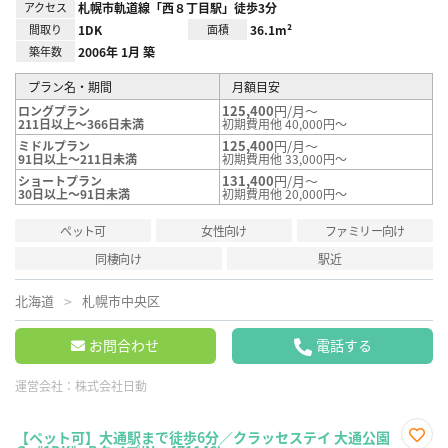
アクセス
札幌市軌道線「西８丁目駅」徒歩3分
間取り
1DK
面積
36.1m²
築年数
2006年 1月 築
プラン名・期間
月額目安
125,400
円/月～
ロングプラン
211日以上～366日未満
初期費用他 40,000円～
125,400
円/月～
ミドルプラン
91日以上～211日未満
初期費用他 33,000円～
131,400
円/月～
ショートプラン
30日以上～91日未満
初期費用他 20,000円～
ペット可
女性向け
ファミリー向け
同棲向け
駅近
北海道
札幌市中央区
お問合わせ
電話する
運営会社：
株式会社日動
【ペット可】大通駅まで徒歩6分／クラッセステイ 大通公園