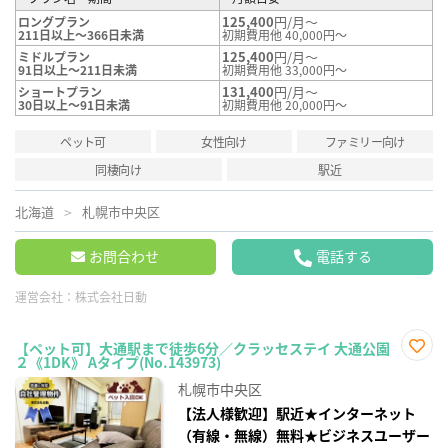
125,400
円/月～
ロングプラン
211日以上～366日未満
初期費用他 40,000円～
125,400
円/月～
ミドルプラン
91日以上～211日未満
初期費用他 33,000円～
131,400
円/月～
ショートプラン
30日以上～91日未満
初期費用他 20,000円～
ペット可
女性向け
ファミリー向け
同棲向け
駅近
北海道
札幌市中央区
お問合わせ
電話する
運営会社：
株式会社日動
【ペット可】大通駅まで徒歩6分／クラッセステイ 大通公園
２《1DK》 Aタイプ(No.143973)
お気
に入
札幌市中央区
り登
録
【法人様歓迎】駅近★インターネット
（有線・無線）無料★ビジネスユーザー