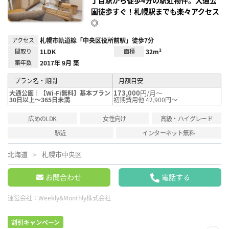
園徒歩すぐ！札幌駅までも楽々アクセス
◎
アクセス
札幌市軌道線「中央区役所前駅」徒歩7分
間取り
1LDK
面積
32m²
築年数
2017年 9月 築
プラン名・期間
月額目安
173,000
円/月～
大通公園｜【Wi-Fi無料】基本プラン
30日以上～365日未満
初期費用他 42,900円～
広めのLDK
女性向け
高級・ハイグレード
駅近
インターネット無料
北海道
札幌市中央区
お問合わせ
電話する
運営会社：
Weekly&Monthly株式会社
割引キャンペーン