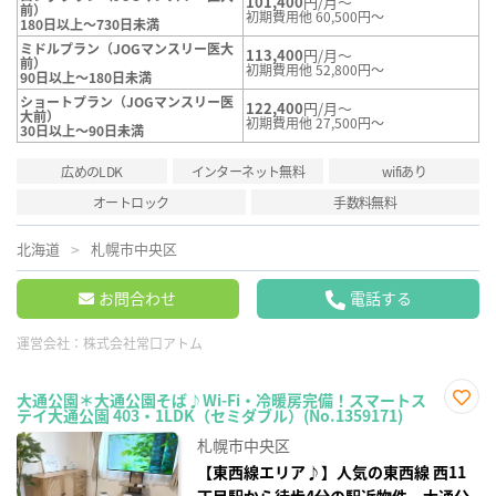
101,400
円/月～
前）
初期費用他 60,500円～
180日以上～730日未満
ミドルプラン（JOGマンスリー医大
113,400
円/月～
前）
初期費用他 52,800円～
90日以上～180日未満
ショートプラン（JOGマンスリー医
122,400
円/月～
大前）
初期費用他 27,500円～
30日以上～90日未満
広めのLDK
インターネット無料
wifiあり
オートロック
手数料無料
北海道
札幌市中央区
お問合わせ
電話する
運営会社：
株式会社常口アトム
大通公園＊大通公園そば♪Wi-Fi・冷暖房完備！スマートス
テイ大通公園 403・1LDK（セミダブル）(No.1359171)
お気
に入
札幌市中央区
り登
録
【東西線エリア♪】人気の東西線 西11
丁目駅から徒歩4分の駅近物件。大通公