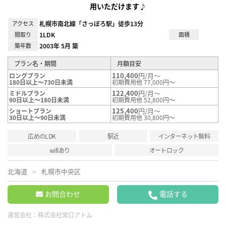
用いただけます♪
アクセス
札幌市南北線「さっぽろ駅」徒歩13分
間取り
1LDK
面積
築年数
2003年 5月 築
プラン名・期間
月額目安
110,400
円/月～
ロングプラン
180日以上～730日未満
初期費用他 77,000円～
122,400
円/月～
ミドルプラン
90日以上～180日未満
初期費用他 52,800円～
125,400
円/月～
ショートプラン
30日以上～90日未満
初期費用他 30,800円～
広めのLDK
駅近
インターネット無料
wifiあり
オートロック
北海道
札幌市中央区
お問合わせ
電話する
運営会社：
株式会社常口アトム