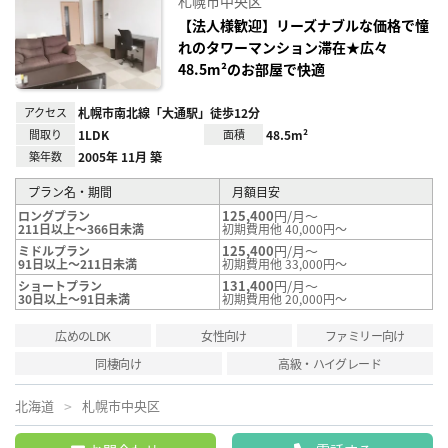
札幌市中央区
り登
録
【法人様歓迎】リーズナブルな価格で憧
れのタワーマンション滞在★広々
48.5m²のお部屋で快適
アクセス
札幌市南北線「大通駅」徒歩12分
間取り
1LDK
面積
48.5m²
築年数
2005年 11月 築
プラン名・期間
月額目安
125,400
円/月～
ロングプラン
211日以上～366日未満
初期費用他 40,000円～
125,400
円/月～
ミドルプラン
91日以上～211日未満
初期費用他 33,000円～
131,400
円/月～
ショートプラン
30日以上～91日未満
初期費用他 20,000円～
広めのLDK
女性向け
ファミリー向け
同棲向け
高級・ハイグレード
北海道
札幌市中央区