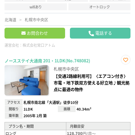
wifiあり
オートロック
北海道
札幌市中央区
お問合わせ
電話する
運営会社：
株式会社常口アトム
ノースステイ大通南 201・1LDK(No.748082)
お気
札幌市中央区
に入
り登
【交通2路線利用可】〈エアコン付き〉
録
市電・地下鉄双方使える好立地♪観光拠
点に最適の物件
アクセス
札幌市南北線「大通駅」徒歩10分
間取り
1LDK
面積
40.34m²
築年数
2005年 2月 築
プラン名・期間
月額目安
128,700
円/月～
ロング