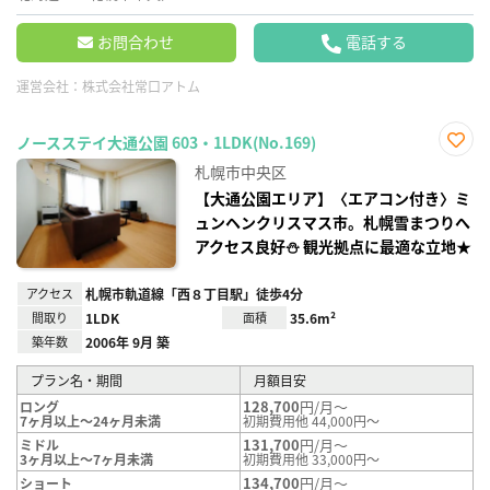
お問合わせ
電話する
運営会社：
株式会社常口アトム
ノースステイ大通公園 603・1LDK(No.169)
お気
札幌市中央区
に入
り登
【大通公園エリア】〈エアコン付き〉ミ
録
ュンヘンクリスマス市。札幌雪まつりへ
アクセス良好⛄ 観光拠点に最適な立地★
アクセス
札幌市軌道線「西８丁目駅」徒歩4分
間取り
1LDK
面積
35.6m²
築年数
2006年 9月 築
プラン名・期間
月額目安
128,700
円/月～
ロング
7ヶ月以上～24ヶ月未満
初期費用他 44,000円～
131,700
円/月～
ミドル
3ヶ月以上～7ヶ月未満
初期費用他 33,000円～
134,700
円/月～
ショート