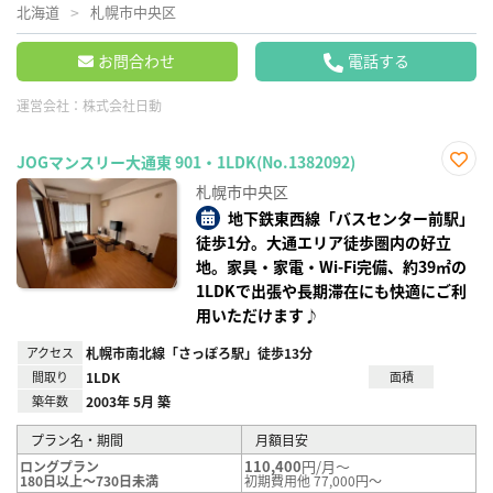
北海道
札幌市中央区
お問合わせ
電話する
運営会社：
株式会社日動
JOGマンスリー大通東 901・1LDK(No.1382092)
お気
札幌市中央区
に入
り登
地下鉄東西線「バスセンター前駅」
録
徒歩1分。大通エリア徒歩圏内の好立
地。家具・家電・Wi-Fi完備、約39㎡の
1LDKで出張や長期滞在にも快適にご利
用いただけます♪
アクセス
札幌市南北線「さっぽろ駅」徒歩13分
間取り
1LDK
面積
築年数
2003年 5月 築
プラン名・期間
月額目安
110,400
円/月～
ロングプラン
180日以上～730日未満
初期費用他 77,000円～