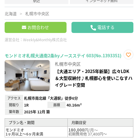
駅近
インターネット無料
北海道
札幌市中央区
お問合わせ
電話する
運営会社：
Weekly&Monthly株式会社
モンドミオ札幌大通南2条byノースステイ 603(No.1393351)
お気
札幌市中央区
に入
り登
【大通エリア・2025年新築】広々LDK
録
＆大型収納付♪札幌都心を使いこなすハ
イグレード空間
アクセス
札幌市南北線「大通駅」徒歩6分
間取り
1R
面積
40.16m²
築年数
2025年 12月 築
プラン名・期間
月額目安
180,000
円/月～
モンドミオ
1ヶ月以上～6ヶ月未満
初期費用他 37,400円～