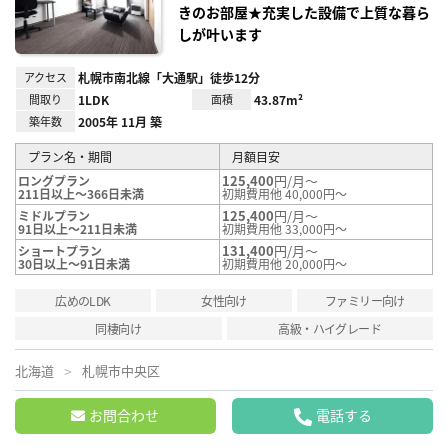
きのお部屋★充実した設備で上質な暮ら
しが叶います
アクセス
札幌市南北線「大通駅」徒歩12分
間取り
1LDK
面積
43.87m²
築年数
2005年 11月 築
プラン名・期間
月額目安
125,400
円/月～
ロングプラン
211日以上～366日未満
初期費用他 40,000円～
125,400
円/月～
ミドルプラン
91日以上～211日未満
初期費用他 33,000円～
131,400
円/月～
ショートプラン
30日以上～91日未満
初期費用他 20,000円～
広めのLDK
女性向け
ファミリー向け
同棲向け
高級・ハイグレード
北海道
札幌市中央区
お問合わせ
電話する