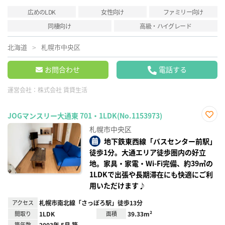
広めのLDK
女性向け
ファミリー向け
同棲向け
高級・ハイグレード
北海道
札幌市中央区
お問合わせ
電話する
運営会社：
株式会社 賃貸生活
JOGマンスリー大通東 701・1LDK(No.1153973)
お気
札幌市中央区
に入
り登
地下鉄東西線「バスセンター前駅」
録
徒歩1分。大通エリア徒歩圏内の好立
地。家具・家電・Wi-Fi完備、約39㎡の
1LDKで出張や長期滞在にも快適にご利
用いただけます♪
アクセス
札幌市南北線「さっぽろ駅」徒歩13分
間取り
1LDK
面積
39.33m²
築年数
2003年 5月 築