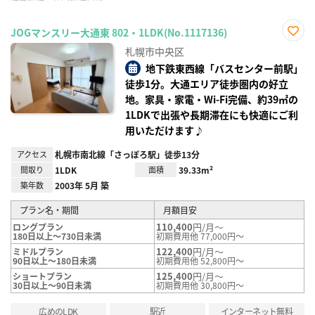
JOGマンスリー大通東 802・1LDK(No.1117136)
お気
札幌市中央区
に入
り登
地下鉄東西線「バスセンター前駅」
録
徒歩1分。大通エリア徒歩圏内の好立
地。家具・家電・Wi-Fi完備、約39㎡の
1LDKで出張や長期滞在にも快適にご利
用いただけます♪
アクセス
札幌市南北線「さっぽろ駅」徒歩13分
間取り
1LDK
面積
39.33m²
築年数
2003年 5月 築
プラン名・期間
月額目安
110,400
円/月～
ロングプラン
180日以上～730日未満
初期費用他 77,000円～
122,400
円/月～
ミドルプラン
90日以上～180日未満
初期費用他 52,800円～
125,400
円/月～
ショートプラン
30日以上～90日未満
初期費用他 30,800円～
広めのLDK
駅近
インターネット無料