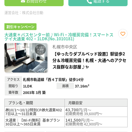
お問合わせ
電話する
運営会社：
株式会社日動
割引キャンペーン
大通東＊バスセンター前♪Wi-Fi・冷暖房完備！スマートス
テイ大通東 402・1LDK(No.1010181)
お気
に入
札幌市中央区
り登
録
【ゆったりダブルベッド設置】駅徒歩2
分＆冷暖房完備！札幌・大通へのアクセ
ス抜群なお部屋♪✨
アクセス
札幌市軌道線「西４丁目駅」徒歩14分
間取り
1LDK
面積
37.16m²
築年数
2003年 3月 築
プラン名・期間
月額目安
43,700
円/月～
🎁10/1～10/12特別CP🎁大通東402
7日以上～31日未満
初期費用他 39,600円～
141,500
円/月～
大通東｜【Wi-Fi無料】基本プラン
30日以上～365日未満
初期費用他 42,900円～