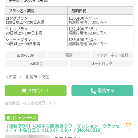
プラン名・期間
月額目安
110,400
円/月～
ロングプラン
180日以上～730日未満
初期費用他 77,000円～
122,400
円/月～
ミドルプラン
90日以上～180日未満
初期費用他 52,800円～
125,400
円/月～
ショートプラン
30日以上～90日未満
初期費用他 30,800円～
広めのLDK
駅近
インターネット無料
wifiあり
オートロック
北海道
札幌市中央区
お問合わせ
電話する
運営会社：
株式会社常口アトム
割引キャンペーン
【複数室OK】札幌中心部 駅近タワーマンション／クラッセ
ステイ 中島公園２《1LDK》 Cタイプ(No.468510)
お気
に入