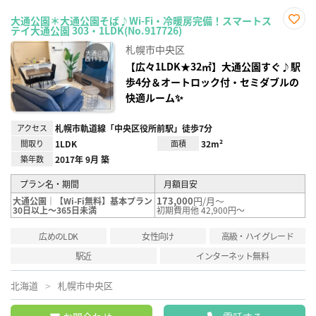
大通公園＊大通公園そば♪Wi-Fi・冷暖房完備！スマートス
テイ大通公園 303・1LDK(No.917726)
お気
に入
札幌市中央区
り登
録
【広々1LDK★32㎡】大通公園すぐ♪駅
歩4分＆オートロック付・セミダブルの
快適ルーム✨
アクセス
札幌市軌道線「中央区役所前駅」徒歩7分
間取り
1LDK
面積
32m²
築年数
2017年 9月 築
プラン名・期間
月額目安
173,000
円/月～
大通公園｜【Wi-Fi無料】基本プラン
30日以上～365日未満
初期費用他 42,900円～
広めのLDK
女性向け
高級・ハイグレード
駅近
インターネット無料
北海道
札幌市中央区