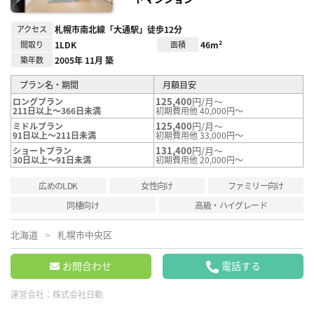
アクセス
札幌市南北線「大通駅」徒歩12分
間取り
1LDK
面積
46m²
築年数
2005年 11月 築
プラン名・期間
月額目安
125,400
円/月～
ロングプラン
211日以上～366日未満
初期費用他 40,000円～
125,400
円/月～
ミドルプラン
91日以上～211日未満
初期費用他 33,000円～
131,400
円/月～
ショートプラン
30日以上～91日未満
初期費用他 20,000円～
広めのLDK
女性向け
ファミリー向け
同棲向け
高級・ハイグレード
北海道
札幌市中央区
お問合わせ
電話する
運営会社：
株式会社日動