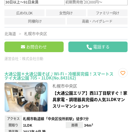
30日以上～91日未満
初期費用他 20,000円～
広めのLDK
女性向け
ファミリー向け
同棲向け
高級・ハイグレード
北海道
札幌市中央区
お問合わせ
電話する
運営会社：
株式会社日動
大通公園＊大通公園そば♪Wi-Fi・冷暖房完備！スマートス
テイ大通公園 705・1LDK(No.843162)
お気
に入
札幌市中央区
り登
録
【大通公園エリア】西11丁目駅すぐ！家
具家電・調理器具完備の人気1LDKマン
スリーマンション✨
アクセス
札幌市軌道線「中央区役所前駅」徒歩7分
間取り
1LDK
面積
34m²
築年数
2017年 9月 築