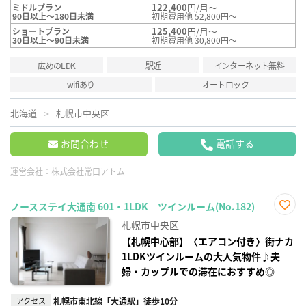
122,400
円/月～
ミドルプラン
90日以上～180日未満
初期費用他 52,800円～
125,400
円/月～
ショートプラン
30日以上～90日未満
初期費用他 30,800円～
広めのLDK
駅近
インターネット無料
wifiあり
オートロック
北海道
札幌市中央区
お問合わせ
電話する
運営会社：
株式会社常口アトム
ノースステイ大通南 601・1LDK ツインルーム(No.182)
お気
札幌市中央区
に入
り登
【札幌中心部】〈エアコン付き〉街ナカ
録
1LDKツインルームの大人気物件♪夫
婦・カップルでの滞在におすすめ◎
アクセス
札幌市南北線「大通駅」徒歩10分