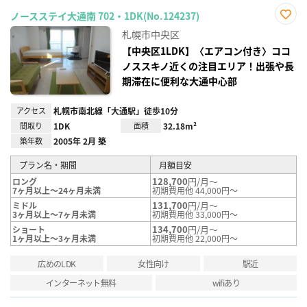
ノースステイ大通南 702・1DK(No.124237)
お気
札幌市中央区
に入
り登
【中央区1LDK】〈エアコン付き〉ココ
録
ノススキノ近くの注目エリア！出張や長
期滞在に便利な大通中心部
アクセス
札幌市南北線「大通駅」徒歩10分
間取り
1DK
面積
32.18m²
築年数
2005年 2月 築
プラン名・期間
月額目安
128,700
円/月～
ロング
7ヶ月以上～24ヶ月未満
初期費用他 44,000円～
131,700
円/月～
ミドル
3ヶ月以上～7ヶ月未満
初期費用他 33,000円～
134,700
円/月～
ショート
1ヶ月以上～3ヶ月未満
初期費用他 22,000円～
広めのLDK
女性向け
駅近
インターネット無料
wifiあり