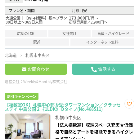
プラン名・期間
月額目安
173,000
円/月～
大通公園｜【Wi-Fi無料】基本プラン
30日以上～365日未満
初期費用他 42,900円～
広めのLDK
女性向け
高級・ハイグレード
駅近
インターネット無料
北海道
札幌市中央区
お問合わせ
電話する
運営会社：
Weekly&Monthly株式会社
割引キャンペーン
【複数室OK】札幌中心部 駅近タワーマンション／クラッセ
ステイ 中島公園２《1LDK》 Dタイプ(No.468511)
お気
に入
札幌市中央区
り登
録
【法人様歓迎】収納スペース充実★低価
格で自然とアートを堪能できるハイグレ
ードマンション