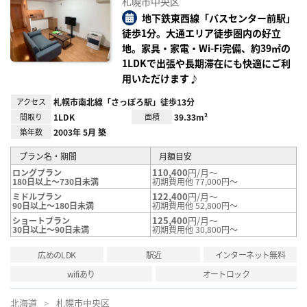
札幌市中央区
に入
り登
地下鉄東西線「バスセンター前駅」
録
徒歩1分。大通エリア徒歩圏内の好立
地。家具・家電・Wi-Fi完備、約39㎡の
1LDKで出張や長期滞在にも快適にご利
用いただけます♪
アクセス
札幌市南北線「さっぽろ駅」徒歩13分
間取り
1LDK
面積
39.33m²
築年数
2003年 5月 築
プラン名・期間
月額目安
110,400
円/月～
ロングプラン
180日以上～730日未満
初期費用他 77,000円～
122,400
円/月～
ミドルプラン
90日以上～180日未満
初期費用他 52,800円～
125,400
円/月～
ショートプラン
30日以上～90日未満
初期費用他 30,800円～
広めのLDK
駅近
インターネット無料
wifiあり
オートロック
北海道
札幌市中央区