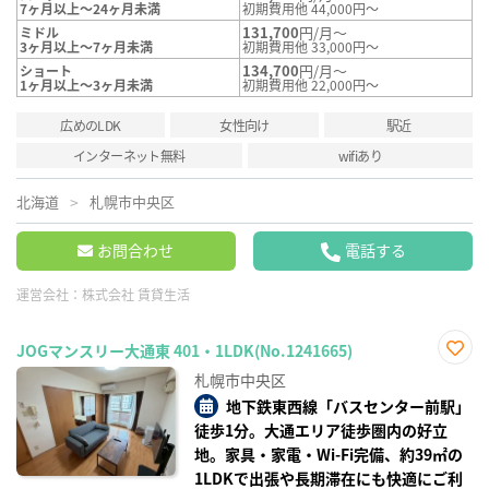
7ヶ月以上～24ヶ月未満
初期費用他 44,000円～
131,700
円/月～
ミドル
3ヶ月以上～7ヶ月未満
初期費用他 33,000円～
134,700
円/月～
ショート
1ヶ月以上～3ヶ月未満
初期費用他 22,000円～
広めのLDK
女性向け
駅近
インターネット無料
wifiあり
北海道
札幌市中央区
お問合わせ
電話する
運営会社：
株式会社 賃貸生活
JOGマンスリー大通東 401・1LDK(No.1241665)
お気
札幌市中央区
に入
り登
地下鉄東西線「バスセンター前駅」
録
徒歩1分。大通エリア徒歩圏内の好立
地。家具・家電・Wi-Fi完備、約39㎡の
1LDKで出張や長期滞在にも快適にご利