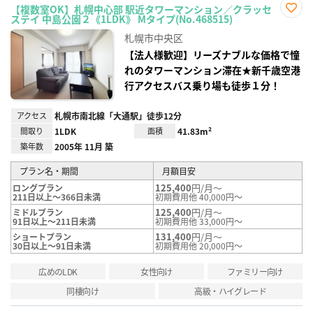
【複数室OK】札幌中心部 駅近タワーマンション／クラッセ
ステイ 中島公園２《1LDK》 Mタイプ(No.468515)
お気
に入
札幌市中央区
り登
録
【法人様歓迎】リーズナブルな価格で憧
れのタワーマンション滞在★新千歳空港
行アクセスバス乗り場も徒歩１分！
アクセス
札幌市南北線「大通駅」徒歩12分
間取り
1LDK
面積
41.83m²
築年数
2005年 11月 築
プラン名・期間
月額目安
125,400
円/月～
ロングプラン
211日以上～366日未満
初期費用他 40,000円～
125,400
円/月～
ミドルプラン
91日以上～211日未満
初期費用他 33,000円～
131,400
円/月～
ショートプラン
30日以上～91日未満
初期費用他 20,000円～
広めのLDK
女性向け
ファミリー向け
同棲向け
高級・ハイグレード