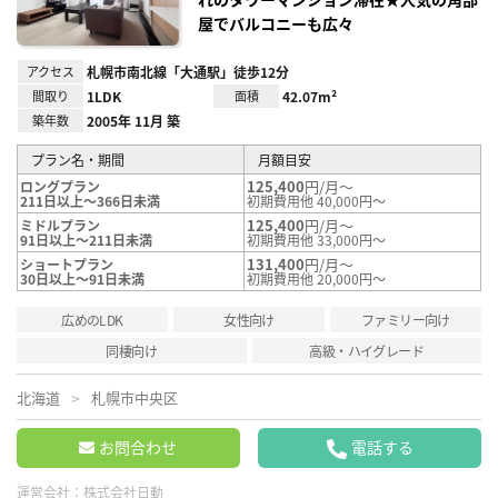
屋でバルコニーも広々
アクセス
札幌市南北線「大通駅」徒歩12分
間取り
1LDK
面積
42.07m²
築年数
2005年 11月 築
プラン名・期間
月額目安
125,400
円/月～
ロングプラン
211日以上～366日未満
初期費用他 40,000円～
125,400
円/月～
ミドルプラン
91日以上～211日未満
初期費用他 33,000円～
131,400
円/月～
ショートプラン
30日以上～91日未満
初期費用他 20,000円～
広めのLDK
女性向け
ファミリー向け
同棲向け
高級・ハイグレード
北海道
札幌市中央区
お問合わせ
電話する
運営会社：
株式会社日動