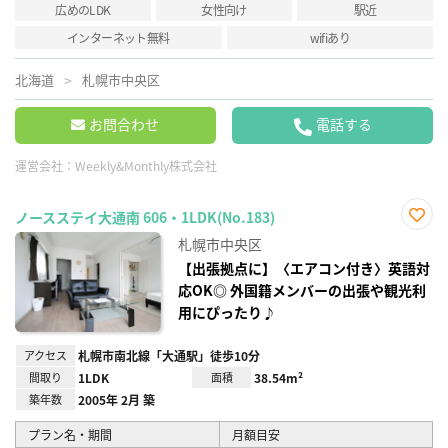
広めのLDK
女性向け
駅近
インターネット無料
wifiあり
北海道
札幌市中央区
お問合わせ
電話する
運営会社：
Weekly&Monthly株式会社
ノースステイ大通南 606・1LDK(No.183)
お気
札幌市中央区
に入
り登
【出張拠点に】〈エアコン付き〉英語対
録
応OK◎ 外国籍メンバーの出張や観光利
用にぴったり♪
アクセス
札幌市南北線「大通駅」徒歩10分
間取り
1LDK
面積
38.54m²
築年数
2005年 2月 築
プラン名・期間
月額目安