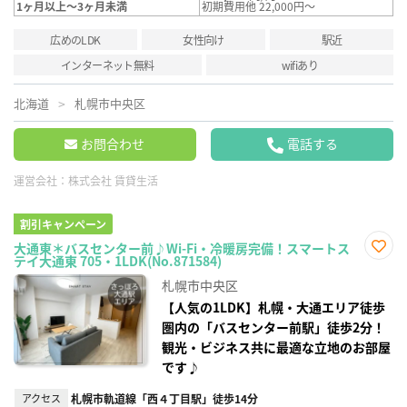
1ヶ月以上～3ヶ月未満
初期費用他 22,000円～
広めのLDK
女性向け
駅近
インターネット無料
wifiあり
北海道
札幌市中央区
お問合わせ
電話する
運営会社：
株式会社 賃貸生活
割引キャンペーン
大通東＊バスセンター前♪Wi-Fi・冷暖房完備！スマートス
テイ大通東 705・1LDK(No.871584)
お気
に入
札幌市中央区
り登
録
【人気の1LDK】札幌・大通エリア徒歩
圏内の「バスセンター前駅」徒歩2分！
観光・ビジネス共に最適な立地のお部屋
です♪
アクセス
札幌市軌道線「西４丁目駅」徒歩14分