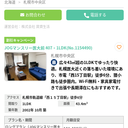
北海道
札幌市中央区
お問合わせ
電話する
運営会社：
株式会社 賃貸生活
割引キャンペーン
JOGマンスリー医大前 407・1LDK(No.1154490)
お気
札幌市中央区
に入
り登
広々43㎡超の1LDKでゆったり快
録
適。札幌医大近くの落ち着いた環境にあ
り、市電「西15丁目駅」徒歩6分、狸小
路も徒歩圏内。Wi-Fi無料・家具家電付
きで出張や長期滞在にもおすすめです。
アクセス
札幌市軌道線「西１５丁目駅」徒歩6分
間取り
1LDK
面積
43.4m²
築年数
2002年 10月 築
プラン名・期間
月額目安
ロングプラン（JOGマンスリー医大