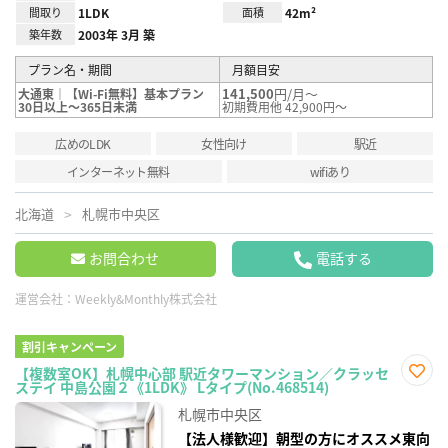
間取り
1LDK
面積
42m²
築年数
2003年 3月 築
プラン名・期間
月額目安
141,500
円/月～
大通東｜【Wi-Fi無料】基本プラン
30日以上～365日未満
初期費用他 42,900円～
広めのLDK
女性向け
駅近
インターネット無料
wifiあり
北海道
札幌市中央区
お問合わせ
電話する
運営会社：
Weekly&Monthly株式会社
割引キャンペーン
【複数室OK】札幌中心部 駅近タワーマンション／クラッセ
ステイ 中島公園２《1LDK》 Lタイプ(No.468514)
お気
に入
札幌市中央区
り登
録
【法人様歓迎】朝型の方にオススメ東向