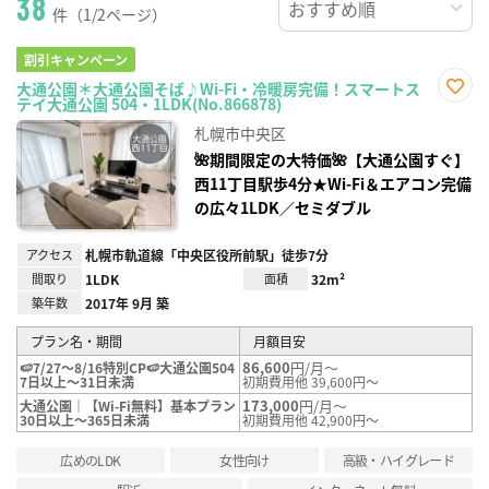
38
件（1/2ページ）
割引キャンペーン
大通公園＊大通公園そば♪Wi-Fi・冷暖房完備！スマートス
テイ大通公園 504・1LDK(No.866878)
お気
に入
札幌市中央区
り登
録
🌺期間限定の大特価🌺【大通公園すぐ】
西11丁目駅歩4分★Wi-Fi＆エアコン完備
の広々1LDK／セミダブル
アクセス
札幌市軌道線「中央区役所前駅」徒歩7分
間取り
1LDK
面積
32m²
築年数
2017年 9月 築
プラン名・期間
月額目安
86,600
円/月～
🍉7/27～8/16特別CP🍉大通公園504
7日以上～31日未満
初期費用他 39,600円～
173,000
円/月～
大通公園｜【Wi-Fi無料】基本プラン
30日以上～365日未満
初期費用他 42,900円～
広めのLDK
女性向け
高級・ハイグレード