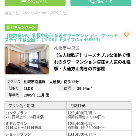
お問合わせ
電話する
運営会社：
Weekly&Monthly株式会社
割引キャンペーン
【複数室OK】札幌中心部 駅近タワーマンション／クラッセ
ステイ 中島公園２《1LDK》 Fタイプ(No.468513)
お気
に入
札幌市中央区
り登
録
【法人様歓迎】リーズナブルな価格で憧
れのタワーマンション滞在★人気の札幌
駅・大通方面向きのお部屋
アクセス
札幌市南北線「大通駅」徒歩12分
間取り
1LDK
面積
39.94m²
築年数
2005年 11月 築
プラン名・期間
月額目安
125,400
円/月～
ロングプラン
211日以上～366日未満
初期費用他 40,000円～
125,400
円/月～
ミドルプラン
91日以上～211日未満
初期費用他 33,000円～
131,400
円/月～
ショートプラン