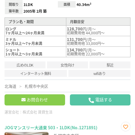
間取り
1LDK
面積
40.34m²
築年数
2005年 2月 築
プラン名・期間
月額目安
128,700
円/月～
ロング
7ヶ月以上～24ヶ月未満
初期費用他 44,000円～
131,700
円/月～
ミドル
3ヶ月以上～7ヶ月未満
初期費用他 33,000円～
134,700
円/月～
ショート
1ヶ月以上～3ヶ月未満
初期費用他 22,000円～
広めのLDK
女性向け
駅近
インターネット無料
wifiあり
北海道
札幌市中央区
お問合わせ
電話する
運営会社：
株式会社 賃貸生活
JOGマンスリー大通東 503・1LDK(No.1271891)
お気