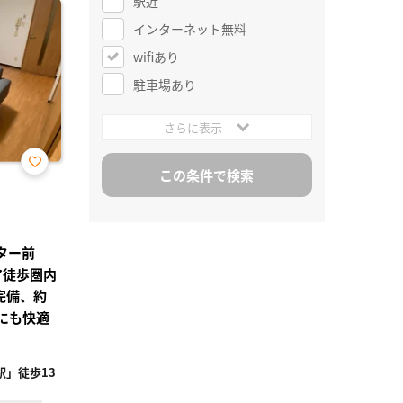
駅近
インターネット無料
wifiあり
駐車場あり
さらに表示
お気
に入
り登
録
ター前
ア徒歩圏内
完備、約
在にも快適
」徒歩13