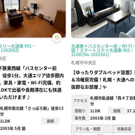
お気
スリー大通東 901・
大通東＊バスセンター前♪Wi-Fi
に入
.1382092)
備！スマートステイ大通東 402・
り登
1LDK(No.1010181)
録
央区
札幌市中央区
下鉄東西線「バスセンター前
【ゆったりダブルベッド設置】
」徒歩1分。大通エリア徒歩圏内
＆冷暖房完備！札幌・大通への
。家具・家電・Wi-Fi完備、約
抜群なお部屋♪✨
1LDKで出張や長期滞在にも快適
いただけます♪
札幌市軌道線「西４丁目駅
アクセス
分
札幌市南北線「さっぽろ駅」徒歩13
1LDK
37.
間取り
面積
分
2003年 3月 築
築年数
1LDK
面積
2003年 5月 築
プラン名・期間
月額目安