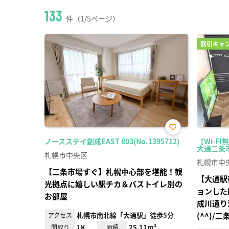
133
件（1/5ページ）
割引キャ
お気
ノースステイ創成EAST 803(No.1395712)
【Wi-F
に入
大通二条市場
り登
札幌市中央区
録
札幌市中
【二条市場すぐ】札幌中心部を堪能！観
【大通駅
光拠点に嬉しい駅チカ＆バストイレ別の
ョンした
お部屋
成川通り
札幌市南北線「大通駅」徒歩5分
(^^)/
アクセス
1K
25.11m²
間取り
面積