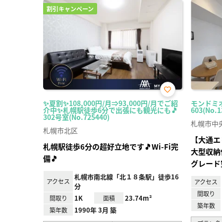
割引キャンペーン
お気
✨夏割✨108,000円/月⇒93,000円/月でご紹
モンドミ
に入
介中✨札幌駅徒歩6分で出張にも観光にも🎵
603(No.1
り登
302号室(No.725440)
録
札幌市中
札幌市北区
【大通エ
札幌駅徒歩6分の超好立地です🎵Wi-Fi完
大型収納
備🎵
グレード
札幌市南北線「北１８条駅」徒歩16
アクセス
アクセス
分
間取り
1K
23.74m²
間取り
面積
築年数
1990年 3月 築
築年数