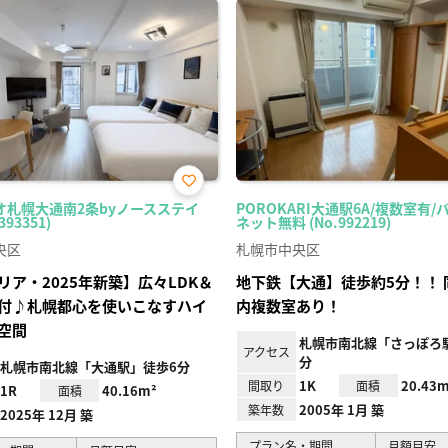
お気
オ札幌大通南2条byノースステイ
POROKARI大通駅6A/複数室有/
に入
393351)
ネット無料 (No.992219)
り登
録
央区
札幌市中央区
リア・2025年新築】広々LDK＆
地下鉄【大通】徒歩約5分！！ 
付♪札幌都心を使いこなすハイ
内複数室あり！
空間
札幌市南北線「さっぽろ駅
アクセス
分
札幌市南北線「大通駅」徒歩6分
1K
20.43m
間取り
面積
1R
40.16m²
面積
2005年 1月 築
築年数
2025年 12月 築
プラン名・期間
月額目安