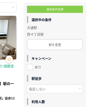
選択条件変更
選択中の条件
大通駅
西４丁目駅
駅を変更
キャンペーン
お気
ック/複数室
あり
に入
り登
録
駅徒歩
】駅の一
」徒歩12
利用人数