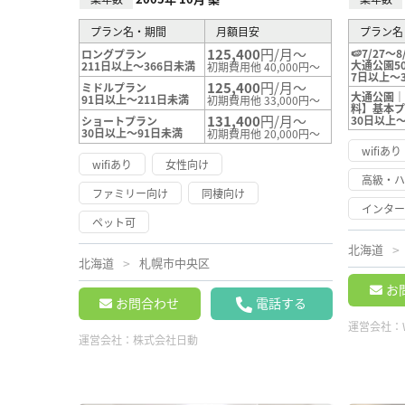
プラン名・期間
月額目安
プラン名
125,400
円/月～
🍉7/27～
ロングプラン
大通公園50
211日以上～366日未満
初期費用他 40,000円～
7日以上～
125,400
円/月～
ミドルプラン
大通公園｜【
91日以上～211日未満
初期費用他 33,000円～
料】基本
131,400
円/月～
30日以上～
ショートプラン
30日以上～91日未満
初期費用他 20,000円～
wifiあり
wifiあり
女性向け
高級・
ファミリー向け
同棲向け
インタ
ペット可
北海道
北海道
札幌市中央区
お
お問合わせ
電話する
運営会社：
運営会社：
株式会社日動