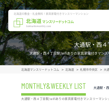
北海道の敷金・礼金無料！家具家電付きマンスリーマンション
大通駅・西４
大通駅・西４丁目駅/wifiありの家具家電付きマ
北海道マンスリードットコム
北海道
札幌市中央区
大
MONTHLY&WEEKLY LIST
大通駅・西
大通駅・西４丁目駅/wifiありの家具家電付きマンスリーマン