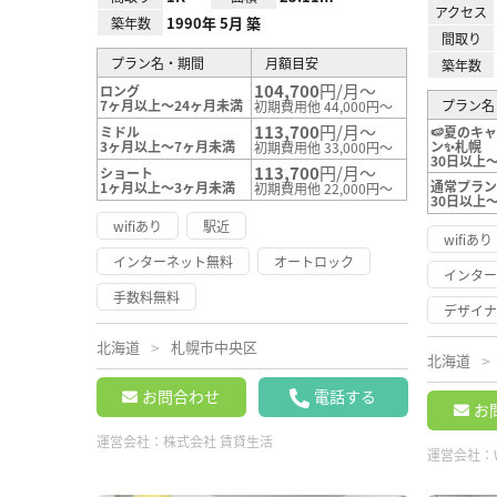
アクセス
1990年 5月 築
築年数
間取り
プラン名・期間
月額目安
築年数
104,700
円/月～
ロング
7ヶ月以上～24ヶ月未満
プラン名
初期費用他 44,000円～
113,700
円/月～
ミドル
🍉夏のキ
3ヶ月以上～7ヶ月未満
ン✨札幌
初期費用他 33,000円～
30日以上～
113,700
円/月～
ショート
通常プラ
1ヶ月以上～3ヶ月未満
初期費用他 22,000円～
30日以上～
wifiあり
駅近
wifiあり
インターネット無料
オートロック
インタ
手数料無料
デザイナ
北海道
札幌市中央区
北海道
お問合わせ
電話する
お
運営会社：
株式会社 賃貸生活
運営会社：