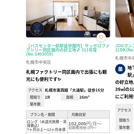
お気
【バスセンター前駅徒歩圏内】サッポロファ
JOGマン
に入
クトリー同区画内の好立地🎵 311号室
1LDK(No
り登
(No.1403059)
録
札幌市中
札幌市中央区
地
札幌ファクトリー同区画内で出張にも観
駅
光にも便利です✨
の好立地
39㎡の
札幌市東西線「大通駅」徒歩16分
アクセス
にご利用
1R
26m²
間取り
面積
築年数
アクセス
プラン名・期間
月額目安
間取り
ロング（水道光熱費・清
102,000
円/月～
掃費込）
築年数
初期費用他 0円～
7ヶ月以上～12ヶ月未満