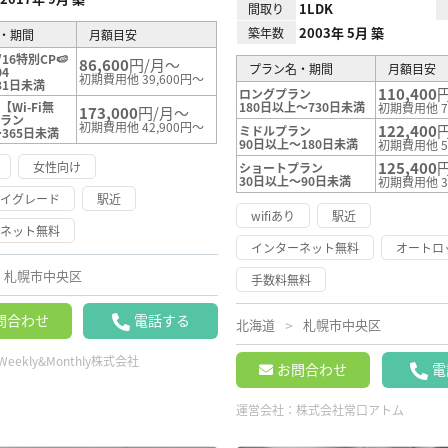
1LDK
間取り
2003年 5月 築
築年数
・期間
月額目安
8/16特別CP🍉
86,600
円/月～
プラン名・期間
月額目安
4
初期費用他 39,600円～
31日未満
110,400
ロングプラン
Wi-Fi無
180日以上～730日未満
初期費用他 7
173,000
円/月～
プラン
初期費用他 42,900円～
122,400
ミドルプラン
365日未満
90日以上～180日未満
初期費用他 5
125,400
女性向け
ショートプラン
30日以上～90日未満
初期費用他 3
ハイグレード
駅近
wifiあり
駅近
ーネット無料
インターネット無料
オートロ
札幌市中央区
手数料無料
問合わせ
電話する
北海道
札幌市中央区
Weekly&Monthly株式会社
お問合わせ
電
運営会社：
株式会社常口アトム