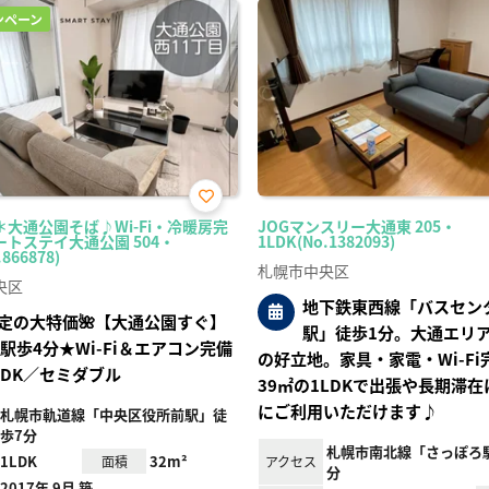
ンペーン
お気
大通公園そば♪Wi-Fi・冷暖房完
JOGマンスリー大通東 205・
に入
トステイ大通公園 504・
1LDK(No.1382093)
り登
.866878)
録
札幌市中央区
央区
地下鉄東西線「バスセン
限定の大特価🌺【大通公園すぐ】
駅」徒歩1分。大通エリ
目駅歩4分★Wi-Fi＆エアコン完備
の好立地。家具・家電・Wi-Fi
LDK／セミダブル
39㎡の1LDKで出張や長期滞
にご利用いただけます♪
札幌市軌道線「中央区役所前駅」徒
歩7分
札幌市南北線「さっぽろ駅
1LDK
32m²
面積
アクセス
分
2017年 9月 築