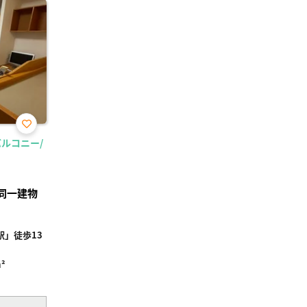
お気
バルコニー/
に入
り登
録
同一建物
」徒歩13
²