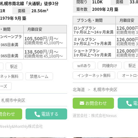
1LDK
33.
間取り
面積
札幌市南北線「大通駅」徒歩3分
2009年 2月 築
築年数
1R
28.56m²
面積
1979年 9月 築
プラン名・期間
月額目安
126,000
ロングプラン
・期間
月額目安
7ヶ月以上～24ヶ月未満
初期費用他 3
ャンペーンプラ
105,500
円/月～
126,000
ミドルプラン
初期費用他 45,100円～
3ヶ月以上～7ヶ月未満
初期費用他 3
365日未満
126,000
ショートプラン
138,500
円/月～
ン
1ヶ月以上～3ヶ月未満
初期費用他 2
365日未満
初期費用他 45,100円～
wifiあり
同棲向け
駅近
駅近
インターネット無料
オートロ
ーネット無料
禁煙ルーム
ーズ
北海道
札幌市中央区
札幌市中央区
お問合わせ
電
問合わせ
電話する
運営会社：
株式会社Nexus
Weekly&Monthly株式会社