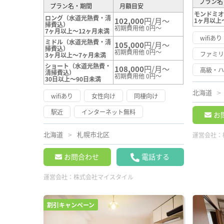
プラン名
プラン名・期間
月額目安
モンドミ
ロング（水道光熱費・清
102,000
円/月～
1ヶ月以上
掃費込）
初期費用他 0円～
7ヶ月以上～12ヶ月未満
wifiあり
ミドル（水道光熱費・清
105,000
円/月～
掃費込）
初期費用他 0円～
ファミ
3ヶ月以上～7ヶ月未満
ショート（水道光熱費・
108,000
円/月～
高級・
清掃費込）
初期費用他 0円～
30日以上～90日未満
北海道
wifiあり
女性向け
同棲向け
駅近
インターネット無料
お
北海道
札幌市北区
運営会社：
お問合わせ
電話する
運営会社：
株式会社マイスタイル
割引キャンペーン