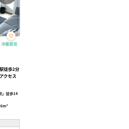
お気
・冷暖房完
に入
り登
録
駅徒歩2分
アクセス
」徒歩14
16m²