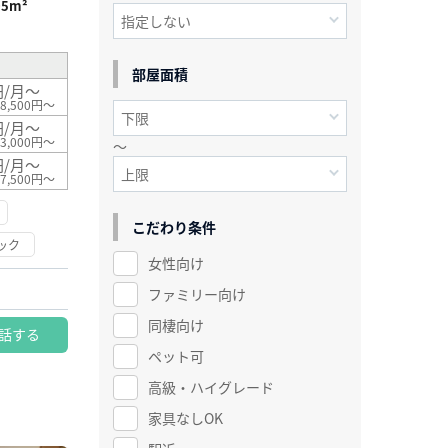
05m²
部屋面積
円/月～
8,500円～
円/月～
3,000円～
～
円/月～
7,500円～
こだわり条件
ック
女性向け
ファミリー向け
同棲向け
話する
ペット可
高級・ハイグレード
家具なしOK