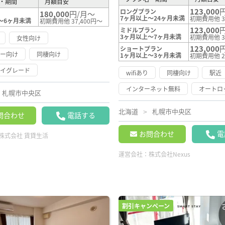
・期間
月額目安
123,000
ロングプラン
180,000
円/月～
オ
7ヶ月以上～24ヶ月未満
初期費用他 3
～6ヶ月未満
初期費用他 37,400円～
123,000
ミドルプラン
3ヶ月以上～7ヶ月未満
初期費用他 3
女性向け
123,000
ショートプラン
リー向け
同棲向け
1ヶ月以上～3ヶ月未満
初期費用他 2
ハイグレード
wifiあり
同棲向け
駅近
インターネット無料
オートロ
札幌市中央区
北海道
札幌市中央区
問合わせ
電話する
お問合わせ
電
株式会社 賃貸生活
運営会社：
株式会社Nexus
割引キャンペーン