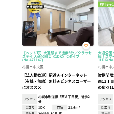
割引キャ
お気
【ペット可】大通駅まで徒歩6分／クラッセ
大通公園＊
に入
ステイ 大通公園２《1DK》 Cタイプ
備！スマー
り登
(No.471147)
1LDK(No
録
札幌市中央区
札幌市中
【法人様歓迎】駅近★インターネット
🌺期間
（有線・無線）無料★ビジネスユーザー
西11丁
にオススメ
の広々1
札幌市軌道線「西８丁目駅」徒歩2
アクセス
アクセス
分
1DK
31.6m²
間取り
面積
間取り
2005年 10月 築
築年数
築年数