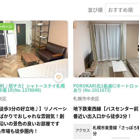
並び順
ンペーン
お気
I無料♪駅チカ】シャトーステイ札幌
POROKARI北1条通C/オートロ
に入
 1R(No.1378049)
あり (No.1011673)
り登
録
央区
札幌市中央区
徒歩3分の好立地♪】リノベーシ
地下鉄東西線【バスセンター前
ばかりでおしゃれな雰囲気！創
番近い出入口から徒歩2分！
沿いの景色の良いお部屋です
札幌市東豊線「さっぽろ駅
二条市場も徒歩圏内！
アクセス
分