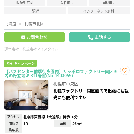
特急対応可
女性向け
同棲向け
駅近
インターネット無料
北海道
札幌市北区
お問合わせ
電話する
運営会社：
株式会社マイスタイル
割引キャンペーン
【バスセンター前駅徒歩圏内】サッポロファクトリー同区画
内の好立地🎵 311号室(No.1403059)
お気
に入
札幌市中央区
り登
録
札幌ファクトリー同区画内で出張にも観
光にも便利です✨
アクセス
札幌市東西線「大通駅」徒歩16分
間取り
1R
面積
26m²
築年数