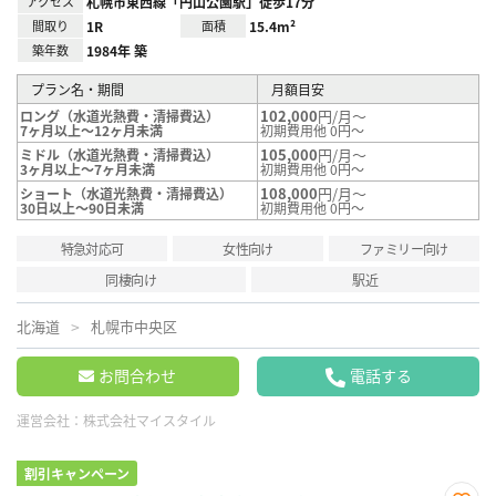
アクセス
札幌市東西線「円山公園駅」徒歩17分
間取り
1R
面積
15.4m²
築年数
1984年 築
プラン名・期間
月額目安
102,000
円/月～
ロング（水道光熱費・清掃費込）
7ヶ月以上～12ヶ月未満
初期費用他 0円～
105,000
円/月～
ミドル（水道光熱費・清掃費込）
3ヶ月以上～7ヶ月未満
初期費用他 0円～
108,000
円/月～
ショート（水道光熱費・清掃費込）
30日以上～90日未満
初期費用他 0円～
特急対応可
女性向け
ファミリー向け
同棲向け
駅近
北海道
札幌市中央区
お問合わせ
電話する
運営会社：
株式会社マイスタイル
割引キャンペーン