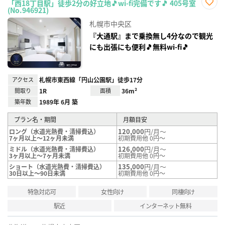
「西18丁目駅」徒歩2分の好立地🎵wi-fi完備です🎵 405号室
(No.946921)
お気
に入
札幌市中央区
り登
録
『大通駅』まで乗換無し4分なので観光
にも出張にも便利🎵無料wi-fi🎵
アクセス
札幌市東西線「円山公園駅」徒歩17分
間取り
1R
面積
36m²
築年数
1989年 6月 築
プラン名・期間
月額目安
120,000
円/月～
ロング（水道光熱費・清掃費込）
7ヶ月以上～12ヶ月未満
初期費用他 0円～
126,000
円/月～
ミドル（水道光熱費・清掃費込）
3ヶ月以上～7ヶ月未満
初期費用他 0円～
135,000
円/月～
ショート（水道光熱費・清掃費込）
30日以上～90日未満
初期費用他 0円～
特急対応可
女性向け
同棲向け
駅近
インターネット無料