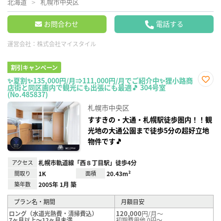
北海道
札幌市中央区
お問合わせ
電話する
運営会社：
株式会社マイスタイル
割引キャンペーン
✨夏割✨135,000円/月⇒111,000円/月でご紹介中✨狸小路商
店街と同区画内で観光にも出張にも最適🎵 304号室
お気
(No.485837)
に入
り登
札幌市中央区
録
すすきの・大通・札幌駅徒歩圏内！！観
光地の大通公園まで徒歩5分の超好立地
物件です🎵
アクセス
札幌市軌道線「西８丁目駅」徒歩4分
間取り
1K
面積
20.43m²
築年数
2005年 1月 築
プラン名・期間
月額目安
120,000
円/月～
ロング（水道光熱費・清掃費込）
7ヶ月以上～12ヶ月未満
初期費用他 0円～