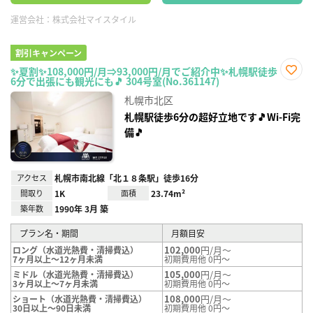
運営会社：
株式会社マイスタイル
割引キャンペーン
✨夏割✨108,000円/月⇒93,000円/月でご紹介中✨札幌駅徒歩
6分で出張にも観光にも🎵 304号室(No.361147)
お気
に入
札幌市北区
り登
録
札幌駅徒歩6分の超好立地です🎵Wi-Fi完
備🎵
アクセス
札幌市南北線「北１８条駅」徒歩16分
間取り
1K
面積
23.74m²
築年数
1990年 3月 築
プラン名・期間
月額目安
102,000
円/月～
ロング（水道光熱費・清掃費込）
7ヶ月以上～12ヶ月未満
初期費用他 0円～
105,000
円/月～
ミドル（水道光熱費・清掃費込）
3ヶ月以上～7ヶ月未満
初期費用他 0円～
108,000
円/月～
ショート（水道光熱費・清掃費込）
30日以上～90日未満
初期費用他 0円～