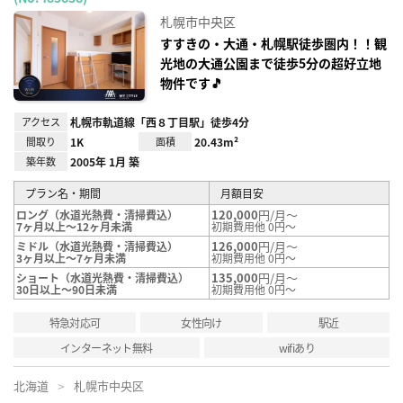
に入
り登
札幌市中央区
録
すすきの・大通・札幌駅徒歩圏内！！観
光地の大通公園まで徒歩5分の超好立地
物件です🎵
アクセス
札幌市軌道線「西８丁目駅」徒歩4分
間取り
1K
面積
20.43m²
築年数
2005年 1月 築
プラン名・期間
月額目安
120,000
円/月～
ロング（水道光熱費・清掃費込）
7ヶ月以上～12ヶ月未満
初期費用他 0円～
126,000
円/月～
ミドル（水道光熱費・清掃費込）
3ヶ月以上～7ヶ月未満
初期費用他 0円～
135,000
円/月～
ショート（水道光熱費・清掃費込）
30日以上～90日未満
初期費用他 0円～
特急対応可
女性向け
駅近
インターネット無料
wifiあり
北海道
札幌市中央区