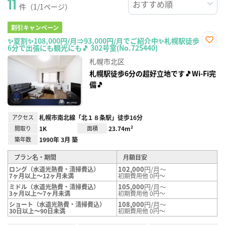
11
件（1/1ページ）
割引キャンペーン
✨夏割✨108,000円/月⇒93,000円/月でご紹介中✨札幌駅徒歩
6分で出張にも観光にも🎵 302号室(No.725440)
お気
に入
札幌市北区
り登
録
札幌駅徒歩6分の超好立地です🎵Wi-Fi完
備🎵
アクセス
札幌市南北線「北１８条駅」徒歩16分
間取り
1K
面積
23.74m²
築年数
1990年 3月 築
プラン名・期間
月額目安
102,000
円/月～
ロング（水道光熱費・清掃費込）
7ヶ月以上～12ヶ月未満
初期費用他 0円～
105,000
円/月～
ミドル（水道光熱費・清掃費込）
3ヶ月以上～7ヶ月未満
初期費用他 0円～
108,000
円/月～
ショート（水道光熱費・清掃費込）
30日以上～90日未満
初期費用他 0円～