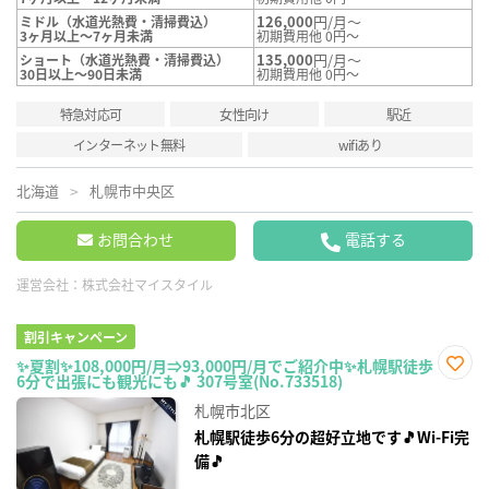
126,000
円/月～
ミドル（水道光熱費・清掃費込）
3ヶ月以上～7ヶ月未満
初期費用他 0円～
135,000
円/月～
ショート（水道光熱費・清掃費込）
30日以上～90日未満
初期費用他 0円～
特急対応可
女性向け
駅近
インターネット無料
wifiあり
北海道
札幌市中央区
お問合わせ
電話する
運営会社：
株式会社マイスタイル
割引キャンペーン
✨夏割✨108,000円/月⇒93,000円/月でご紹介中✨札幌駅徒歩
6分で出張にも観光にも🎵 307号室(No.733518)
お気
に入
札幌市北区
り登
録
札幌駅徒歩6分の超好立地です🎵Wi-Fi完
備🎵