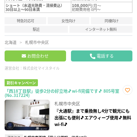
108,000
円/月～
ショート（水道光熱費・清掃費込）
30日以上～90日未満
初期費用他 0円～
特急対応可
女性向け
同棲向け
駅近
インターネット無料
北海道
札幌市中央区
お問合わせ
電話する
運営会社：
株式会社マイスタイル
割引キャンペーン
「西18丁目駅」徒歩2分の好立地🎵wi-fi完備です🎵 805号室
(No.317224)
お気
に入
札幌市中央区
り登
録
『大通駅』まで乗換無し4分で観光にも
出張にも便利🎵エアウィーブ使用🎵無料
wi-fi🎵