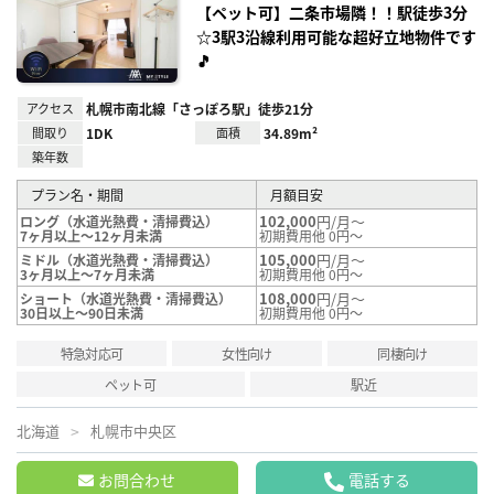
録
【ペット可】二条市場隣！！駅徒歩3分
☆3駅3沿線利用可能な超好立地物件です
🎵
アクセス
札幌市南北線「さっぽろ駅」徒歩21分
間取り
1DK
面積
34.89m²
築年数
プラン名・期間
月額目安
102,000
円/月～
ロング（水道光熱費・清掃費込）
7ヶ月以上～12ヶ月未満
初期費用他 0円～
105,000
円/月～
ミドル（水道光熱費・清掃費込）
3ヶ月以上～7ヶ月未満
初期費用他 0円～
108,000
円/月～
ショート（水道光熱費・清掃費込）
30日以上～90日未満
初期費用他 0円～
特急対応可
女性向け
同棲向け
ペット可
駅近
北海道
札幌市中央区
お問合わせ
電話する