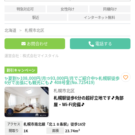
特急対応可
女性向け
同棲向け
駅近
インターネット無料
北海道
札幌市北区
お問合わせ
電話する
運営会社：
株式会社マイスタイル
割引キャンペーン
✨夏割✨108,000円/月⇒93,000円/月でご紹介中✨札幌駅徒歩
6分で出張にも観光にも🎵 408号室(No.725419)
お気
に入
札幌市北区
り登
録
札幌駅徒歩6分の超好立地です🎵角部
屋・Wi-Fi完備🎵
アクセス
札幌市南北線「北１８条駅」徒歩16分
間取り
1K
面積
23.74m²