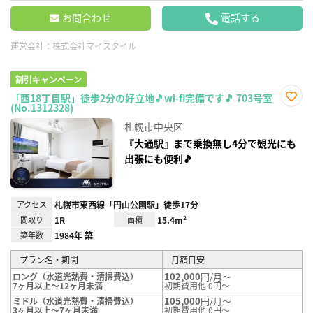
お問合わせ
電話する
運営会社：
株式会社マイスタイル
割引キャンペーン
「西18丁目駅」徒歩2分の好立地🎵wi-fi完備です🎵 703号室
(No.1312328)
お気
に入
札幌市中央区
り登
録
『大通駅』まで乗換無し4分で観光にも
出張にも便利🎵
アクセス
札幌市東西線「円山公園駅」徒歩17分
間取り
1R
面積
15.4m²
築年数
1984年 築
プラン名・期間
月額目安
102,000
円/月～
ロング（水道光熱費・清掃費込）
7ヶ月以上～12ヶ月未満
初期費用他 0円～
105,000
円/月～
ミドル（水道光熱費・清掃費込）
3ヶ月以上～7ヶ月未満
初期費用他 0円～