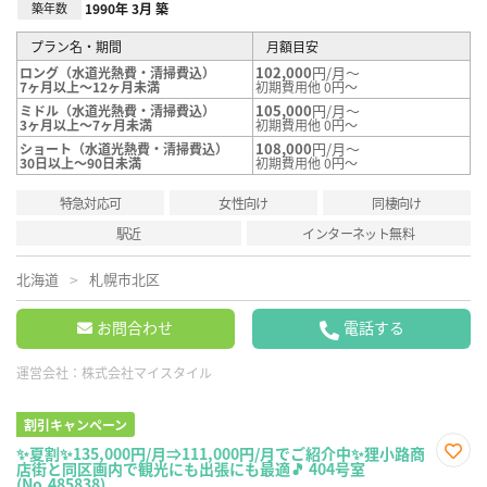
築年数
1990年 3月 築
プラン名・期間
月額目安
102,000
円/月～
ロング（水道光熱費・清掃費込）
7ヶ月以上～12ヶ月未満
初期費用他 0円～
105,000
円/月～
ミドル（水道光熱費・清掃費込）
3ヶ月以上～7ヶ月未満
初期費用他 0円～
108,000
円/月～
ショート（水道光熱費・清掃費込）
30日以上～90日未満
初期費用他 0円～
特急対応可
女性向け
同棲向け
駅近
インターネット無料
北海道
札幌市北区
お問合わせ
電話する
運営会社：
株式会社マイスタイル
割引キャンペーン
✨夏割✨135,000円/月⇒111,000円/月でご紹介中✨狸小路商
店街と同区画内で観光にも出張にも最適🎵 404号室
お気
(No.485838)