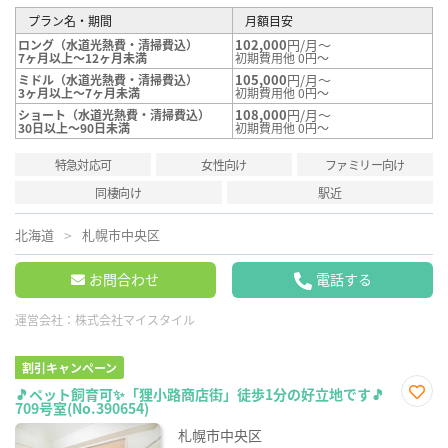
プラン名・期間
月額目安
102,000
円/月～
ロング（水道光熱費・清掃費込）
7ヶ月以上～12ヶ月未満
初期費用他 0円～
105,000
円/月～
ミドル（水道光熱費・清掃費込）
3ヶ月以上～7ヶ月未満
初期費用他 0円～
108,000
円/月～
ショート（水道光熱費・清掃費込）
30日以上～90日未満
初期費用他 0円～
特急対応可
女性向け
ファミリー向け
同棲向け
駅近
北海道
札幌市中央区
お問合わせ
電話する
運営会社：
株式会社マイスタイル
割引キャンペーン
🎵ペット飼育可✨「狸小路商店街」徒歩1分の好立地です🎵
709号室(No.390654)
お気
に入
札幌市中央区
り登