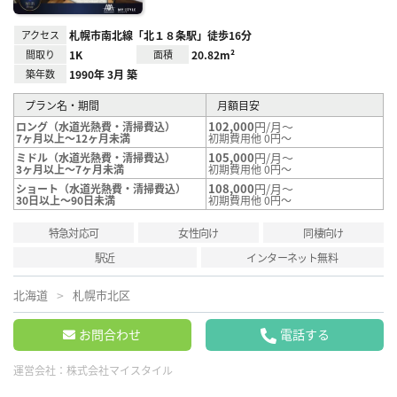
アクセス
札幌市南北線「北１８条駅」徒歩16分
間取り
1K
面積
20.82m²
築年数
1990年 3月 築
プラン名・期間
月額目安
102,000
円/月～
ロング（水道光熱費・清掃費込）
7ヶ月以上～12ヶ月未満
初期費用他 0円～
105,000
円/月～
ミドル（水道光熱費・清掃費込）
3ヶ月以上～7ヶ月未満
初期費用他 0円～
108,000
円/月～
ショート（水道光熱費・清掃費込）
30日以上～90日未満
初期費用他 0円～
特急対応可
女性向け
同棲向け
駅近
インターネット無料
北海道
札幌市北区
お問合わせ
電話する
運営会社：
株式会社マイスタイル